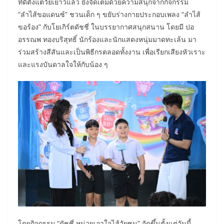
ที่ดีตั้งแต่วัยเยาว์แล้ว ยังจัดเต็มด้วยความสนุกจากกิจกรรม
“ลำไส้ขอแดนซ์” ชวนเด็ก ๆ ขยับร่างกายประกอบเพลง “ลำไส้
ขอร้อง” กับโยเกิร์ตดัชชี่ ในบรรยากาศสนุกสนาน โดยมี ปอ
อรรณพ ทองบริสุทธิ์ นักร้องและนักแสดงหนุ่มมาดทะเล้น มา
ร่วมสร้างสีสันและเป็นพิธีกรตลอดทั้งงาน เพื่อเรียกเสียงหัวเราะ
และแรงบันดาลใจให้กับน้อง ๆ
โดยกิจกรรม “ดัชชี่ หน่วยเอาใจไส้วัยซน” จัดขึ้นตั้งแต่วันนี้ –