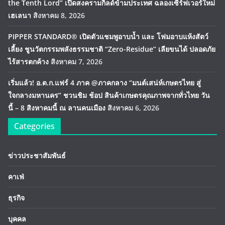
the Tenth Lord” เปิดสงครามกิลด์ข้ามประเทศ ฉลองเซิร์ฟเวอร์ใหม่
เฮเลนา
สิงหาคม 8, 2026
PIPPER STANDARD® เปิดตัวแชมพูอาบน้ำ และ โฟมอาบแห้งสัตว์
เลี้ยง ชูนวัตกรรมพลังธรรมชาติ “Zero-Residue” เลียขนได้ ปลอดภัย
ไร้สารตกค้าง
สิงหาคม 7, 2026
เริ่มแล้ว! อ.ต.ก.แฟร์ 4 ภาค @ภาคกลาง “มนต์เสน่ห์เกษตรไทย สู่
ใจกลางมหานคร” ชวนชิม ช้อป สินค้าเกษตรคุณภาพจากทั่วไทย วัน
นี้ – 8 สิงหาคมนี้ ณ ลานคนเมือง
สิงหาคม 6, 2026
Categories
ข่าวประชาสัมพันธ์
คาเฟ่
ธุรกิจ
บุคคล