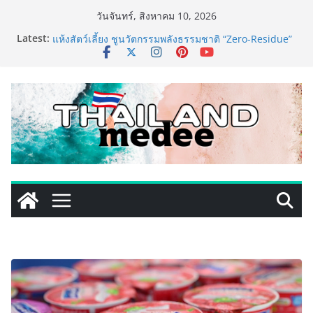
Skip
วันจันทร์, สิงหาคม 10, 2026
to
Latest:
PIPPER STANDARD® เปิดตัวแชมพูอาบน้ำ และ โฟมอาบ
content
แห้งสัตว์เลี้ยง ชูนวัตกรรมพลังธรรมชาติ “Zero-Residue”
เลียขนได้ ปลอดภัย ไร้สารตกค้าง
เริ่มแล้ว! อ.ต.ก.แฟร์ 4 ภาค @ภาคกลาง “มนต์เสน่ห์เกษตร
ไทย สู่ใจกลางมหานคร” ชวนชิม ช้อป สินค้าเกษตร
คุณภาพจากทั่วไทย วันนี้ – 8 สิงหาคมนี้ ณ ลานคนเมือง
ททท. ประกาศความสำเร็จ Village to the World Season
5 ผนึก 9 พันธมิตร ขับเคลื่อน ESG Tourism สืบสานพระ
ราชปณิธาน สร้างคุณค่าการท่องเที่ยวไทยอย่างยั่งยืน
เหิงลี่ แมนูแฟคเจอริ่ง เทคโนโลยี (ไทยแลนด์) เปิดโรงงาน
แห่งใหม่ในชลบุรี เดินหน้าขยายฐานการผลิตสู่เอเชียตะวัน
ออกเฉียงใต้ เสริมแกร่งยุทธศาสตร์ระดับโลก
LORDNINE จัดศึกคนดังสายเกม ไทย ปะทะ ฟิลิปปินส์ ใน
“Rise of the Tenth Lord” เปิดสงครามกิลด์ข้ามประเทศ
ฉลองเซิร์ฟเวอร์ใหม่ เฮเลนา