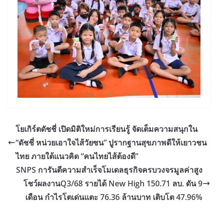
โยเกิร์ตดัชชี่ เปิดมิติใหม่การเรียนรู้ จัดเต็มความสนุกใน
“ดัชชี่ หน่วยเอาใจไส้วัยซน” ปูรากฐานสุขภาพดีให้เยาวชน
ไทย ภายใต้แนวคิด “คนไทยไส้ต้องดี”
SNPS การันตีความสำเร็จโมเดลธุรกิจครบวงจรมูลค่าสูง
โชว์ผลงานQ3/68 รายได้ New High 150.71 ลบ. ดัน 9
เดือน กำไรโตเด่นแตะ 76.36 ล้านบาท เติบโต 47.96%