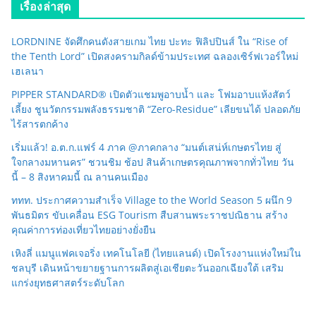
เรื่องล่าสุด
LORDNINE จัดศึกคนดังสายเกม ไทย ปะทะ ฟิลิปปินส์ ใน “Rise of
the Tenth Lord” เปิดสงครามกิลด์ข้ามประเทศ ฉลองเซิร์ฟเวอร์ใหม่
เฮเลนา
PIPPER STANDARD® เปิดตัวแชมพูอาบน้ำ และ โฟมอาบแห้งสัตว์
เลี้ยง ชูนวัตกรรมพลังธรรมชาติ “Zero-Residue” เลียขนได้ ปลอดภัย
ไร้สารตกค้าง
เริ่มแล้ว! อ.ต.ก.แฟร์ 4 ภาค @ภาคกลาง “มนต์เสน่ห์เกษตรไทย สู่
ใจกลางมหานคร” ชวนชิม ช้อป สินค้าเกษตรคุณภาพจากทั่วไทย วัน
นี้ – 8 สิงหาคมนี้ ณ ลานคนเมือง
ททท. ประกาศความสำเร็จ Village to the World Season 5 ผนึก 9
พันธมิตร ขับเคลื่อน ESG Tourism สืบสานพระราชปณิธาน สร้าง
คุณค่าการท่องเที่ยวไทยอย่างยั่งยืน
เหิงลี่ แมนูแฟคเจอริ่ง เทคโนโลยี (ไทยแลนด์) เปิดโรงงานแห่งใหม่ใน
ชลบุรี เดินหน้าขยายฐานการผลิตสู่เอเชียตะวันออกเฉียงใต้ เสริม
แกร่งยุทธศาสตร์ระดับโลก