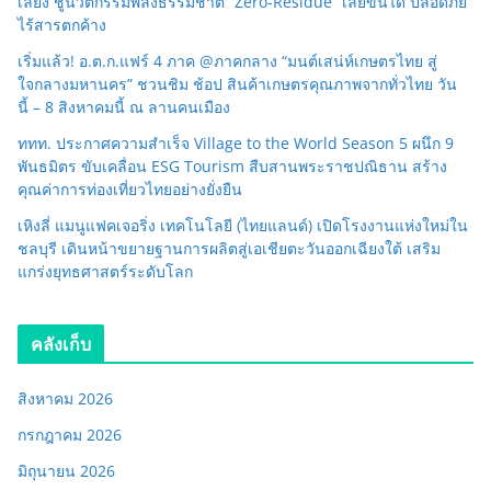
เลี้ยง ชูนวัตกรรมพลังธรรมชาติ “Zero-Residue” เลียขนได้ ปลอดภัย
ไร้สารตกค้าง
เริ่มแล้ว! อ.ต.ก.แฟร์ 4 ภาค @ภาคกลาง “มนต์เสน่ห์เกษตรไทย สู่
ใจกลางมหานคร” ชวนชิม ช้อป สินค้าเกษตรคุณภาพจากทั่วไทย วัน
นี้ – 8 สิงหาคมนี้ ณ ลานคนเมือง
ททท. ประกาศความสำเร็จ Village to the World Season 5 ผนึก 9
พันธมิตร ขับเคลื่อน ESG Tourism สืบสานพระราชปณิธาน สร้าง
คุณค่าการท่องเที่ยวไทยอย่างยั่งยืน
เหิงลี่ แมนูแฟคเจอริ่ง เทคโนโลยี (ไทยแลนด์) เปิดโรงงานแห่งใหม่ใน
ชลบุรี เดินหน้าขยายฐานการผลิตสู่เอเชียตะวันออกเฉียงใต้ เสริม
แกร่งยุทธศาสตร์ระดับโลก
คลังเก็บ
สิงหาคม 2026
กรกฎาคม 2026
มิถุนายน 2026