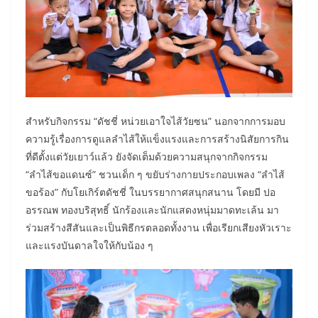
สำหรับกิจกรรม “ดัชชี่ หน่วยเอาใจไส้วัยซน” นอกจากการมอบ
ความรู้เรื่องการดูแลลำไส้ให้แข็งแรงและการสร้างนิสัยการกิน
ที่ดีตั้งแต่วัยเยาว์แล้ว ยังจัดเต็มด้วยความสนุกจากกิจกรรม
“ลำไส้ขอแดนซ์” ชวนเด็ก ๆ ขยับร่างกายประกอบเพลง “ลำไส้
ขอร้อง” กับโยเกิร์ตดัชชี่ ในบรรยากาศสนุกสนาน โดยมี ปอ
อรรณพ ทองบริสุทธิ์ นักร้องและนักแสดงหนุ่มมาดทะเล้น มา
ร่วมสร้างสีสันและเป็นพิธีกรตลอดทั้งงาน เพื่อเรียกเสียงหัวเราะ
และแรงบันดาลใจให้กับน้อง ๆ