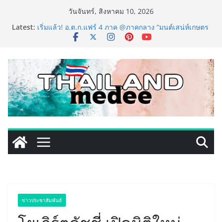
Skip
วันจันทร์, สิงหาคม 10, 2026
to
PIPPER STANDARD® เปิดตัวแชมพูอาบน้ำ และ โฟมอาบ
Latest:
แห้งสัตว์เลี้ยง ชูนวัตกรรมพลังธรรมชาติ “Zero-Residue”
content
เลียขนได้ ปลอดภัย ไร้สารตกค้าง
เริ่มแล้ว! อ.ต.ก.แฟร์ 4 ภาค @ภาคกลาง “มนต์เสน่ห์เกษตร
ไทย สู่ใจกลางมหานคร” ชวนชิม ช้อป สินค้าเกษตร
คุณภาพจากทั่วไทย วันนี้ – 8 สิงหาคมนี้ ณ ลานคนเมือง
ททท. ประกาศความสำเร็จ Village to the World Season
5 ผนึก 9 พันธมิตร ขับเคลื่อน ESG Tourism สืบสานพระ
ราชปณิธาน สร้างคุณค่าการท่องเที่ยวไทยอย่างยั่งยืน
เหิงลี่ แมนูแฟคเจอริ่ง เทคโนโลยี (ไทยแลนด์) เปิดโรงงาน
แห่งใหม่ในชลบุรี เดินหน้าขยายฐานการผลิตสู่เอเชียตะวัน
ออกเฉียงใต้ เสริมแกร่งยุทธศาสตร์ระดับโลก
LORDNINE จัดศึกคนดังสายเกม ไทย ปะทะ ฟิลิปปินส์ ใน
“Rise of the Tenth Lord” เปิดสงครามกิลด์ข้ามประเทศ
ฉลองเซิร์ฟเวอร์ใหม่ เฮเลนา
ข่าวประชาสัมพันธ์