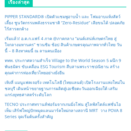
เรื่องล่าสุด
PIPPER STANDARD® เปิดตัวแชมพูอาบน้ำ และ โฟมอาบแห้งสัตว์
เลี้ยง ชูนวัตกรรมพลังธรรมชาติ “Zero-Residue” เลียขนได้ ปลอดภัย
ไร้สารตกค้าง
เริ่มแล้ว! อ.ต.ก.แฟร์ 4 ภาค @ภาคกลาง “มนต์เสน่ห์เกษตรไทย สู่
ใจกลางมหานคร” ชวนชิม ช้อป สินค้าเกษตรคุณภาพจากทั่วไทย วัน
นี้ – 8 สิงหาคมนี้ ณ ลานคนเมือง
ททท. ประกาศความสำเร็จ Village to the World Season 5 ผนึก 9
พันธมิตร ขับเคลื่อน ESG Tourism สืบสานพระราชปณิธาน สร้าง
คุณค่าการท่องเที่ยวไทยอย่างยั่งยืน
เหิงลี่ แมนูแฟคเจอริ่ง เทคโนโลยี (ไทยแลนด์) เปิดโรงงานแห่งใหม่ใน
ชลบุรี เดินหน้าขยายฐานการผลิตสู่เอเชียตะวันออกเฉียงใต้ เสริม
แกร่งยุทธศาสตร์ระดับโลก
TECNO ประกาศทรานส์ฟอร์มจากเกมมิ่งโฟน สู่ไลฟ์สไตล์แฟชั่นไอ
เท็ม เสิร์ฟใหญ่ปักหมุดแลนมาร์คใหม่กลางสถานี MRT วาง POVA 8
Series จุดเริ่มต้นครั้งสำคัญ