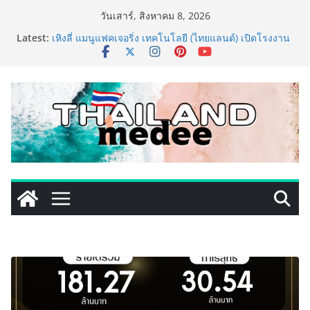
Skip
วันเสาร์, สิงหาคม 8, 2026
to
Latest:
เหิงลี่ แมนูแฟคเจอริ่ง เทคโนโลยี (ไทยแลนด์) เปิดโรงงาน
content
แห่งใหม่ในชลบุรี เดินหน้าขยายฐานการผลิตสู่เอเชียตะวัน
ออกเฉียงใต้ เสริมแกร่งยุทธศาสตร์ระดับโลก
TECNO ประกาศทรานส์ฟอร์มจากเกมมิ่งโฟน สู่ไลฟ์สไตล์
แฟชั่นไอเท็ม เสิร์ฟใหญ่ปักหมุดแลนมาร์คใหม่กลางสถานี
MRT วาง POVA 8 Series จุดเริ่มต้นครั้งสำคัญ
PIPPER STANDARD® เปิดตัวแชมพูอาบน้ำ และ โฟมอาบ
แห้งสัตว์เลี้ยง ชูนวัตกรรมพลังธรรมชาติ “Zero-Residue”
เลียขนได้ ปลอดภัย ไร้สารตกค้าง
เริ่มแล้ว! อ.ต.ก.แฟร์ 4 ภาค @ภาคกลาง “มนต์เสน่ห์เกษตร
ไทย สู่ใจกลางมหานคร” ชวนชิม ช้อป สินค้าเกษตร
คุณภาพจากทั่วไทย วันนี้ – 8 สิงหาคมนี้ ณ ลานคนเมือง
ททท. ประกาศความสำเร็จ Village to the World Season
5 ผนึก 9 พันธมิตร ขับเคลื่อน ESG Tourism สืบสานพระ
ราชปณิธาน สร้างคุณค่าการท่องเที่ยวไทยอย่างยั่งยืน