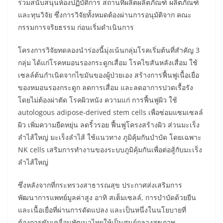
ร่วมสนับสนุนห้องปฏิบัติการ สถานที่ผลิตผลิตภัณฑ์ ผลิตภัณฑ์
และทุนวิจัย ซึ่งการวิจัยทั้งหมดต้องผ่านการอนุมัติจาก คณะ
กรรมการจริยธรรม ก่อนเริ่มดำเนินการ
โครงการวิจัยทดลองนำร่องนี้มุ่งเน้นกลุ่มโรคเริ่มต้นที่สำคัญ 3
กลุ่ม ได้แก่โรคหมอนรองกระดูกเสื่อม โรคไขสันหลังเสื่อม ใช้
เซลล์ต้นกำเนิดจากไขมันของผู้ป่วยเอง สร้างการฟื้นฟูเนื้อเยื่อ
ของหมอนรองกระดูก ลดการเสื่อม และลดอาการปวดเรื้อรัง
โดยไม่ต้องผ่าตัด โรคผิวหนัง ความแก่ การฟื้นฟูผิว ใช้
autologous adipose-derived stem cells เพื่อซ่อมแซมเซลล์
ผิว เพิ่มความยืดหยุ่น ลดริ้วรอย ฟื้นฟูโครงสร้างผิว ส่วนมะเร็ง
ลำไส้ใหญ่ มะเร็งลำไส้ ใช้แนวทาง ภูมิคุ้มกันบำบัด โดยเฉพาะ
NK cells เสริมการทำงานของระบบภูมิคุ้มกันเพื่อต่อสู้กับมะเร็ง
ลำไส้ใหญ่
ซึ่งหลังจากที่กระทรวงสาธารณสุข ประกาศส่งเสริมการ
พัฒนาการแพทย์มูลค่าสูง อาทิ สเต็มเซลล์, การบำบัดด้วยยีน
และเนื้อเยื่อที่ผ่านการดัดแปลง และเป็นหนึ่งในนโยบายที่
ต้องการขับเคลื่อนพัฒนาไทยให้เป็นศูนย์กลางสุขภาพ