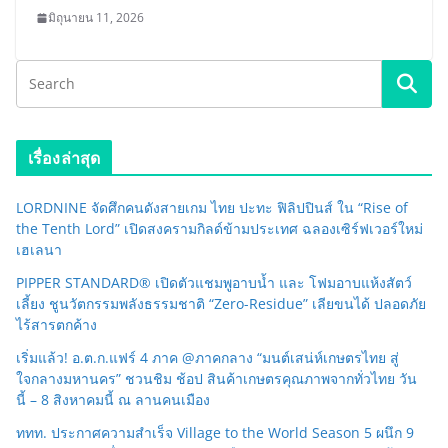
มิถุนายน 11, 2026
เรื่องล่าสุด
LORDNINE จัดศึกคนดังสายเกม ไทย ปะทะ ฟิลิปปินส์ ใน “Rise of
the Tenth Lord” เปิดสงครามกิลด์ข้ามประเทศ ฉลองเซิร์ฟเวอร์ใหม่
เฮเลนา
PIPPER STANDARD® เปิดตัวแชมพูอาบน้ำ และ โฟมอาบแห้งสัตว์
เลี้ยง ชูนวัตกรรมพลังธรรมชาติ “Zero-Residue” เลียขนได้ ปลอดภัย
ไร้สารตกค้าง
เริ่มแล้ว! อ.ต.ก.แฟร์ 4 ภาค @ภาคกลาง “มนต์เสน่ห์เกษตรไทย สู่
ใจกลางมหานคร” ชวนชิม ช้อป สินค้าเกษตรคุณภาพจากทั่วไทย วัน
นี้ – 8 สิงหาคมนี้ ณ ลานคนเมือง
ททท. ประกาศความสำเร็จ Village to the World Season 5 ผนึก 9