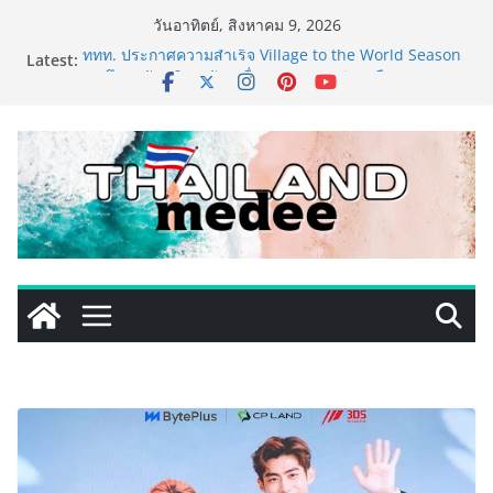
Skip
วันอาทิตย์, สิงหาคม 9, 2026
to
Latest:
ททท. ประกาศความสำเร็จ Village to the World Season
content
5 ผนึก 9 พันธมิตร ขับเคลื่อน ESG Tourism สืบสานพระ
ราชปณิธาน สร้างคุณค่าการท่องเที่ยวไทยอย่างยั่งยืน
เหิงลี่ แมนูแฟคเจอริ่ง เทคโนโลยี (ไทยแลนด์) เปิดโรงงาน
แห่งใหม่ในชลบุรี เดินหน้าขยายฐานการผลิตสู่เอเชียตะวัน
ออกเฉียงใต้ เสริมแกร่งยุทธศาสตร์ระดับโลก
LORDNINE จัดศึกคนดังสายเกม ไทย ปะทะ ฟิลิปปินส์ ใน
“Rise of the Tenth Lord” เปิดสงครามกิลด์ข้ามประเทศ
ฉลองเซิร์ฟเวอร์ใหม่ เฮเลนา
PIPPER STANDARD® เปิดตัวแชมพูอาบน้ำ และ โฟมอาบ
แห้งสัตว์เลี้ยง ชูนวัตกรรมพลังธรรมชาติ “Zero-Residue”
เลียขนได้ ปลอดภัย ไร้สารตกค้าง
เริ่มแล้ว! อ.ต.ก.แฟร์ 4 ภาค @ภาคกลาง “มนต์เสน่ห์เกษตร
ไทย สู่ใจกลางมหานคร” ชวนชิม ช้อป สินค้าเกษตร
คุณภาพจากทั่วไทย วันนี้ – 8 สิงหาคมนี้ ณ ลานคนเมือง