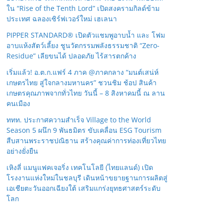
ใน “Rise of the Tenth Lord” เปิดสงครามกิลด์ข้าม
ประเทศ ฉลองเซิร์ฟเวอร์ใหม่ เฮเลนา
PIPPER STANDARD® เปิดตัวแชมพูอาบน้ำ และ โฟม
อาบแห้งสัตว์เลี้ยง ชูนวัตกรรมพลังธรรมชาติ “Zero-
Residue” เลียขนได้ ปลอดภัย ไร้สารตกค้าง
เริ่มแล้ว! อ.ต.ก.แฟร์ 4 ภาค @ภาคกลาง “มนต์เสน่ห์
เกษตรไทย สู่ใจกลางมหานคร” ชวนชิม ช้อป สินค้า
เกษตรคุณภาพจากทั่วไทย วันนี้ – 8 สิงหาคมนี้ ณ ลาน
คนเมือง
ททท. ประกาศความสำเร็จ Village to the World
Season 5 ผนึก 9 พันธมิตร ขับเคลื่อน ESG Tourism
สืบสานพระราชปณิธาน สร้างคุณค่าการท่องเที่ยวไทย
อย่างยั่งยืน
เหิงลี่ แมนูแฟคเจอริ่ง เทคโนโลยี (ไทยแลนด์) เปิด
โรงงานแห่งใหม่ในชลบุรี เดินหน้าขยายฐานการผลิตสู่
เอเชียตะวันออกเฉียงใต้ เสริมแกร่งยุทธศาสตร์ระดับ
โลก