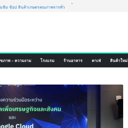
์ 4 ภาค @ภาคกลาง “มนต์เสน่ห์เกษตรไทย สู่
ิม ช้อป สินค้าเกษตรคุณภาพจากทั่ว
คมนี้ ณ ลานคนเมือง
ร็จ Village to the World Season 5 ผนึก 9
น ESG Tourism สืบสานพระราชปณิธาน สร้าง
ยอย่างยั่งยืน
่ง เทคโนโลยี (ไทยแลนด์) เปิดโรงงานแห่งใหม่
ายฐานการผลิตสู่เอเชียตะวันออกเฉียงใต้
ร์ระดับโลก
ังสายเกม ไทย ปะทะ ฟิลิปปินส์ ใน “Rise of
ุขภาพ – ความงาม
โรงแรม
ร้านอาหาร
คาเฟ่
สินค้าใหม่
ดสงครามกิลด์ข้ามประเทศ ฉลองเซิร์ฟเวอร์
เปิดตัวแชมพูอาบน้ำ และ โฟมอาบแห้งสัตว์
ังธรรมชาติ “Zero-Residue” เลียขนได้
าง