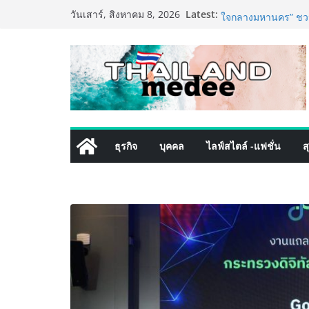
Skip
Latest:
เริ่มแล้ว! อ.ต.ก.แฟร
วันเสาร์, สิงหาคม 8, 2026
to
ใจกลางมหานคร” ชวนช
ไทย วันนี้ – 8 สิงหา
content
ททท. ประกาศความสำเ
พันธมิตร ขับเคลื่อ
คุณค่าการท่องเที่ยวไท
เหิงลี่ แมนูแฟคเจอริ
ในชลบุรี เดินหน้าขย
เสริมแกร่งยุทธศาสต
LORDNINE จัดศึกคนด
ธุรกิจ
บุคคล
ไลฟ์สไตล์ -แฟชั่น
ส
the Tenth Lord” เปิ
ใหม่ เฮเลนา
PIPPER STANDARD® 
เลี้ยง ชูนวัตกรรมพล
ปลอดภัย ไร้สารตกค้