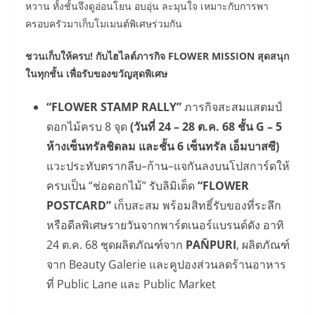
หวาน ทั้งชั้นจึงดูอ่อนโยน อบอุ่น ละมุนใจ เหมาะกับการพา
ครอบครัวมาเก็บโมเมนต์พิเศษร่วมกัน
ชวนเก็บให้ครบ! กับไฮไลต์ภารกิจ FLOWER MISSION สุดสนุก
ในทุกชั้น เพื่อรับของขวัญสุดพิเศษ
“FLOWER STAMP RALLY”
ภารกิจสะสมแสตมป์
ดอกไม้ครบ 8 จุด
(วันที่ 24 – 28 ต.ค. 68 ชั้น G – 5
ห้างเซ็นทรัลชิดลม และชั้น 6 เซ็นทรัล เอ็มบาสซี)
แวะประทับตรากลีบ–ก้าน–แจกันลงบนโปสการ์ดให้
ครบเป็น “ช่อดอกไม้” รับลิมิเต็ด
“FLOWER
POSTCARD”
เก็บสะสม พร้อมสิทธิ์รับของที่ระลึก
หรือดีลพิเศษรายวันจากพาร์ตเนอร์แบรนด์ดัง อาทิ
24 ต.ค. 68 ชุดผลิตภัณฑ์จาก
PAÑPURI
, ผลิตภัณฑ์
จาก
Beauty Galerie และคูปองส่วนลดร้านอาหาร
ที่ Public Lane และ Public Market