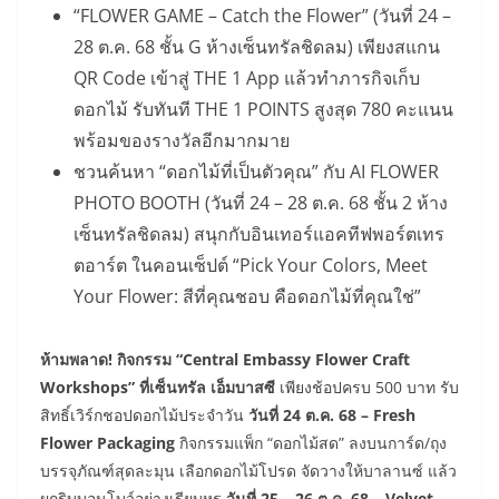
“FLOWER GAME – Catch the Flower” (วันที่ 24 –
28 ต.ค. 68 ชั้น G ห้างเซ็นทรัลชิดลม)
เพียงสแกน
QR Code เข้าสู่ THE 1 App แล้วทำภารกิจเก็บ
ดอกไม้ รับทันที THE 1 POINTS สูงสุด 780 คะแนน
พร้อมของรางวัลอีกมากมาย
ชวนค้นหา
“ดอกไม้ที่เป็นตัวคุณ” กับ AI FLOWER
PHOTO BOOTH (วันที่ 24 – 28 ต.ค. 68 ชั้น 2 ห้าง
เซ็นทรัลชิดลม)
สนุกกับอินเทอร์แอคทีฟพอร์ตเทร
ตอาร์ต ในคอนเซ็ปต์ “Pick Your Colors, Meet
Your Flower: สีที่คุณชอบ คือดอกไม้ที่คุณใช่
”
ห้ามพลาด! กิจกรรม “Central Embassy Flower Craft
Workshops” ที่เซ็นทรัล เอ็มบาสซี
เพียงช้อปครบ 500 บาท รับ
สิทธิ์เวิร์กชอปดอกไม้ประจำวัน
วันที่
24 ต.ค. 68 – Fresh
Flower Packaging
กิจกรรมแพ็ก “ดอกไม้สด” ลงบนการ์ด/ถุง
บรรจุภัณฑ์สุดละมุน เลือกดอกไม้โปรด จัดวางให้บาลานซ์ แล้ว
ผูกริบบอนโบว์อย่างเรียบหรู
วันที่
25 – 26 ต.ค. 68 – Velvet