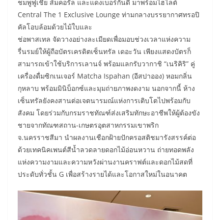
ชมพูฟูเชีย ส้มคอรัล และแดงเบอร์กันดี มาพร้อมไฮไลต์
Central The 1 Exclusive Lounge ท่ามกลางบรรยากาศทรอปิ
คัลโอบล้อมด้วยไม้ใบและ
ช่อพาสเทล จัดวางอย่างละเมียดเพื่อมอบช่วงเวลาแห่งความ
รื่นรมย์ให้ผู้ถือบัตรเครดิตเซ็นทรัล เดอะวัน เพียงแสดงบัตรก็
สามารถเข้าใช้บริการเลานจ์ พร้อมแลกรับวากาชิ “เนริคิริ” คู่
เครื่องดื่มซิกเนเจอร์ Matcha Ispahan (อีสปาออง) หอมกลิ่น
กุหลาบ พร้อมมินิบ็อกซ์และมุมถ่ายภาพงดงาม นอกจากนี้ ห้าง
เซ็นทรัลยังคงสานต่อเจตนารมณ์แห่งการเติบโตไปพร้อมกับ
สังคม โดยร่วมกับกรมราชทัณฑ์ส่งเสริมทักษะอาชีพให้ผู้ต้องขัง
ชายจากทัณฑสถาน-เกษตรอุตสาหกรรมเขาพริก
จ.นครราชสีมา นำผลงานเชือกฝ้ายปักครอสติชมารังสรรค์ต่อ
ด้วยเทคนิคเพนต์สีน้ำลวดลายดอกไม้อ่อนหวาน ถ่ายทอดพลัง
แห่งความงามและความหวังผ่านงานคราฟต์และดอกไม้สดที่
ประดับทั่วชั้น G เพื่อสร้างรายได้และโอกาสใหม่ในอนาคต