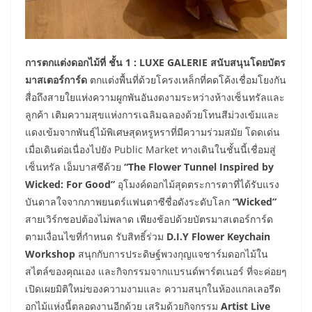
การตกแต่งดอกไม้ที่ ชั้น 1 : LUXE GALERIE สนับสนุนโดยบัตร
มาสเตอร์การ์ด
ตกแต่งพื้นที่ด้วยโครงเหล็กที่คดโค้งเชื่อมโยงกัน
สื่อถึงสายใยแห่งความผูกพันอันงดงามระหว่างห้างเซ็นทรัลและ
ลูกค้า เติมความสุขแห่งการเฉลิมฉลองด้วยโทนสีม่วงเข้มและ
แดงเข้มจากพันธุ์ไม้พิเศษสุดหรูหราที่มีความร่วมสมัย โดดเด่น
เมื่อเดินต่อเนื่องไปยัง Public Market ทางเดินในชั้นนี้เชื่อมสู่
เซ็นทรัล เอ็มบาสซีด้วย
“The Flower Tunnel Inspired by
Wicked: For Good”
อุโมงค์ดอกไม้สุดตระการตาที่ได้รับแรง
บันดาลใจจากภาพยนตร์แฟนตาซีชื่อดังระดับโลก
“Wicked”
สายเวิร์กชอปต้องไม่พลาด เพียงช้อปด้วยบัตรมาสเตอร์การ์ด
ตามเงื่อนไขที่กำหนด รับสิทธิ์ร่วม
D.I.Y
Flower Keychain
Workshop
สนุกกับการประดิษฐ์พวงกุญแจชาร์มดอกไม้ใน
สไตล์ของคุณเอง และกิจกรรมจากแบรนด์พาร์ตเนอร์ ที่จะค่อยๆ
เปิดเผยมิติใหม่ของความงามและ
ความสนุกในห้องแกลเลอรีด
อกไม้แห่งนี้ตลอดงานอีกด้วย เสริมด้วยกิจกรรม
Artist Live