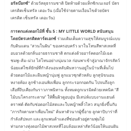
อรัลบ๊อกซ์”
ด้วยวัสดุธรรมชาติ ปิดท้ายด้วยแท็กซิกเนเจอร์ บัตร
เครดิตเซ็นทรัล เดอะวัน (เมื่อใช้จ่ายตามเงื่อนไขด้วยบัตร
เครดิต เซ็นทรัล เดอะวัน)
การตกแต่งดอกไม้ที่ ชั้น 5 : MY LITTLE WORLD สนับสนุน
โดยบัตรเครดิตคาร์ดเอกซ์
ร่วมเติมเต็มความสุขให้สมบูรณ์แบบ
กับดินแดน “สวนในฝัน” ของครอบครัว มาในโทนสีพาสเทลที่
อบอวลด้วยกลิ่นอายธรรมชาติ ตกแต่งด้วยอาร์คดอกไม้เฉด
ชมพู–ส้ม–ม่วง ไล่โทนอย่างนุ่มนวล ก่อนพาเข้าสู่อาณาจักรสัตว์
น้อยแต่ไซส์ยักษ์ที่กำลังนอนหลับฝันหวานอยู่ในบ้านที่เต็มไป
ด้วยดอกไม้และผืนหญ้านุ่มฟู ลูกแมวซุกตัวหลับ ลูกสุนัขนอน
หงายท้อง ลูกช้างเอนพิงเพื่อน ลูกกระรอกกอดกัน ไปจนถึงลูก
เสือที่งีบเคียงกันราวภาพนิทาน ทั้งหมดถูกเนรมิตด้วยเทคนิค “สี
ไม้บนโครงกระดาษ” ให้พื้นผิวดูอบอุ่น มีเสน่ห์แบบงานแฮนด์
คราฟต์ ตัดกับช่อดอกไม้สดและใบหญ้าพลิ้วไหว สนุกยิ่งขึ้นกับ
“ภารกิจตามหาเพื่อนใหม่” ค้นหาตัวนากผู้ขี้อาย ลูกคาปิบาร่าที่
กำลังสัปหงก และลูกแพนด้าแดงที่ซ่อนตัวอยู่ตามพุ่มไม้
ท่ามกลางทุ่งดอกไม้พาสเทลที่โอบล้อมเหล่าสัตว์น้อยให้นอนฝัน