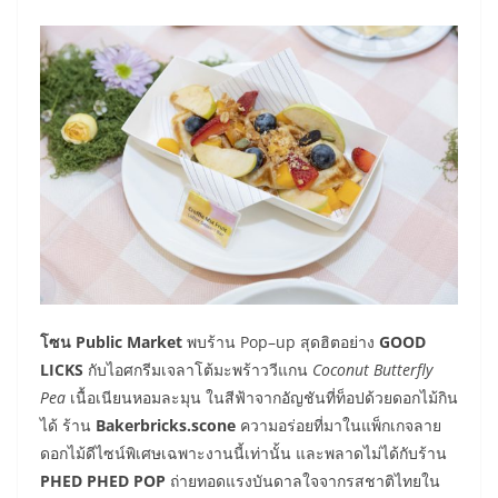
โซน Public Market
พบร้าน Pop–up สุดฮิตอย่าง
GOOD
LICKS
กับไอศกรีมเจลาโต้มะพร้าววีแกน
Coconut Butterfly
Pea
เนื้อเนียนหอมละมุน ในสีฟ้าจากอัญชันที่ท็อปด้วยดอกไม้กิน
ได้ ร้าน
Bakerbricks.scone
ความอร่อยที่มาในแพ็กเกจลาย
ดอกไม้ดีไซน์พิเศษเฉพาะงานนี้เท่านั้น และพลาดไม่ได้กับร้าน
PHED PHED POP
ถ่ายทอดแรงบันดาลใจจากรสชาติไทยใน