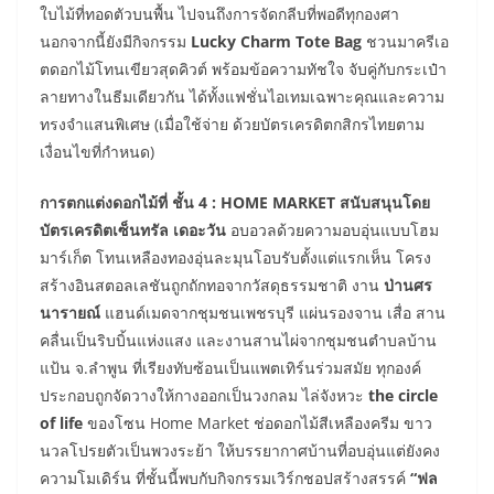
ใบไม้ที่ทอดตัวบนพื้น ไปจนถึงการจัดกลีบที่พอดีทุกองศา
นอกจากนี้ยังมีกิจกรรม
Lucky Charm Tote Bag
ชวนมาครีเอ
ตดอกไม้โทนเขียวสุดคิวต์ พร้อมข้อความทัชใจ จับคู่กับกระเป๋า
ลายทางในธีมเดียวกัน ได้ทั้งแฟชั่นไอเทมเฉพาะคุณและความ
ทรงจำแสนพิเศษ (เมื่อใช้จ่าย ด้วยบัตรเครดิตกสิกรไทยตาม
เงื่อนไขที่กำหนด)
การตกแต่งดอกไม้ที่ ชั้น 4 : HOME MARKET สนับสนุนโดย
บัตรเครดิตเซ็นทรัล เดอะวัน
อบอวลด้วยความอบอุ่นแบบโฮม
มาร์เก็ต โทนเหลืองทองอุ่นละมุนโอบรับตั้งแต่แรกเห็น โครง
สร้างอินสตอลเลชันถูกถักทอจากวัสดุธรรมชาติ งาน
ป่านศร
นารายณ์
แฮนด์เมดจากชุมชนเพชรบุรี แผ่นรองจาน เสื่อ สาน
คลื่นเป็นริบบิ้นแห่งแสง และงานสานไผ่จากชุมชนตำบลบ้าน
แป้น จ.ลำพูน ที่เรียงทับซ้อนเป็นแพตเทิร์นร่วมสมัย ทุกองค์
ประกอบถูกจัดวางให้กางออกเป็นวงกลม ไล่จังหวะ
the circle
of life
ของโซน Home Market ช่อดอกไม้สีเหลืองครีม ขาว
นวลโปรยตัวเป็นพวงระย้า ให้บรรยากาศบ้านที่อบอุ่นแต่ยังคง
ความโมเดิร์น ที่ชั้นนี้พบกับกิจกรรมเวิร์กชอปสร้างสรรค์
“ฟล