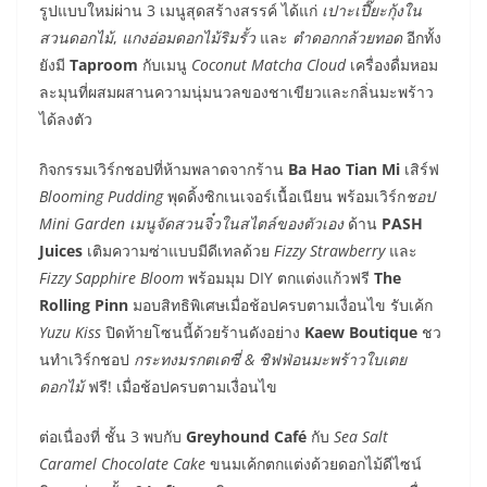
รูปแบบใหม่ผ่าน 3 เมนูสุดสร้างสรรค์ ได้แก่
เปาะเปี๊ยะกุ้งใน
สวนดอกไม้
,
แกงอ่อมดอกไม้ริมรั้ว
และ
ตำดอกกล้วยทอด
อีกทั้ง
ยังมี
Taproom
กับเมนู
Coconut Matcha Cloud
เครื่องดื่มหอม
ละมุนที่ผสมผสานความนุ่มนวลของชาเขียวและกลิ่นมะพร้าว
ได้ลงตัว
กิจกรรมเวิร์กชอปที่ห้ามพลาดจากร้าน
Ba Hao Tian Mi
เสิร์ฟ
Blooming Pudding
พุดดิ้งซิกเนเจอร์เนื้อเนียน พร้อมเวิร์ก
ชอป
Mini Garden เมนูจัดสวนจิ๋วในสไตล์ของตัวเอง
ด้าน
PASH
Juices
เติมความซ่าแบบมีดีเทลด้วย
Fizzy Strawberry
และ
Fizzy Sapphire Bloom
พร้อมมุม DIY ตกแต่งแก้วฟรี
The
Rolling Pinn
มอบสิทธิพิเศษเมื่อช้อปครบตามเงื่อนไข รับเค้ก
Yuzu Kiss
ปิดท้ายโซนนี้ด้วยร้านดังอย่าง
Kaew Boutique
ชว
นทำเวิร์กชอป
กระทงมรกตเดซี่ & ชิฟฟ่อนมะพร้าวใบเตย
ดอกไม้
ฟรี! เมื่อช้อปครบตามเงื่อนไข
ต่อเนื่องที่ ชั้น 3 พบกับ
Greyhound Café
กับ
Sea Salt
Caramel Chocolate Cake
ขนมเค้กตกแต่งด้วยดอกไม้ดีไซน์