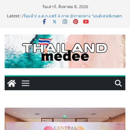
Skip
วันเสาร์, สิงหาคม 8, 2026
to
Latest:
เริ่มแล้ว! อ.ต.ก.แฟร์ 4 ภาค @ภาคกลาง “มนต์เสน่ห์เกษตร
content
ไทย สู่ใจกลางมหานคร” ชวนชิม ช้อป สินค้าเกษตร
คุณภาพจากทั่วไทย วันนี้ – 8 สิงหาคมนี้ ณ ลานคนเมือง
ททท. ประกาศความสำเร็จ Village to the World Season
5 ผนึก 9 พันธมิตร ขับเคลื่อน ESG Tourism สืบสานพระ
ราชปณิธาน สร้างคุณค่าการท่องเที่ยวไทยอย่างยั่งยืน
เหิงลี่ แมนูแฟคเจอริ่ง เทคโนโลยี (ไทยแลนด์) เปิดโรงงาน
แห่งใหม่ในชลบุรี เดินหน้าขยายฐานการผลิตสู่เอเชียตะวัน
ออกเฉียงใต้ เสริมแกร่งยุทธศาสตร์ระดับโลก
LORDNINE จัดศึกคนดังสายเกม ไทย ปะทะ ฟิลิปปินส์ ใน
“Rise of the Tenth Lord” เปิดสงครามกิลด์ข้ามประเทศ
ฉลองเซิร์ฟเวอร์ใหม่ เฮเลนา
PIPPER STANDARD® เปิดตัวแชมพูอาบน้ำ และ โฟมอาบ
แห้งสัตว์เลี้ยง ชูนวัตกรรมพลังธรรมชาติ “Zero-Residue”
เลียขนได้ ปลอดภัย ไร้สารตกค้าง