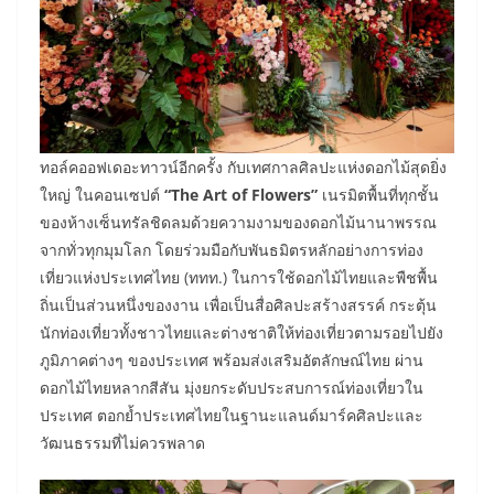
ทอล์คออฟเดอะทาวน์อีกครั้ง กับเทศกาลศิลปะแห่งดอกไม้สุดยิ่ง
ใหญ่ ในคอนเซปต์
“The Art of Flowers”
เนรมิตพื้นที่ทุกชั้น
ของห้างเซ็นทรัลชิดลมด้วยความงามของดอกไม้นานาพรรณ
จากทั่วทุกมุมโลก โดยร่วมมือกับพันธมิตรหลักอย่างการท่อง
เที่ยวแห่งประเทศไทย
(ททท.) ในการใช้ดอกไม้ไทยและพืชพื้น
ถิ่นเป็นส่วนหนึ่งของงาน เพื่อเป็นสื่อศิลปะสร้างสรรค์ กระตุ้น
นักท่องเที่ยวทั้งชาวไทยและต่างชาติให้ท่องเที่ยวตามรอยไปยัง
ภูมิภาคต่างๆ ของประเทศ พร้อมส่งเสริมอัตลักษณ์ไทย ผ่าน
ดอกไม้ไทยหลากสีสัน มุ่งยกระดับประสบการณ์ท่องเที่ยวใน
ประเทศ ตอกย้ำประเทศไทยในฐานะแลนด์มาร์คศิลปะและ
วัฒนธรรมที่ไม่ควรพลาด