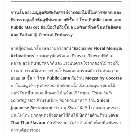
ชวนลิ้มลองเมนูสุดพิเศษรังสรรค์จากดอกไม้ที่ไม่ควรพลาด และ
กิจกรรมสุดเอ็กซ์คลูซีฟมากมายที่ชั้น 1 โซน Public Lane และ
Public Market ต่อเนื่องไปถึงชั้น 6 Lofter ห้างเซ็นทรัลชิดลม
และ Eathai @ Central Embassy
สายฟู้ดต้องมาลิ้มรสความอร่อยกับ “
Exclusive Floral Menu &
Activations
” รวมเมนูฟลอรัลและกิจกรรมเวิร์กชอปที่ห้าม
พลาด ชวนค้นพบรสชาติและแรงบันดาลใจจากดอกไม้ รวมถึง
ประสบการณ์พิเศษจากร้านโปรดและแบรนด์ดัง เริ่มต้นความ
อร่อย
ณ ชั้น 1 โซน Public Lane
กับร้าน
Mozza by Cocotte
มาในเมนู
Berry Blossom
มิลค์เชกเนื้อเนียนละมุน รสผลไม้
เบอร์รีสดชื่น หอมกลิ่นดอกไม้ พร้อมเวิร์กชอป
Floral Kid’s
Coloring Mat
สำหรับเด็กๆ ที่มาทานอาหาร ร้าน
Shichi
Japanese Restaurant
นำเมนู
Shichi Roll
โรลแซลมอนซอส
เมนไทโกะ มาตกแต่งด้วยดอกไม้กินได้ ปิดท้ายด้วยร้าน
Sava
Thai Thai Flavour
กับ
Blossom Cake 7
เค้กตัวท็อปที่แฟนของ
หวานต้องมาลอง