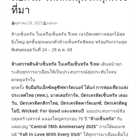
ที่มา
ตุลาคม 28, 2025
admin
ห้างเซ็นทรัล ในเครือเซ็นทรัล รีเทล เนรมิตเทศกาลดอกไม้สุด
ยิ่งใหญ่ ทุกชั้นทุกแผนกทั่วห้างเซ็นทรัลชิดลม
พร้อมกิจกรรมสุด
พิเศษตลอดวันที่ 24 – 28 ต.ค. 68
ห้างสรรพสินค้าเซ็นทรัล ในเครือเซ็นทรัล รีเทล
เดินหน้ายก
ระดับทุกการมาเยือนให้เป็นประสบการณ์สุดประทับใจจน
ตกหลุมรักใน
ทุกครั้ง
จับมือกับ
เอ็กซ์คลูซีฟพาร์ตเนอร์ ได้แก่ การท่องเที่ยวแห่ง
ประเทศไทย
(ททท.),
มาสเตอร์การ์ด, บัตรเครดิตเซ็นทรัล เดอะ
วัน, บัตรเครดิตกสิกรไทย, บัตรเครดิตคาร์ดเอกซ์, บัตรเครดิตยู
โอบี,
Wicked: For Good และแพลนบี
มอบประสบการณ์ช้อ
ปสุดสร้างสรรค์ ฉลองใหญ่ครบรอบ 78 ปี
“ห้างเซ็นทรัล”
กับ
แคมเปญ
“Central 78
th
Anniversary 2025”
ภายใต้คอนเซ
ปต์
“Fall In Love With Every Visit”
ให้ทุกการมาเยือนเต็มไป