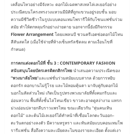
เคลื่อนไหวอย่างมีจังหวะ ดอกไม้เฉดพาสเทลไล่เลเยอร์อย่าง
ประณีตบนโครงทรงวงแหวนมีมิติที่ถูกแขวนอยู่รอบชั้น มอบ
ความมีชีวิตชีวาในรูปแบบคอนเทมโพรารีให้กับโซนแฟชั่นร่วม
สมัย ทำให้ตกหลุมรักอย่างง่ายดาย นอกจากนี้ยังมีกิจกรรม
Flower Arrangement
โดยแพลนบี ชวนครีเอตช่อดอกไม้โทน
สีสันสดใส (เมื่อใช้จ่ายที่ห้างเซ็นทรัลชิดลม ตามเงื่อนไขที่
กำหนด)
การตกแต่งดอกไม้ที่ ชั้น 3 : CONTEMPORARY FASHION
สนับสนุนโดยบัตรเครดิตกสิกรไทย
นำเสนอความประณีตของ
“พวงมาลัยไทย
”และแฟชั่นร่วมสมัยแบบสากล ด้วยการหยิบ
ดอกรัก ดอกบานไม่รู้โรย และไม้หอมคุ้นตา มาจับคู่กับดอกไม้
นอกในสัดส่วนใหม่ เกิดเป็นรูปทรงพวงมาลัยที่ทั้งคมกริบและ
อ่อนหวาน พื้นที่ทั้งชั้นไล่โทนเขียว ขาวสะอาดดูสง่างาม แทรก
ม่วงอ่อนปลายกลีบราวแพรไหม ขณะเดียวกัน “หุ่นคนเทิน
ดอกไม้” และต้นไม้เลเยอร์ได้ทำหน้าที่เชื่อมโลกตะวันออก–
ตะวันตกอย่างลงตัว มีความหรูหรา และทันสมัยแบบคอนเทมโพ
รารีแฟชั่น สื่อถึงความละเมียดละไมของรายละเอียด ตั้งแต่เงา