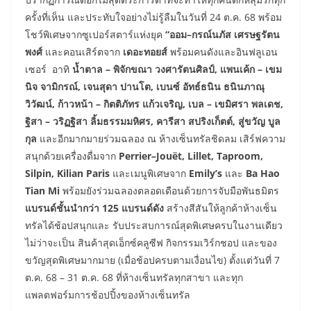
ครั้งที่เห็น และประทับใจอย่างไม่รู้ลืมในวันที่ 24 ต.ค. 68 พร้อม
โชว์พิเศษจากซูเปอร์สตาร์แห่งยุค
“ออม–กรณ์นภัส เศรษฐรัตน
พงศ์
และคอนเสิร์ตจาก
เดอะทอยส์
พร้อมคนดังและอินฟลูเอน
เซอร์ อาทิ
น้ำตาล – พิจักขณา วงศารัตนศิลป์, แพนเค้ก – เขม
นิจ จามิกรณ์, เจนสุดา ปานโต, เบนซ์ อัทธ์ธนิน ธนินภาณุ
วิวัฒน์, ก้าวหน้า – กิตติภัทร แก้วเจริญ, เบล – เขมิศรา พลเดช,
ฐิสา – วริฏฐิสา ลิ้มธรรมมหิศร, คารีสา สปริงเก็ตต์, สู่ขวัญ บูล
กุล
และอีกมากมายร่วมฉลอง ณ ห้างเซ็นทรัลชิดลม เสิร์ฟความ
สนุกด้วยเครื่องดื่มจาก
Perrier–Jouët, Lillet, Taproom,
Silpin, Kilian Paris
และเมนูพิเศษจาก
Emily’s
และ
Ba Hao
Tian Mi
พร้อม
ยังร่วมฉลองตลอดเดือนด้วยการจับมือพันธมิตร
แบรนด์ชั้นนำกว่า 125 แบรนด์ดัง
สร้างสีสันให้ลูกค้าห้างเซ็น
ทรัลได้ช้อปสนุกและ
รับประสบการณ์สุดพิเศษครบในงานเดียว
ไม่ว่าจะเป็น สินค้าสุดเอ็กซ์คลูซีฟ กิจกรรมเวิร์กชอป และของ
ขวัญสุดพิเศษมากมาย (เมื่อช้อปครบตามเงื่อนไข) ตั้งแต่วันที่ 7
ต.ค. 68 – 31 ต.ค. 68 ที่ห้างเซ็นทรัลทุกสาขา และทุก
แพลตฟอร์มการช้อปปิ้งของห้างเซ็นทรัล