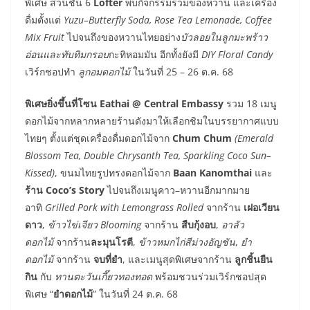
พิเศษ ส่วนชั้น 6
Lofter
พบกิจกรรมรวมของหวาน และเครื่อง
ดื่มตั้งแต่
Yuzu–Butterfly Soda, Rose Tea Lemonade, Coffee
Mix Fruit
ไปจนถึงของหวานไทยอย่าง
บัวลอยในลูกมะพร้าว
อ่อนและทับทิมกรอบ
กะทิหอมมัน อีกทั้งยังมี
DIY Floral Candy
เวิร์กชอปทำ
ลูกอมดอกไม้
ในวันที่ 25 – 26 ต.ค. 68
พิเศษยิ่งขึ้นที่โซน Eathai @ Central Embassy
รวม 18 เมนู
ดอกไม้จากหลากหลายร้านดังมาให้เลือกชิมในบรรยากาศแบบ
ไทยๆ ตั้งแต่ชุดเครื่องดื่มดอกไม้จาก
Chum Chum
(Emerald
Blossom Tea, Double Chrysanth Tea, Sparkling Coco Sun–
Kissed)
, ขนมไทยรูปทรงดอกไม้จาก
Baan Kanomthai
และ
ร้าน Coco’s Story
ไปจนถึงเมนูคาว–หวานอีกมากมาย
อาทิ
Grilled Pork with Lemongrass Rolled
จากร้าน
เฝอเวียน
ดาว
,
ข้าวไข่เจียว Blooming
จากร้าน
สืบกุ้งอบ
,
อาลัว
ดอกไม้
จากร้าน
ละมุนโรตี
,
ข้าวหมกไก่สีม่วงอัญชัน
,
ยำ
ดอกไม้
จากร้าน
จบที่ยำ
, และเมนูสุดพิเศษจากร้าน
ลูกชิ้นยืน
กิน
กับ
ทานตะวันเกี๊ยวทองทอด
พร้อมชวนร่วมเวิร์กชอปสุด
พิเศษ “
ยำดอกไม้
” ในวันที่ 24 ต.ค. 68