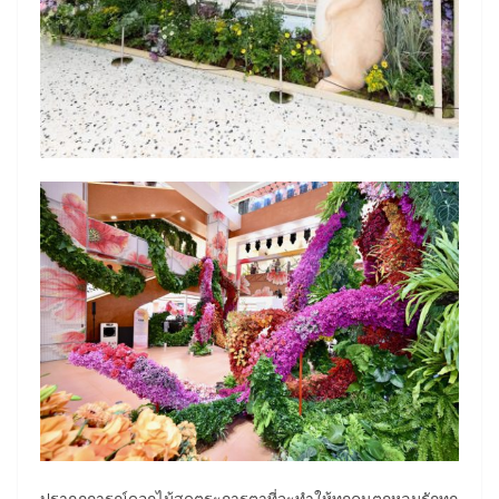
ปรากฏการณ์ดอกไม้สุดตระการตาที่จะทำให้ทุกคนตกหลุมรักทุก