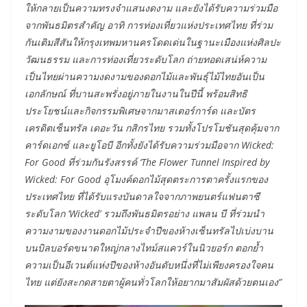
ให้กลายเป็นความทรงจำแสนงดงาม และยังได้รับความร่วมมือ
จากพันธมิตรสำคัญ อาทิ การท่องเที่ยวแห่งประเทศไทย ที่ร่วม
กันเติมสีสันให้กรุงเทพมหานครโดดเด่นในฐานะเมืองแห่งศิลปะ
วัฒนธรรม และการท่องเที่ยวระดับโลก ถ่ายทอดเสน่ห์ความ
เป็นไทยผ่านความงดงามของดอกไม้และพันธุ์ไม้ไทยอันเป็น
เอกลักษณ์ ที่บานสะพรั่งอยู่ภายในงานในปีนี้ พร้อมสิทธิ
ประโยชน์และกิจกรรมพิเศษจากมาสเตอร์การ์ด และบัตร
เครดิตเซ็นทรัล เดอะวัน กสิกรไทย รวมทั้งโปรโมชันสุดคุ้มจาก
คาร์ดเอกซ์ และยูโอบี
อีกทั้งยังได้รับความร่วมมือจาก Wicked:
For Good ที่ร่วมกัน
รังสรรค์ ‘The Flower Tunnel Inspired by
Wicked: For Good อุโมงค์ดอกไม้สุดตระการตาครั้งแรกของ
ประเทศไทย ที่ได้รับแรงบันดาลใจจากภาพยนตร์แฟนตาซี
ระดับโลก ‘Wicked’ รวมถึงพันธมิตรอย่าง แพลน บี ที่ร่วมนำ
ความงามของงานดอกไม้ประจำปีของห้างเซ็นทรัลไปเบ่งบาน
บนบิลบอร์ดขนาดใหญ่กลางไทม์สแควร์ในนิวยอร์ก ตอกย้ำ
ความเป็นอีเวนต์แห่งปีของห้างอันดับหนึ่งที่ไม่เพียงครองใจคน
ไทย แต่ยังสะกดสายตาผู้คนทั่วโลกให้อยากมาสัมผัสด้วยตนเอง”