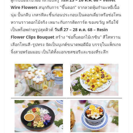
Wire Flowers
สนุกกับการ “ขึ้นดอก” จากลวดหุ้มกำมะหยี่เนื้อ
นุ่ม ปั้นกลีบ เกสรทีละชิ้นก่อนประกอบเป็นดอกเดี่ยวหรือช่อโทน
หวานราวดอกไม้จริง เหมาะกับการติดการ์ด ของขวัญ หรือใช้
เป็นพร็อพถ่ายรูปสุดคิวต์
วันที่
27 – 28 ต.ค. 68 – Resin
Flower Clips Bouquet
สร้าง “ช่อกิ๊บดอกไม้เรซิน” สีใสหวาน
เลือกโทนสี–รูปทรง จัดเป็นบุเกต์ขนาดพอดีมือ บรรจุในแพ็กเกจ
จิ้งสวยพร้อมมอบ เป็นได้ทั้งแอกเซสซอรีและของที่ระลึก