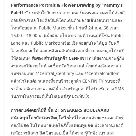
Performance Portrait & Flower Drawing by “Pammy’s
Palette”
ประทับใจกับการวาดภาพพอร์ตเทรตและดอกไม้ด้วยสี
ออยล์พาสเทล โดยศิลปินที่โดดเด่นด้วยลายเส้นอ่อนหวานและ
โทนสีอบอุ่น ณ Public Market ชั้น 1 วันที่ 24 ต.ค. 68 เวลา
16.00 – 18.00 น. (เมื่อมียอดใช้จ่ายตามที่กำหนดที่โซน Public
Lane และ Public Market) พร้อมเอ็นจอยกับโฟโต้บูธ รับฟรี
ไอศกรีมดอกไม้ และเพลิดเพลินกับตัวตลกที่จะมามอบลูกโป่งฟรี
ให้คุณหนูๆ
พิเศษ! สำหรับลูกค้า CENFINITY
เพียงถ่ายภาพคู่กับ
งานดอกไม้ภายในห้างเซ็นทรัลชิดลม แล้วโพสต์ลงอินสตาแก
รมพร้อมแท็ก @Central_Cenfinity และ @Centralchidlom
แล้วนำโพสต์มาแสดงที่จุดบริการลูกค้า CENFINITY รับของที่
ระลึกสุดพิเศษ ภาพวาดสีน้ำ สำหรับลูกค้าที่ได้รับเชิญทาง SMS
รับภาพโพลารอยด์เก็บโมเมนต์สุดประทับใจ
การตกแต่งดอกไม้ที่ ชั้น 2 : SNEAKERS BOULEVARD
สนับสนุนโดยบัตรเครดิตยูโอบี
ชั้นนี้โดดเด่นด้วยแชนเดอเลียร์
ดอกไม้สด ในโทนพาสเทลไล่สีตั้งแต่ชมพูบลัช ม่วงลาเวนเดอร์
เหลืองวานิลลา ถึงเขียวแอปเปิ้ล ให้ความรู้สึกฟุ้ง เบา และ