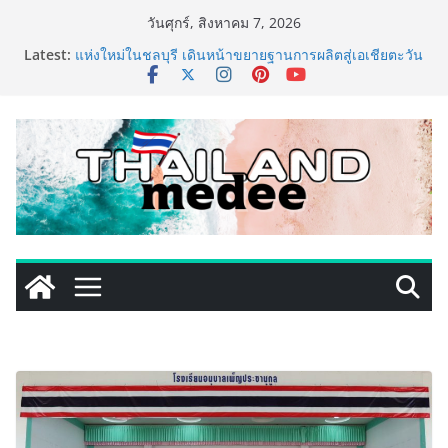
Skip
วันศุกร์, สิงหาคม 7, 2026
to
Latest:
เหิงลี่ แมนูแฟคเจอริ่ง เทคโนโลยี (ไทยแลนด์) เปิดโรงงาน
content
แห่งใหม่ในชลบุรี เดินหน้าขยายฐานการผลิตสู่เอเชียตะวัน
ออกเฉียงใต้ เสริมแกร่งยุทธศาสตร์ระดับโลก
TECNO ประกาศทรานส์ฟอร์มจากเกมมิ่งโฟน สู่ไลฟ์สไตล์
แฟชั่นไอเท็ม เสิร์ฟใหญ่ปักหมุดแลนมาร์คใหม่กลางสถานี
MRT วาง POVA 8 Series จุดเริ่มต้นครั้งสำคัญ
PIPPER STANDARD® เปิดตัวแชมพูอาบน้ำ และ โฟมอาบ
แห้งสัตว์เลี้ยง ชูนวัตกรรมพลังธรรมชาติ “Zero-Residue”
เลียขนได้ ปลอดภัย ไร้สารตกค้าง
เริ่มแล้ว! อ.ต.ก.แฟร์ 4 ภาค @ภาคกลาง “มนต์เสน่ห์เกษตร
ไทย สู่ใจกลางมหานคร” ชวนชิม ช้อป สินค้าเกษตร
คุณภาพจากทั่วไทย วันนี้ – 8 สิงหาคมนี้ ณ ลานคนเมือง
ททท. ประกาศความสำเร็จ Village to the World Season
5 ผนึก 9 พันธมิตร ขับเคลื่อน ESG Tourism สืบสานพระ
ราชปณิธาน สร้างคุณค่าการท่องเที่ยวไทยอย่างยั่งยืน