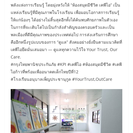
พลังแห่งการเรียนรู้ โดยมุ่งหวังให้ “ห้องสมุดมีชีวิต เคพีไอ” เป็น
แหล่งเรียนรู้ที่มีคุณภาพในโรงเรียน เพื่อมอบโอกาสการเรียนรู้
ให้แก่น้องๆ ได้อย่างไม่สิ้นสุดอีกทั้งได้ค้นพบศักยภาพในตัวเอง
ในการที่จะเติบโตไปเป็นกำลังสำคัญของครอบครัวและเป็น
พลเมืองที่ดีมีคุณภาพของประเทศต่อไป การส่งเสริมการศึกษา
คืออีกหนึ่งรูปแบบของการ “ดูแล” สังคมอย่างยั่งยืนตามแนวคิดที่
เคพีไอยึดมั่นเสมอมา — ดูแลทุกความไว้ใจ Your Trust, Our
Care.
#กรุงไทยพานิชประกันภัย #KPI #เคพีไอ #ห้องสมุดมีชีวิต #เคพี
ไอก้าวที่พร้อมเพื่ออนาคตเด็กไทยปีที่12
#โรงเรียนอนุบาลเพ็ญประชานุกูล #YourTrust,OutCare