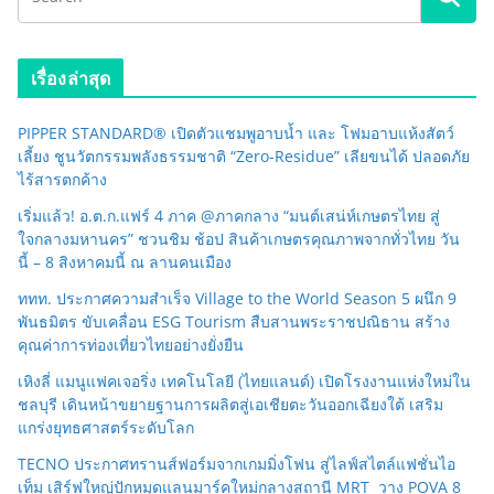
เรื่องล่าสุด
PIPPER STANDARD® เปิดตัวแชมพูอาบน้ำ และ โฟมอาบแห้งสัตว์
เลี้ยง ชูนวัตกรรมพลังธรรมชาติ “Zero-Residue” เลียขนได้ ปลอดภัย
ไร้สารตกค้าง
เริ่มแล้ว! อ.ต.ก.แฟร์ 4 ภาค @ภาคกลาง “มนต์เสน่ห์เกษตรไทย สู่
ใจกลางมหานคร” ชวนชิม ช้อป สินค้าเกษตรคุณภาพจากทั่วไทย วัน
นี้ – 8 สิงหาคมนี้ ณ ลานคนเมือง
ททท. ประกาศความสำเร็จ Village to the World Season 5 ผนึก 9
พันธมิตร ขับเคลื่อน ESG Tourism สืบสานพระราชปณิธาน สร้าง
คุณค่าการท่องเที่ยวไทยอย่างยั่งยืน
เหิงลี่ แมนูแฟคเจอริ่ง เทคโนโลยี (ไทยแลนด์) เปิดโรงงานแห่งใหม่ใน
ชลบุรี เดินหน้าขยายฐานการผลิตสู่เอเชียตะวันออกเฉียงใต้ เสริม
แกร่งยุทธศาสตร์ระดับโลก
TECNO ประกาศทรานส์ฟอร์มจากเกมมิ่งโฟน สู่ไลฟ์สไตล์แฟชั่นไอ
เท็ม เสิร์ฟใหญ่ปักหมุดแลนมาร์คใหม่กลางสถานี MRT วาง POVA 8