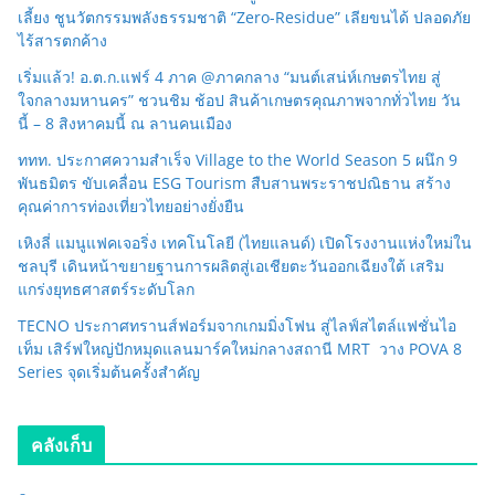
เลี้ยง ชูนวัตกรรมพลังธรรมชาติ “Zero-Residue” เลียขนได้ ปลอดภัย
ไร้สารตกค้าง
เริ่มแล้ว! อ.ต.ก.แฟร์ 4 ภาค @ภาคกลาง “มนต์เสน่ห์เกษตรไทย สู่
ใจกลางมหานคร” ชวนชิม ช้อป สินค้าเกษตรคุณภาพจากทั่วไทย วัน
นี้ – 8 สิงหาคมนี้ ณ ลานคนเมือง
ททท. ประกาศความสำเร็จ Village to the World Season 5 ผนึก 9
พันธมิตร ขับเคลื่อน ESG Tourism สืบสานพระราชปณิธาน สร้าง
คุณค่าการท่องเที่ยวไทยอย่างยั่งยืน
เหิงลี่ แมนูแฟคเจอริ่ง เทคโนโลยี (ไทยแลนด์) เปิดโรงงานแห่งใหม่ใน
ชลบุรี เดินหน้าขยายฐานการผลิตสู่เอเชียตะวันออกเฉียงใต้ เสริม
แกร่งยุทธศาสตร์ระดับโลก
TECNO ประกาศทรานส์ฟอร์มจากเกมมิ่งโฟน สู่ไลฟ์สไตล์แฟชั่นไอ
เท็ม เสิร์ฟใหญ่ปักหมุดแลนมาร์คใหม่กลางสถานี MRT วาง POVA 8
Series จุดเริ่มต้นครั้งสำคัญ
คลังเก็บ