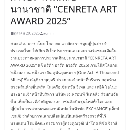
นานาชาติ “CENRETA ART
AWARD 2025”
ตุลาคม 20, 2025
admin
ชนะเลิศ: มาซาโตะ โอตากะ เอกอัครราชทูตญี่ปุ่นประจำ
ประเทศไทย ให้เกียรติเป็นประธานและมอบรางวัลชนะเลิศใน
งานประกาศผลการประกวดศิลปะนานาชาติ “CENRETA ART
AWARD 2025” (เซ็นริต้า อาร์ต อวอร์ด 2025) ภายใต้สโลแกน
‘หนึ่งผลงาน หนึ่งแรงฝัน สู่พันจุดหมาย (One Act, A Thousand
Miles)’ ซึ่ง ณัฐธีรา บุญศรี ประธานเจ้าหน้าที่บริหาร กลุ่มห้าง
สรรพสินค้าเซ็นทรัล ในเครือเซ็นทรัล รีเทล และ เคอิจิ โอโนะ
ประธานเจ้าหน้าที่บริหาร บริษัท เจ.ฟรอนท์ รีเทลลิ่ง ร่วมกันจัด
ขึ้น เพื่อเป็นเวทีสำคัญของเยาวชนศิลปินรุ่นใหม่ทั้งไทยและ
ญี่ปุ่นในการถ่ายทอดผลงานศิลปะ ในหัวข้อ ‘EXCHANGE’ (เอ็กซ์
เชนจ์) ว่าด้วยการแลกเปลี่ยนอันเป็นพลังสร้างสรรค์ที่ไร้
พรมแดน โดยมีคณะกรรมการผู้ทรงคุณวุฒิ นำโดย พิชัย จิราธิ