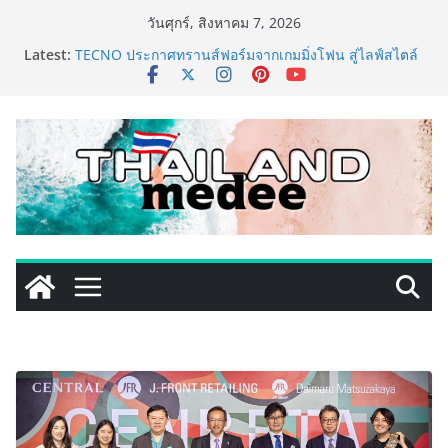
Skip
วันศุกร์, สิงหาคม 7, 2026
to
Latest:
TECNO ประกาศทรานส์ฟอร์มจากเกมมิ่งโฟน สู่ไลฟ์สไตล์
content
แฟชั่นไอเท็ม เสิร์ฟใหญ่ปักหมุดแลนมาร์คใหม่กลางสถานี
MRT วาง POVA 8 Series จุดเริ่มต้นครั้งสำคัญ
PIPPER STANDARD® เปิดตัวแชมพูอาบน้ำ และ โฟมอาบ
แห้งสัตว์เลี้ยง ชูนวัตกรรมพลังธรรมชาติ “Zero-Residue”
เลียขนได้ ปลอดภัย ไร้สารตกค้าง
เริ่มแล้ว! อ.ต.ก.แฟร์ 4 ภาค @ภาคกลาง “มนต์เสน่ห์เกษตร
ไทย สู่ใจกลางมหานคร” ชวนชิม ช้อป สินค้าเกษตร
คุณภาพจากทั่วไทย วันนี้ – 8 สิงหาคมนี้ ณ ลานคนเมือง
ททท. ประกาศความสำเร็จ Village to the World Season
5 ผนึก 9 พันธมิตร ขับเคลื่อน ESG Tourism สืบสานพระ
ราชปณิธาน สร้างคุณค่าการท่องเที่ยวไทยอย่างยั่งยืน
เหิงลี่ แมนูแฟคเจอริ่ง เทคโนโลยี (ไทยแลนด์) เปิดโรงงาน
แห่งใหม่ในชลบุรี เดินหน้าขยายฐานการผลิตสู่เอเชียตะวัน
ออกเฉียงใต้ เสริมแกร่งยุทธศาสตร์ระดับโลก