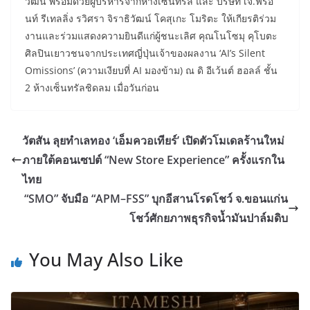
วัฒน์ พร้อมด้วยผู้บริหารจากห้างเซ็นทรัล และ บริษัท เจ.ฟรอ
นท์ รีเทลลิ่ง รวิศรา จิราธิวัฒน์ โคสุเกะ โมริตะ ให้เกียรติร่วม
งานและร่วมแสดงความยินดีแก่ผู้ชนะเลิศ คุณโนโซมุ คุโบตะ
ศิลปินเยาวชนจากประเทศญี่ปุ่นเจ้าของผลงาน ‘AI’s Silent
Omissions’ (ความเงียบที่ AI มองข้าม) ณ ดิ อีเว้นต์ ฮอลล์ ชั้น
2 ห้างเซ็นทรัลชิดลม เมื่อวันก่อน
วัตสัน ลุยทำเลทอง ‘เอ็มควอเทียร์’ เปิดตัวโมเดลร้านใหม่
ภายใต้คอนเซปต์ “New Store Experience” ครั้งแรกใน
ไทย
“SMO” จับมือ “APM–FSS” บุกอีสานโรดโชว์ จ.ขอนแก่น
โชว์ศักยภาพธุรกิจน้ำมันปาล์มดิบ
You May Also Like