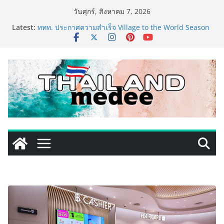
Skip
วันศุกร์, สิงหาคม 7, 2026
to
Latest:
ททท. ประกาศความสำเร็จ Village to the World Season
content
5 ผนึก 9 พันธมิตร ขับเคลื่อน ESG Tourism สืบสานพระ
ราชปณิธาน สร้างคุณค่าการท่องเที่ยวไทยอย่างยั่งยืน
เหิงลี่ แมนูแฟคเจอริ่ง เทคโนโลยี (ไทยแลนด์) เปิดโรงงาน
แห่งใหม่ในชลบุรี เดินหน้าขยายฐานการผลิตสู่เอเชียตะวัน
ออกเฉียงใต้ เสริมแกร่งยุทธศาสตร์ระดับโลก
TECNO ประกาศทรานส์ฟอร์มจากเกมมิ่งโฟน สู่ไลฟ์สไตล์
แฟชั่นไอเท็ม เสิร์ฟใหญ่ปักหมุดแลนมาร์คใหม่กลางสถานี
MRT วาง POVA 8 Series จุดเริ่มต้นครั้งสำคัญ
PIPPER STANDARD® เปิดตัวแชมพูอาบน้ำ และ โฟมอาบ
แห้งสัตว์เลี้ยง ชูนวัตกรรมพลังธรรมชาติ “Zero-Residue”
เลียขนได้ ปลอดภัย ไร้สารตกค้าง
เริ่มแล้ว! อ.ต.ก.แฟร์ 4 ภาค @ภาคกลาง “มนต์เสน่ห์เกษตร
ไทย สู่ใจกลางมหานคร” ชวนชิม ช้อป สินค้าเกษตร
คุณภาพจากทั่วไทย วันนี้ – 8 สิงหาคมนี้ ณ ลานคนเมือง