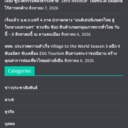
เลี้ยง ชูนวัตกรรมพลังธรรมชาติ “Zero-Residue” เลียขนได้ ปลอดภัย
ไร้สารตกค้าง
สิงหาคม 7, 2026
เริ่มแล้ว! อ.ต.ก.แฟร์ 4 ภาค @ภาคกลาง “มนต์เสน่ห์เกษตรไทย สู่
ใจกลางมหานคร” ชวนชิม ช้อป สินค้าเกษตรคุณภาพจากทั่วไทย วัน
นี้ – 8 สิงหาคมนี้ ณ ลานคนเมือง
สิงหาคม 6, 2026
ททท. ประกาศความสำเร็จ Village to the World Season 5 ผนึก 9
พันธมิตร ขับเคลื่อน ESG Tourism สืบสานพระราชปณิธาน สร้าง
คุณค่าการท่องเที่ยวไทยอย่างยั่งยืน
สิงหาคม 6, 2026
Categories
ข่าวประชาสัมพันธ์
คาเฟ่
ธุรกิจ
บุคคล