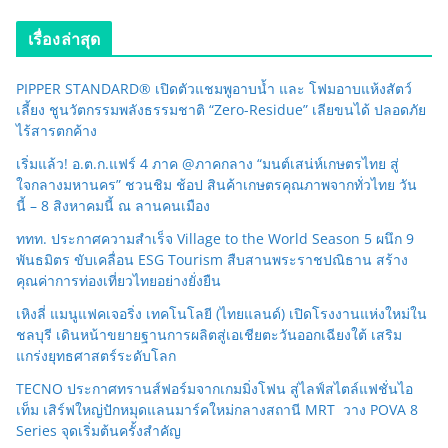
เรื่องล่าสุด
PIPPER STANDARD® เปิดตัวแชมพูอาบน้ำ และ โฟมอาบแห้งสัตว์
เลี้ยง ชูนวัตกรรมพลังธรรมชาติ “Zero-Residue” เลียขนได้ ปลอดภัย
ไร้สารตกค้าง
เริ่มแล้ว! อ.ต.ก.แฟร์ 4 ภาค @ภาคกลาง “มนต์เสน่ห์เกษตรไทย สู่
ใจกลางมหานคร” ชวนชิม ช้อป สินค้าเกษตรคุณภาพจากทั่วไทย วัน
นี้ – 8 สิงหาคมนี้ ณ ลานคนเมือง
ททท. ประกาศความสำเร็จ Village to the World Season 5 ผนึก 9
พันธมิตร ขับเคลื่อน ESG Tourism สืบสานพระราชปณิธาน สร้าง
คุณค่าการท่องเที่ยวไทยอย่างยั่งยืน
เหิงลี่ แมนูแฟคเจอริ่ง เทคโนโลยี (ไทยแลนด์) เปิดโรงงานแห่งใหม่ใน
ชลบุรี เดินหน้าขยายฐานการผลิตสู่เอเชียตะวันออกเฉียงใต้ เสริม
แกร่งยุทธศาสตร์ระดับโลก
TECNO ประกาศทรานส์ฟอร์มจากเกมมิ่งโฟน สู่ไลฟ์สไตล์แฟชั่นไอ
เท็ม เสิร์ฟใหญ่ปักหมุดแลนมาร์คใหม่กลางสถานี MRT วาง POVA 8
Series จุดเริ่มต้นครั้งสำคัญ