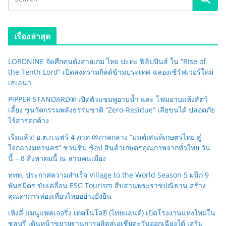
เรื่องล่าสุด
LORDNINE จัดศึกคนดังสายเกม ไทย ปะทะ ฟิลิปปินส์ ใน “Rise of
the Tenth Lord” เปิดสงครามกิลด์ข้ามประเทศ ฉลองเซิร์ฟเวอร์ใหม่
เฮเลนา
PIPPER STANDARD® เปิดตัวแชมพูอาบน้ำ และ โฟมอาบแห้งสัตว์
เลี้ยง ชูนวัตกรรมพลังธรรมชาติ “Zero-Residue” เลียขนได้ ปลอดภัย
ไร้สารตกค้าง
เริ่มแล้ว! อ.ต.ก.แฟร์ 4 ภาค @ภาคกลาง “มนต์เสน่ห์เกษตรไทย สู่
ใจกลางมหานคร” ชวนชิม ช้อป สินค้าเกษตรคุณภาพจากทั่วไทย วัน
นี้ – 8 สิงหาคมนี้ ณ ลานคนเมือง
ททท. ประกาศความสำเร็จ Village to the World Season 5 ผนึก 9
พันธมิตร ขับเคลื่อน ESG Tourism สืบสานพระราชปณิธาน สร้าง
คุณค่าการท่องเที่ยวไทยอย่างยั่งยืน
เหิงลี่ แมนูแฟคเจอริ่ง เทคโนโลยี (ไทยแลนด์) เปิดโรงงานแห่งใหม่ใน
ชลบุรี เดินหน้าขยายฐานการผลิตสู่เอเชียตะวันออกเฉียงใต้ เสริม