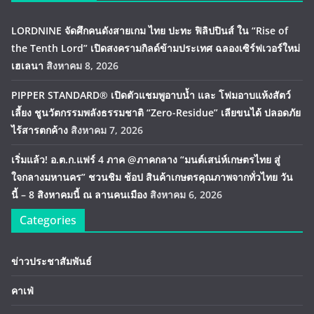
LORDNINE จัดศึกคนดังสายเกม ไทย ปะทะ ฟิลิปปินส์ ใน “Rise of
the Tenth Lord” เปิดสงครามกิลด์ข้ามประเทศ ฉลองเซิร์ฟเวอร์ใหม่
เฮเลนา
สิงหาคม 8, 2026
PIPPER STANDARD® เปิดตัวแชมพูอาบน้ำ และ โฟมอาบแห้งสัตว์
เลี้ยง ชูนวัตกรรมพลังธรรมชาติ “Zero-Residue” เลียขนได้ ปลอดภัย
ไร้สารตกค้าง
สิงหาคม 7, 2026
เริ่มแล้ว! อ.ต.ก.แฟร์ 4 ภาค @ภาคกลาง “มนต์เสน่ห์เกษตรไทย สู่
ใจกลางมหานคร” ชวนชิม ช้อป สินค้าเกษตรคุณภาพจากทั่วไทย วัน
นี้ – 8 สิงหาคมนี้ ณ ลานคนเมือง
สิงหาคม 6, 2026
Categories
ข่าวประชาสัมพันธ์
คาเฟ่