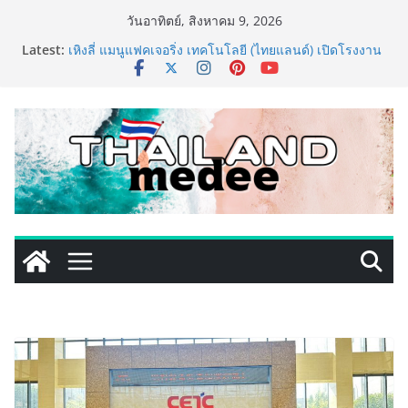
Skip
วันอาทิตย์, สิงหาคม 9, 2026
ททท. ประกาศความสำเร็จ Village to the World Season
to
Latest:
5 ผนึก 9 พันธมิตร ขับเคลื่อน ESG Tourism สืบสานพระ
content
ราชปณิธาน สร้างคุณค่าการท่องเที่ยวไทยอย่างยั่งยืน
เหิงลี่ แมนูแฟคเจอริ่ง เทคโนโลยี (ไทยแลนด์) เปิดโรงงาน
แห่งใหม่ในชลบุรี เดินหน้าขยายฐานการผลิตสู่เอเชียตะวัน
ออกเฉียงใต้ เสริมแกร่งยุทธศาสตร์ระดับโลก
LORDNINE จัดศึกคนดังสายเกม ไทย ปะทะ ฟิลิปปินส์ ใน
“Rise of the Tenth Lord” เปิดสงครามกิลด์ข้ามประเทศ
ฉลองเซิร์ฟเวอร์ใหม่ เฮเลนา
PIPPER STANDARD® เปิดตัวแชมพูอาบน้ำ และ โฟมอาบ
แห้งสัตว์เลี้ยง ชูนวัตกรรมพลังธรรมชาติ “Zero-Residue”
เลียขนได้ ปลอดภัย ไร้สารตกค้าง
เริ่มแล้ว! อ.ต.ก.แฟร์ 4 ภาค @ภาคกลาง “มนต์เสน่ห์เกษตร
ไทย สู่ใจกลางมหานคร” ชวนชิม ช้อป สินค้าเกษตร
คุณภาพจากทั่วไทย วันนี้ – 8 สิงหาคมนี้ ณ ลานคนเมือง