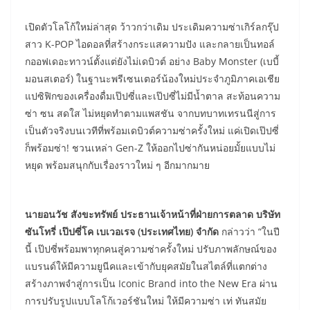
เปิดตัวโลโก้ใหม่ล่าสุด ว้าวกว่าเดิม ประเดิมความซ่าเกิร์ลกรุ๊ป
สาว K-POP ไอดอลที่สร้างกระแสความปัง และกลายเป็นทอล์
กออฟเดอะทาวน์ตั้งแต่ยังไม่เดบิวต์ อย่าง Baby Monster (เบบี้
มอนสเตอร์) ในฐานะพรีเซนเตอร์น้องใหม่ประจำภูมิภาคเอเชีย
แปซิฟิกของเครื่องดื่มเป๊ปซี่และเป๊ปซี่ไม่มีน้ำตาล สะท้อนความ
ซ่า ซน สดใส ไม่หยุดทำตามแพสชัน จากบทบาทเทรนนีสู่การ
เป็นตัวจริงบนเวทีที่พร้อมเดบิวต์ความซ่าครั้งใหม่ แค่เปิดเป๊ปซี่
ก็พร้อมซ่า! ชวนเหล่า Gen-Z ให้ออกไปซ่ากันหน่อยมั้ยแบบไม่
หยุด พร้อมสนุกกับเรื่องราวใหม่ ๆ อีกมากมาย
นายอนวัช สังขะทรัพย์ ประธานเจ้าหน้าที่ฝ่ายการตลาด บริษัท
ซันโทรี่ เป๊ปซี่โค เบเวอเรจ (ประเทศไทย) จำกัด
กล่าวว่า “ในปี
นี้ เป๊ปซี่พร้อมพาทุกคนสู่ความซ่าครั้งใหม่ ปรับภาพลักษณ์ของ
แบรนด์ให้มีความยูนีคและเข้ากับยุคสมัยในสไตล์ที่แตกต่าง
สร้างภาพจำสู่การเป็น Iconic Brand into the New Era ผ่าน
การปรับรูปแบบโลโก้เวอร์ชันใหม่ ให้มีความซ่า เท่ ทันสมัย