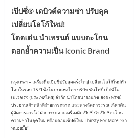
เป๊ปซี่® เดบิวต์ความซ่า ปรับลุค
เปลี่ยนโลโก้ใหม่!
โดดเด่น นำเทรนด์ แบบตะโกน
ตอกย้ำความเป็น Iconic Brand
​กรุงเทพฯ – เครื่องดื่มเป๊ปซี่ปรับลุคครั้งใหญ่ เปลี่ยนโลโก้ใหม่ทั่ว
โลกในรอบ 15 ปี ซึ่งในประเทศไทย บริษัท ซันโทรี่ เป๊ปซี่โค
เบเวอเรจ (ประเทศไทย) จำกัด นำโดยนายอนวัช สังขะทรัพย์
ประธานเจ้าหน้าที่ฝ่ายการตลาด และนางลัดดาวรรณ เลิศวศิน
ผู้จัดการอาวุโส ฝ่ายการตลาดเครื่องดื่มเป๊ปซี่ นำเป๊ปซี่ตะโกน
ความซ่าในลุคใหม่ พร้อมคอนเซ็ปต์ใหม่ Thirsty For More “ซ่า
หน่อยมั้ย”