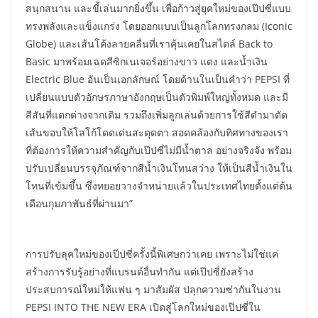
สนุกสนาน และขี้เล่นมากยิ่งขึ้น เพื่อก้าวสู่ยุคใหม่ของเป๊ปซี่แบบ
ทรงพลังและแข็งแกร่ง โดยออกแบบเป็นลูกโลกทรงกลม (Iconic
Globe) และเส้นโค้งลายคลื่นที่เราคุ้นเคยในสไตล์ Back to
Basic มาพร้อมเฉดสีซิกเนเจอร์อย่างขาว แดง และน้ำเงิน
Electric Blue อันเป็นเอกลักษณ์ โดยด้านในเป็นคำว่า PEPSI ที่
เปลี่ยนแบบตัวอักษรภาษาอังกฤษเป็นตัวพิมพ์ใหญ่ทั้งหมด และมี
สีสันที่แตกต่างจากเดิม รวมถึงเพิ่มลูกเล่นด้วยการใช้สีดำมาตัด
เส้นขอบให้โลโก้โดดเด่นสะดุดตา สอดคล้องกับทิศทางของเรา
ที่ต้องการให้ความสำคัญกับเป๊ปซี่ไม่มีน้ำตาล อย่างจริงจัง พร้อม
ปรับเปลี่ยนบรรจุภัณฑ์จากสีน้ำเงินโทนสว่าง ให้เป็นสีน้ำเงินใน
โทนที่เข้มขึ้น ซึ่งทยอยวางจำหน่ายแล้วในประเทศไทยตั้งแต่ต้น
เดือนกุมภาพันธ์ที่ผ่านมา”
การปรับลุคใหม่ของเป๊ปซี่ครั้งนี้พิเศษกว่าเคย เพราะไม่ใช่แค่
สร้างการรับรู้อย่างที่แบรนด์อื่นทำกัน แต่เป๊ปซี่ยังสร้าง
ประสบการณ์ใหม่ให้แฟน ๆ มาสัมผัส ปลุกความซ่ากันในงาน
PEPSI INTO THE NEW ERA เปิดสู่โลกใหม่ของเป๊ปซี่ใน