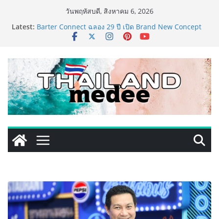
Skip
วันพฤหัสบดี, สิงหาคม 6, 2026
to
Latest:
Barter Connect ฉลอง 29 ปี เปิด Brand New Concept
content
“Together We Grow” สร้างระบบนิเวศธุรกิจ หนุน SME
ไทยเติบโตไปด้วยกัน
การท่องเที่ยวแห่งประเทศไทย สำนักงานมุมไบ เดินหน้า
กลยุทธ์ Partnership 360° ผนึก Team Thailand ขยาย
ฐานตลาดอินเดียใต้–ศรีลังกา ผลักดันไทยสู่ Top of Mind
Destination และกระตุ้นการเดินทางของนักท่องเที่ยวใน
ช่วงครึ่งปีหลัง 2569
TECNO ประกาศทรานส์ฟอร์มจากเกมมิ่งโฟน สู่ไลฟ์สไตล์
แฟชั่นไอเท็ม เสิร์ฟใหญ่ปักหมุดแลนมาร์คใหม่กลางสถานี
MRT วาง POVA 8 Series จุดเริ่มต้นครั้งสำคัญ
ครั้งแรกของอุตสาหกรรมสีไทย นิปปอนเพนต์ผนึก 6 พันธ
มิตรโมเดิร์นเทรดชั้นนำ นำร่องเปิดตัว “NIPPON PAINT
WORRY FREE” โปรแกรมดูแลคุณภาพฟิล์มสีหลังการขาย
ยกระดับความมั่นใจลูกค้าด้วยผลิตภัณฑ์คุณภาพและ
บริการหลังการขายที่ครบวงจร
434 วันแห่งการรอคอย มูลนิธิ “เพจอีจัน” ส่งมอบ โรงเรียน
เด็กพิเศษทองผาภูมิ ให้กระทรวงศึกษาธิการ ส่งต่อโอกาส
ทางการศึกษาให้เด็กพิเศษกว่า 100 คน ใช้เวลา 434 วัน
เปลี่ยนพื้นที่ว่างเปล่าให้กลายเป็นโรงเรียนแห่งความหวัง