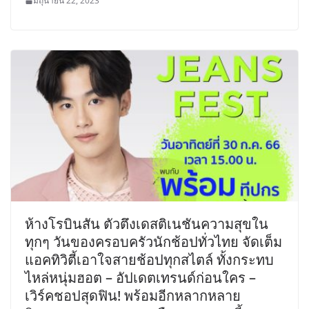
มิถุนายน 22, 2023
ห้างโรบินสัน ตัวตึงเดสติเนชันความสุขใน
ทุกๆ วันของครอบครัวนักช้อปทั่วไทย จัดเต็ม
แอคทิวิตี้เอาใจสายช้อปทุกสไตล์ ทั้งกระทบ
ไหล่หนุ่มฮอต – อัปเดตเทรนด์ก่อนใคร –
เวิร์คชอปสุดฟิน! พร้อมอีกหลากหลาย