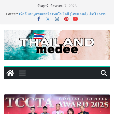
Skip
วันศุกร์, สิงหาคม 7, 2026
to
Latest:
เหิงลี่ แมนูแฟคเจอริ่ง เทคโนโลยี (ไทยแลนด์) เปิดโรงงาน
content
แห่งใหม่ในชลบุรี เดินหน้าขยายฐานการผลิตสู่เอเชียตะวัน
ออกเฉียงใต้ เสริมแกร่งยุทธศาสตร์ระดับโลก
TECNO ประกาศทรานส์ฟอร์มจากเกมมิ่งโฟน สู่ไลฟ์สไตล์
แฟชั่นไอเท็ม เสิร์ฟใหญ่ปักหมุดแลนมาร์คใหม่กลางสถานี
MRT วาง POVA 8 Series จุดเริ่มต้นครั้งสำคัญ
PIPPER STANDARD® เปิดตัวแชมพูอาบน้ำ และ โฟมอาบ
แห้งสัตว์เลี้ยง ชูนวัตกรรมพลังธรรมชาติ “Zero-Residue”
เลียขนได้ ปลอดภัย ไร้สารตกค้าง
เริ่มแล้ว! อ.ต.ก.แฟร์ 4 ภาค @ภาคกลาง “มนต์เสน่ห์เกษตร
ไทย สู่ใจกลางมหานคร” ชวนชิม ช้อป สินค้าเกษตร
คุณภาพจากทั่วไทย วันนี้ – 8 สิงหาคมนี้ ณ ลานคนเมือง
ททท. ประกาศความสำเร็จ Village to the World Season
5 ผนึก 9 พันธมิตร ขับเคลื่อน ESG Tourism สืบสานพระ
ราชปณิธาน สร้างคุณค่าการท่องเที่ยวไทยอย่างยั่งยืน