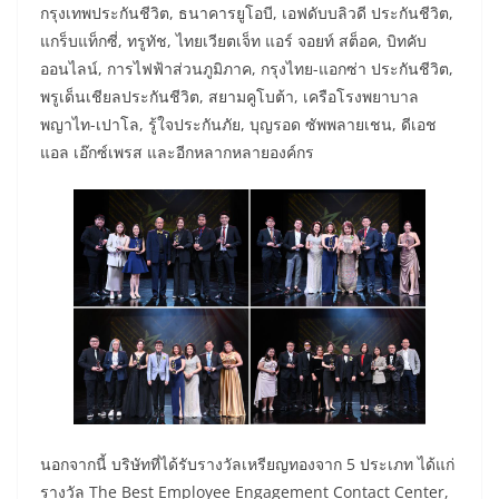
กรุงเทพประกันชีวิต, ธนาคารยูโอบี, เอฟดับบลิวดี ประกันชีวิต,
แกร็บแท็กซี่, ทรูทัช, ไทยเวียตเจ็ท แอร์ จอยท์ สต็อค, บิทคับ
ออนไลน์, การไฟฟ้าส่วนภูมิภาค, กรุงไทย-แอกซ่า ประกันชีวิต,
พรูเด็นเชียลประกันชีวิต, สยามคูโบต้า, เครือโรงพยาบาล
พญาไท-เปาโล, รู้ใจประกันภัย, บุญรอด ซัพพลายเชน, ดีเอช
แอล เอ๊กซ์เพรส และอีกหลากหลายองค์กร
นอกจากนี้ บริษัทที่ได้รับรางวัลเหรียญทองจาก 5 ประเภท ได้แก่
รางวัล The Best Employee Engagement Contact Center,