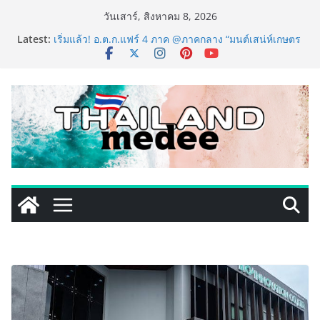
Skip
วันเสาร์, สิงหาคม 8, 2026
to
Latest:
เริ่มแล้ว! อ.ต.ก.แฟร์ 4 ภาค @ภาคกลาง “มนต์เสน่ห์เกษตร
content
ไทย สู่ใจกลางมหานคร” ชวนชิม ช้อป สินค้าเกษตร
คุณภาพจากทั่วไทย วันนี้ – 8 สิงหาคมนี้ ณ ลานคนเมือง
ททท. ประกาศความสำเร็จ Village to the World Season
5 ผนึก 9 พันธมิตร ขับเคลื่อน ESG Tourism สืบสานพระ
ราชปณิธาน สร้างคุณค่าการท่องเที่ยวไทยอย่างยั่งยืน
เหิงลี่ แมนูแฟคเจอริ่ง เทคโนโลยี (ไทยแลนด์) เปิดโรงงาน
แห่งใหม่ในชลบุรี เดินหน้าขยายฐานการผลิตสู่เอเชียตะวัน
ออกเฉียงใต้ เสริมแกร่งยุทธศาสตร์ระดับโลก
LORDNINE จัดศึกคนดังสายเกม ไทย ปะทะ ฟิลิปปินส์ ใน
“Rise of the Tenth Lord” เปิดสงครามกิลด์ข้ามประเทศ
ฉลองเซิร์ฟเวอร์ใหม่ เฮเลนา
PIPPER STANDARD® เปิดตัวแชมพูอาบน้ำ และ โฟมอาบ
แห้งสัตว์เลี้ยง ชูนวัตกรรมพลังธรรมชาติ “Zero-Residue”
เลียขนได้ ปลอดภัย ไร้สารตกค้าง