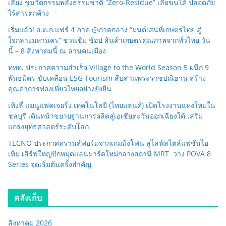
เลี้ยง ชูนวัตกรรมพลังธรรมชาติ “Zero-Residue” เลียขนได้ ปลอดภัย
ไร้สารตกค้าง
เริ่มแล้ว! อ.ต.ก.แฟร์ 4 ภาค @ภาคกลาง “มนต์เสน่ห์เกษตรไทย สู่
ใจกลางมหานคร” ชวนชิม ช้อป สินค้าเกษตรคุณภาพจากทั่วไทย วัน
นี้ – 8 สิงหาคมนี้ ณ ลานคนเมือง
ททท. ประกาศความสำเร็จ Village to the World Season 5 ผนึก 9
พันธมิตร ขับเคลื่อน ESG Tourism สืบสานพระราชปณิธาน สร้าง
คุณค่าการท่องเที่ยวไทยอย่างยั่งยืน
เหิงลี่ แมนูแฟคเจอริ่ง เทคโนโลยี (ไทยแลนด์) เปิดโรงงานแห่งใหม่ใน
ชลบุรี เดินหน้าขยายฐานการผลิตสู่เอเชียตะวันออกเฉียงใต้ เสริม
แกร่งยุทธศาสตร์ระดับโลก
TECNO ประกาศทรานส์ฟอร์มจากเกมมิ่งโฟน สู่ไลฟ์สไตล์แฟชั่นไอ
เท็ม เสิร์ฟใหญ่ปักหมุดแลนมาร์คใหม่กลางสถานี MRT วาง POVA 8
Series จุดเริ่มต้นครั้งสำคัญ
คลังเก็บ
สิงหาคม 2026