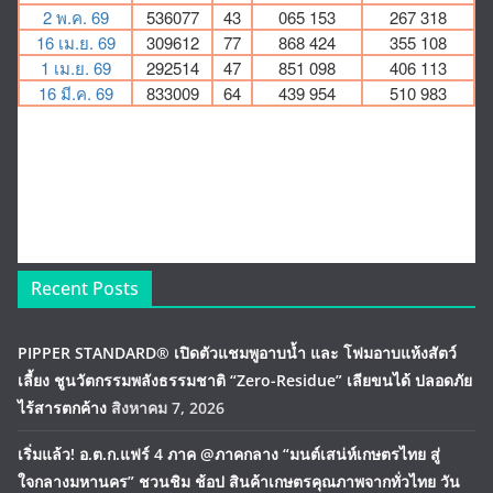
Recent Posts
PIPPER STANDARD® เปิดตัวแชมพูอาบน้ำ และ โฟมอาบแห้งสัตว์
เลี้ยง ชูนวัตกรรมพลังธรรมชาติ “Zero-Residue” เลียขนได้ ปลอดภัย
ไร้สารตกค้าง
สิงหาคม 7, 2026
เริ่มแล้ว! อ.ต.ก.แฟร์ 4 ภาค @ภาคกลาง “มนต์เสน่ห์เกษตรไทย สู่
ใจกลางมหานคร” ชวนชิม ช้อป สินค้าเกษตรคุณภาพจากทั่วไทย วัน