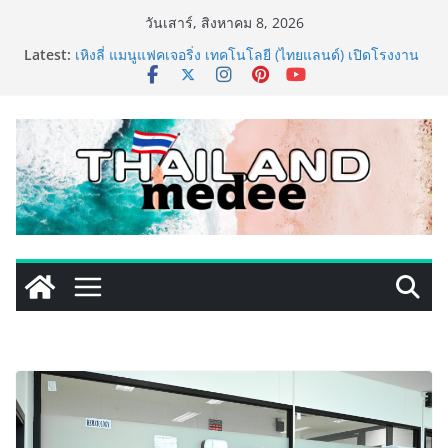
Skip
วันเสาร์, สิงหาคม 8, 2026
to
Latest:
เหิงลี่ แมนูแฟคเจอริ่ง เทคโนโลยี (ไทยแลนด์) เปิดโรงงาน
content
แห่งใหม่ในชลบุรี เดินหน้าขยายฐานการผลิตสู่เอเชียตะวัน
ออกเฉียงใต้ เสริมแกร่งยุทธศาสตร์ระดับโลก
TECNO ประกาศทรานส์ฟอร์มจากเกมมิ่งโฟน สู่ไลฟ์สไตล์
แฟชั่นไอเท็ม เสิร์ฟใหญ่ปักหมุดแลนมาร์คใหม่กลางสถานี
MRT วาง POVA 8 Series จุดเริ่มต้นครั้งสำคัญ
PIPPER STANDARD® เปิดตัวแชมพูอาบน้ำ และ โฟมอาบ
แห้งสัตว์เลี้ยง ชูนวัตกรรมพลังธรรมชาติ “Zero-Residue”
เลียขนได้ ปลอดภัย ไร้สารตกค้าง
เริ่มแล้ว! อ.ต.ก.แฟร์ 4 ภาค @ภาคกลาง “มนต์เสน่ห์เกษตร
ไทย สู่ใจกลางมหานคร” ชวนชิม ช้อป สินค้าเกษตร
คุณภาพจากทั่วไทย วันนี้ – 8 สิงหาคมนี้ ณ ลานคนเมือง
ททท. ประกาศความสำเร็จ Village to the World Season
5 ผนึก 9 พันธมิตร ขับเคลื่อน ESG Tourism สืบสานพระ
ราชปณิธาน สร้างคุณค่าการท่องเที่ยวไทยอย่างยั่งยืน