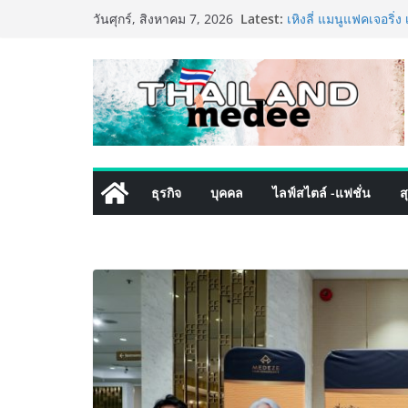
ททท. ประกาศความสำเร
Skip
Latest:
พันธมิตร ขับเคลื่อน
วันศุกร์, สิงหาคม 7, 2026
to
คุณค่าการท่องเที่ยวไทย
เหิงลี่ แมนูแฟคเจอริ
content
ในชลบุรี เดินหน้าขยา
เสริมแกร่งยุทธศาสตร
TECNO ประกาศทรานส์ฟ
เท็ม เสิร์ฟใหญ่ปักห
8 Series จุดเริ่มต้นคร
PIPPER STANDARD® เ
เลี้ยง ชูนวัตกรรมพลั
ธุรกิจ
บุคคล
ไลฟ์สไตล์ -แฟชั่น
ส
ปลอดภัย ไร้สารตกค้า
เริ่มแล้ว! อ.ต.ก.แฟร
ใจกลางมหานคร” ชวนช
ไทย วันนี้ – 8 สิงหาค