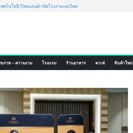
็จ Village to the World Season 5 ผนึก 9
 ESG Tourism สืบสานพระราชปณิธาน สร้าง
อย่างยั่งยืน
่ง เทคโนโลยี (ไทยแลนด์) เปิดโรงงานแห่งใหม่
ยฐานการผลิตสู่เอเชียตะวันออกเฉียงใต้
์ระดับโลก
อร์มจากเกมมิ่งโฟน สู่ไลฟ์สไตล์แฟชั่นไอ
มุดแลนมาร์คใหม่กลางสถานี MRT วาง POVA
ั้งสำคัญ
ปิดตัวแชมพูอาบน้ำ และ โฟมอาบแห้งสัตว์
งธรรมชาติ “Zero-Residue” เลียขนได้
ุขภาพ – ความงาม
โรงแรม
ร้านอาหาร
คาเฟ่
สินค้าใหม่
ง
์ 4 ภาค @ภาคกลาง “มนต์เสน่ห์เกษตรไทย สู่
ิม ช้อป สินค้าเกษตรคุณภาพจากทั่ว
มนี้ ณ ลานคนเมือง