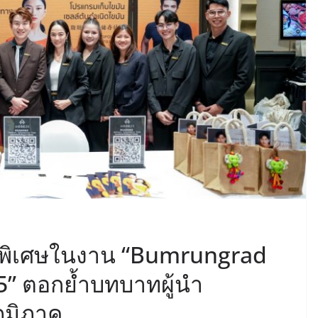
พิเศษในงาน “Bumrungrad
5” ตอกย้ำบทบาทผู้นำ
ูมิภาค