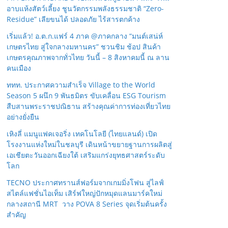
อาบแห้งสัตว์เลี้ยง ชูนวัตกรรมพลังธรรมชาติ “Zero-
Residue” เลียขนได้ ปลอดภัย ไร้สารตกค้าง
เริ่มแล้ว! อ.ต.ก.แฟร์ 4 ภาค @ภาคกลาง “มนต์เสน่ห์
เกษตรไทย สู่ใจกลางมหานคร” ชวนชิม ช้อป สินค้า
เกษตรคุณภาพจากทั่วไทย วันนี้ – 8 สิงหาคมนี้ ณ ลาน
คนเมือง
ททท. ประกาศความสำเร็จ Village to the World
Season 5 ผนึก 9 พันธมิตร ขับเคลื่อน ESG Tourism
สืบสานพระราชปณิธาน สร้างคุณค่าการท่องเที่ยวไทย
อย่างยั่งยืน
เหิงลี่ แมนูแฟคเจอริ่ง เทคโนโลยี (ไทยแลนด์) เปิด
โรงงานแห่งใหม่ในชลบุรี เดินหน้าขยายฐานการผลิตสู่
เอเชียตะวันออกเฉียงใต้ เสริมแกร่งยุทธศาสตร์ระดับ
โลก
TECNO ประกาศทรานส์ฟอร์มจากเกมมิ่งโฟน สู่ไลฟ์
สไตล์แฟชั่นไอเท็ม เสิร์ฟใหญ่ปักหมุดแลนมาร์คใหม่
กลางสถานี MRT วาง POVA 8 Series จุดเริ่มต้นครั้ง
สำคัญ