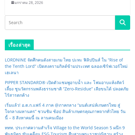
มกราคม 28, 2026
เรื่องล่าสุด
LORDNINE จัดศึกคนดังสายเกม ไทย ปะทะ ฟิลิปปินส์ ใน “Rise of
the Tenth Lord” เปิดสงครามกิลด์ข้ามประเทศ ฉลองเซิร์ฟเวอร์ใหม่
เฮเลนา
PIPPER STANDARD® เปิดตัวแชมพูอาบน้ำ และ โฟมอาบแห้งสัตว์
เลี้ยง ชูนวัตกรรมพลังธรรมชาติ “Zero-Residue” เลียขนได้ ปลอดภัย
ไร้สารตกค้าง
เริ่มแล้ว! อ.ต.ก.แฟร์ 4 ภาค @ภาคกลาง “มนต์เสน่ห์เกษตรไทย สู่
ใจกลางมหานคร” ชวนชิม ช้อป สินค้าเกษตรคุณภาพจากทั่วไทย วัน
นี้ – 8 สิงหาคมนี้ ณ ลานคนเมือง
ททท. ประกาศความสำเร็จ Village to the World Season 5 ผนึก 9
พันธมิตร ขับเคลื่อน ESG Tourism สืบสานพระราชปณิธาน สร้าง