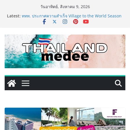
Skip
วันอาทิตย์, สิงหาคม 9, 2026
to
Latest:
ททท. ประกาศความสำเร็จ Village to the World Season
content
5 ผนึก 9 พันธมิตร ขับเคลื่อน ESG Tourism สืบสานพระ
ราชปณิธาน สร้างคุณค่าการท่องเที่ยวไทยอย่างยั่งยืน
เหิงลี่ แมนูแฟคเจอริ่ง เทคโนโลยี (ไทยแลนด์) เปิดโรงงาน
แห่งใหม่ในชลบุรี เดินหน้าขยายฐานการผลิตสู่เอเชียตะวัน
ออกเฉียงใต้ เสริมแกร่งยุทธศาสตร์ระดับโลก
LORDNINE จัดศึกคนดังสายเกม ไทย ปะทะ ฟิลิปปินส์ ใน
“Rise of the Tenth Lord” เปิดสงครามกิลด์ข้ามประเทศ
ฉลองเซิร์ฟเวอร์ใหม่ เฮเลนา
PIPPER STANDARD® เปิดตัวแชมพูอาบน้ำ และ โฟมอาบ
แห้งสัตว์เลี้ยง ชูนวัตกรรมพลังธรรมชาติ “Zero-Residue”
เลียขนได้ ปลอดภัย ไร้สารตกค้าง
เริ่มแล้ว! อ.ต.ก.แฟร์ 4 ภาค @ภาคกลาง “มนต์เสน่ห์เกษตร
ไทย สู่ใจกลางมหานคร” ชวนชิม ช้อป สินค้าเกษตร
คุณภาพจากทั่วไทย วันนี้ – 8 สิงหาคมนี้ ณ ลานคนเมือง