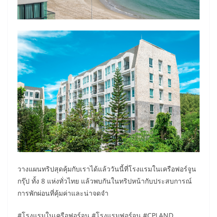
วางแผนทริปสุดคุ้มกับเราได้แล้ววันนี้ที่โรงแรมในเครือฟอร์จูน
กรุ๊ป ทั้ง 8 แห่งทั่วไทย แล้วพบกันในทริปหน้ากับประสบการณ์
การพักผ่อนที่คุ้มค่าและน่าจดจำ
#โรงแรมในเครือฟอร์จูน #โรงแรมฟอร์จูน #CPLAND