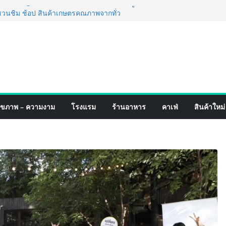
ฟร์ 4 ภาค @ภาคกลาง “มนต์เสน่ห์เกษตรไทย สู่
นชิม ช้อป สินค้าเกษตรคุณภาพจากทั่ว
หาคมนี้ ณ ลานคนเมือง
ำเร็จ Village to the World Season 5 ผนึก 9
่อน ESG Tourism สืบสานพระราชปณิธาน สร้าง
ไทยอย่างยั่งยืน
ริ่ง เทคโนโลยี (ไทยแลนด์) เปิดโรงงานแห่งใหม่
ขยายฐานการผลิตสู่เอเชียตะวันออกเฉียงใต้
ตร์ระดับโลก
ดังสายเกม ไทย ปะทะ ฟิลิปปินส์ ใน “Rise of
ุขภาพ – ความงาม
โรงแรม
ร้านอาหาร
คาเฟ่
สินค้าใหม่
ปิดสงครามกิลด์ข้ามประเทศ ฉลองเซิร์ฟเวอร์
 เปิดตัวแชมพูอาบน้ำ และ โฟมอาบแห้งสัตว์
พลังธรรมชาติ “Zero-Residue” เลียขนได้
ค้าง