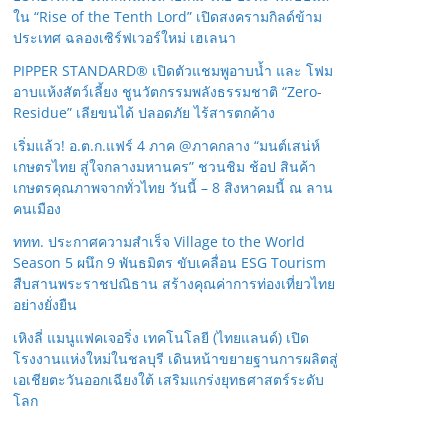
ใน “Rise of the Tenth Lord” เปิดสงครามกิลด์ข้าม
ประเทศ ฉลองเซิร์ฟเวอร์ใหม่ เฮเลนา
PIPPER STANDARD® เปิดตัวแชมพูอาบน้ำ และ โฟม
อาบแห้งสัตว์เลี้ยง ชูนวัตกรรมพลังธรรมชาติ “Zero-
Residue” เลียขนได้ ปลอดภัย ไร้สารตกค้าง
เริ่มแล้ว! อ.ต.ก.แฟร์ 4 ภาค @ภาคกลาง “มนต์เสน่ห์
เกษตรไทย สู่ใจกลางมหานคร” ชวนชิม ช้อป สินค้า
เกษตรคุณภาพจากทั่วไทย วันนี้ – 8 สิงหาคมนี้ ณ ลาน
คนเมือง
ททท. ประกาศความสำเร็จ Village to the World
Season 5 ผนึก 9 พันธมิตร ขับเคลื่อน ESG Tourism
สืบสานพระราชปณิธาน สร้างคุณค่าการท่องเที่ยวไทย
อย่างยั่งยืน
เหิงลี่ แมนูแฟคเจอริ่ง เทคโนโลยี (ไทยแลนด์) เปิด
โรงงานแห่งใหม่ในชลบุรี เดินหน้าขยายฐานการผลิตสู่
เอเชียตะวันออกเฉียงใต้ เสริมแกร่งยุทธศาสตร์ระดับ
โลก