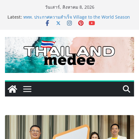
Skip
วันเสาร์, สิงหาคม 8, 2026
to
Latest:
ททท. ประกาศความสำเร็จ Village to the World Season
content
5 ผนึก 9 พันธมิตร ขับเคลื่อน ESG Tourism สืบสานพระ
ราชปณิธาน สร้างคุณค่าการท่องเที่ยวไทยอย่างยั่งยืน
เหิงลี่ แมนูแฟคเจอริ่ง เทคโนโลยี (ไทยแลนด์) เปิดโรงงาน
แห่งใหม่ในชลบุรี เดินหน้าขยายฐานการผลิตสู่เอเชียตะวัน
ออกเฉียงใต้ เสริมแกร่งยุทธศาสตร์ระดับโลก
TECNO ประกาศทรานส์ฟอร์มจากเกมมิ่งโฟน สู่ไลฟ์สไตล์
แฟชั่นไอเท็ม เสิร์ฟใหญ่ปักหมุดแลนมาร์คใหม่กลางสถานี
MRT วาง POVA 8 Series จุดเริ่มต้นครั้งสำคัญ
PIPPER STANDARD® เปิดตัวแชมพูอาบน้ำ และ โฟมอาบ
แห้งสัตว์เลี้ยง ชูนวัตกรรมพลังธรรมชาติ “Zero-Residue”
เลียขนได้ ปลอดภัย ไร้สารตกค้าง
เริ่มแล้ว! อ.ต.ก.แฟร์ 4 ภาค @ภาคกลาง “มนต์เสน่ห์เกษตร
ไทย สู่ใจกลางมหานคร” ชวนชิม ช้อป สินค้าเกษตร
คุณภาพจากทั่วไทย วันนี้ – 8 สิงหาคมนี้ ณ ลานคนเมือง