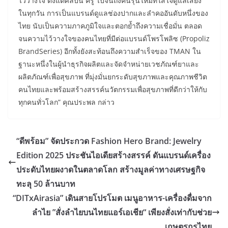
ไว้วางใจ ตั้งแต่ศิลปิน ครู ไปจนถึงคนรุ่นใหม่ที่ใส่ใจดูแลเสียง
ในทุกวัน การเป็นแบรนด์ดูแลช่องปากและลำคออันดับหนึ่งของ
ไทย นับเป็นความภาคภูมิใจและตอกย้ำถึงความเชื่อมั่น ตลอด
จนความไว้วางใจของคนไทยที่มีต่อแบรนด์โพรโพลิซ (Propoliz
BrandSeries) อีกทั้งยังสะท้อนถึงความสำเร็จของ TMAN ใน
ฐานะหนึ่งในผู้นำธุรกิจผลิตและจัดจำหน่ายเวชภัณฑ์ยาและ
ผลิตภัณฑ์เพื่อสุขภาพ ที่มุ่งมั่นยกระดับสุขภาพและคุณภาพชีวิต
คนไทยและพร้อมสร้างสรรค์นวัตกรรมเพื่อสุขภาพที่ดีกว่าให้กับ
ทุกคนทั่วโลก” คุณประพล กล่าว
“ดีพร้อม” จัดประกวด Fashion Hero Brand: Jewelry
Edition 2025 ประชันไอเดียสร้างสรรค์ ดันแบรนด์เครื่อง
ประดับไทยผงาดในตลาดโลก สร้างมูลค่าทางเศรษฐกิจ
ทะลุ 50 ล้านบาท
“DITxAirasia” เดินสายโปรโมต เมนูอาหาร-เครื่องดื่มจาก
ลำไย ”สั่งลำไยบนไทยแอร์เอเชีย“ เพียงสั่งเท่ากับช่วย
เกษตรกรไทย