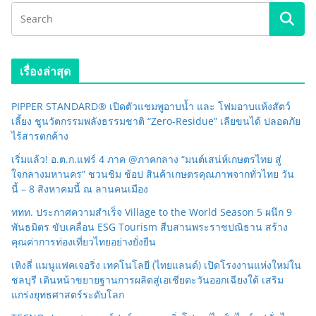
เรื่องล่าสุด
PIPPER STANDARD® เปิดตัวแชมพูอาบน้ำ และ โฟมอาบแห้งสัตว์
เลี้ยง ชูนวัตกรรมพลังธรรมชาติ “Zero-Residue” เลียขนได้ ปลอดภัย
ไร้สารตกค้าง
เริ่มแล้ว! อ.ต.ก.แฟร์ 4 ภาค @ภาคกลาง “มนต์เสน่ห์เกษตรไทย สู่
ใจกลางมหานคร” ชวนชิม ช้อป สินค้าเกษตรคุณภาพจากทั่วไทย วัน
นี้ – 8 สิงหาคมนี้ ณ ลานคนเมือง
ททท. ประกาศความสำเร็จ Village to the World Season 5 ผนึก 9
พันธมิตร ขับเคลื่อน ESG Tourism สืบสานพระราชปณิธาน สร้าง
คุณค่าการท่องเที่ยวไทยอย่างยั่งยืน
เหิงลี่ แมนูแฟคเจอริ่ง เทคโนโลยี (ไทยแลนด์) เปิดโรงงานแห่งใหม่ใน
ชลบุรี เดินหน้าขยายฐานการผลิตสู่เอเชียตะวันออกเฉียงใต้ เสริม
แกร่งยุทธศาสตร์ระดับโลก