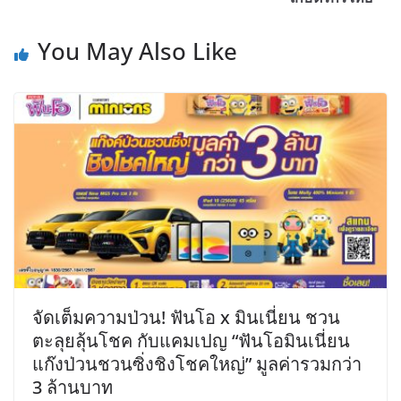
You May Also Like
จัดเต็มความป่วน! ฟันโอ x มินเนี่ยน ชวน
ตะลุยลุ้นโชค กับแคมเปญ “ฟันโอมินเนี่ยน
แก๊งป่วนชวนซิ่งชิงโชคใหญ่” มูลค่ารวมกว่า
3 ล้านบาท