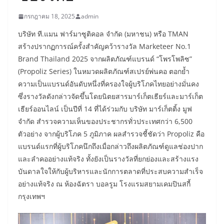
กรกฎาคม 18, 2025
admin
บริษัท ที.แมน ฟาร์มาซูติคอล จำกัด (มหาชน) หรือ TMAN
สร้างปรากฏการณ์ครั้งสำคัญคว้ารางวัล Marketeer No.1
Brand Thailand 2025 จากผลิตภัณฑ์แบรนด์ “โพรโพลิซ”
(Propoliz Series) ในหมวดผลิตภัณฑ์สเปรย์พ่นคอ ตอกย้ำ
ความเป็นแบรนด์อันดับหนึ่งที่ครองใจผู้บริโภคไทยอย่างมั่นคง
ซึ่งรางวัลดังกล่าวจัดขึ้นโดยนิตยสารมาร์เก็ตเธียร์และมาร์เก็ต
เธียร์ออนไลน์ เป็นปีที่ 14 ที่ได้ร่วมกับ บริษัท มาร์เก็ตติ้ง มูฟ
จำกัด สำรวจความเห็นของประชากรทั่วประเทศกว่า 6,500
ตัวอย่าง จากผู้บริโภค 5 ภูมิภาค ผลสำรวจชี้ชัดว่า Propoliz คือ
แบรนด์แรกที่ผู้บริโภคนึกถึงเมื่อกล่าวถึงผลิตภัณฑ์ดูแลช่องปาก
และลำคออย่างแท้จริง ทั้งยังเป็นรางวัลที่ยกย่องและสร้างแรง
บันดาลใจให้กับผู้บริหารและนักการตลาดที่ประสบความสำเร็จ
อย่างแท้จริง ณ ห้องฉัตรา บอลรูม โรงแรมสยามเคมปินสกี้
กรุงเทพฯ