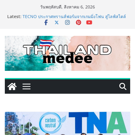
Skip
วันพฤหัสบดี, สิงหาคม 6, 2026
to
เหิงลี่ แมนูแฟคเจอริ่ง เทคโนโลยี (ไทยแลนด์) เปิดโรงงาน
Latest:
content
แห่งใหม่ในชลบุรี เดินหน้าขยายฐานการผลิตสู่เอเชียตะวัน
ออกเฉียงใต้ เสริมแกร่งยุทธศาสตร์ระดับโลก
TECNO ประกาศทรานส์ฟอร์มจากเกมมิ่งโฟน สู่ไลฟ์สไตล์
แฟชั่นไอเท็ม เสิร์ฟใหญ่ปักหมุดแลนมาร์คใหม่กลางสถานี
MRT วาง POVA 8 Series จุดเริ่มต้นครั้งสำคัญ
ครั้งแรกของอุตสาหกรรมสีไทย นิปปอนเพนต์ผนึก 6 พันธ
มิตรโมเดิร์นเทรดชั้นนำ นำร่องเปิดตัว “NIPPON PAINT
WORRY FREE” โปรแกรมดูแลคุณภาพฟิล์มสีหลังการขาย
ยกระดับความมั่นใจลูกค้าด้วยผลิตภัณฑ์คุณภาพและ
บริการหลังการขายที่ครบวงจร
434 วันแห่งการรอคอย มูลนิธิ “เพจอีจัน” ส่งมอบ โรงเรียน
เด็กพิเศษทองผาภูมิ ให้กระทรวงศึกษาธิการ ส่งต่อโอกาส
ทางการศึกษาให้เด็กพิเศษกว่า 100 คน ใช้เวลา 434 วัน
เปลี่ยนพื้นที่ว่างเปล่าให้กลายเป็นโรงเรียนแห่งความหวัง
ททท. ประกาศความสำเร็จ Village to the World Season
5 ผนึก 9 พันธมิตร ขับเคลื่อน ESG Tourism สืบสานพระ
ราชปณิธาน สร้างคุณค่าการท่องเที่ยวไทยอย่างยั่งยืน