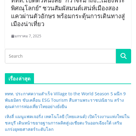
ททท. เปิดตัวหนังสือ “กว่าจะมาถึง…เมืองพระ
พิศณุโลกย์” ชวนสัมผัสมนต์เสน่ห์เมืองสอง
แควผ่านตัวอักษร พร้อมกระตุ้นการเดินทางสู่
เมืองน่าเที่ยว
มกราคม 7, 2025
เรื่องล่าสุด
ททท. ประกาศความสำเร็จ Village to the World Season 5 ผนึก 9
พันธมิตร ขับเคลื่อน ESG Tourism สืบสานพระราชปณิธาน สร้าง
คุณค่าการท่องเที่ยวไทยอย่างยั่งยืน
เหิงลี่ แมนูแฟคเจอริ่ง เทคโนโลยี (ไทยแลนด์) เปิดโรงงานแห่งใหม่ใน
ชลบุรี เดินหน้าขยายฐานการผลิตสู่เอเชียตะวันออกเฉียงใต้ เสริม
แกร่งยุทธศาสตร์ระดับโลก