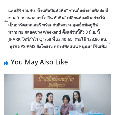
แสนสิริ ร่วมกับ “บ้านศิลปินหัวหิน” ชวนดื่มด่ำงานศิลปะ ที่
งาน “กาบานาส อาร์ต อิน หัวหิน” เปลี่ยนห้องตัวอย่างให้
เป็นอาร์ตแกลเลอรี พร้อมกับกิจกรรมสุดเอ็กซ์คลูซีฟ
มากมาย ตลอดช่วง Weekend ตั้งแต่วันนี้ถึง 3 มิ.ย. นี้
JPARK โชว์กำไร Q1/68 ที่ 23.40 ลบ. รายได้ 133.86 ลบ.
ธุรกิจ PS-PMS ยังโตแรง ทราฟฟิคแน่น หนุนมาร์จิ้นเพิ่ม
You May Also Like