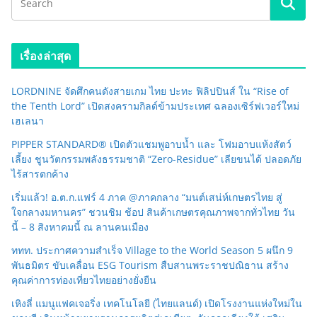
เรื่องล่าสุด
LORDNINE จัดศึกคนดังสายเกม ไทย ปะทะ ฟิลิปปินส์ ใน “Rise of
the Tenth Lord” เปิดสงครามกิลด์ข้ามประเทศ ฉลองเซิร์ฟเวอร์ใหม่
เฮเลนา
PIPPER STANDARD® เปิดตัวแชมพูอาบน้ำ และ โฟมอาบแห้งสัตว์
เลี้ยง ชูนวัตกรรมพลังธรรมชาติ “Zero-Residue” เลียขนได้ ปลอดภัย
ไร้สารตกค้าง
เริ่มแล้ว! อ.ต.ก.แฟร์ 4 ภาค @ภาคกลาง “มนต์เสน่ห์เกษตรไทย สู่
ใจกลางมหานคร” ชวนชิม ช้อป สินค้าเกษตรคุณภาพจากทั่วไทย วัน
นี้ – 8 สิงหาคมนี้ ณ ลานคนเมือง
ททท. ประกาศความสำเร็จ Village to the World Season 5 ผนึก 9
พันธมิตร ขับเคลื่อน ESG Tourism สืบสานพระราชปณิธาน สร้าง
คุณค่าการท่องเที่ยวไทยอย่างยั่งยืน
เหิงลี่ แมนูแฟคเจอริ่ง เทคโนโลยี (ไทยแลนด์) เปิดโรงงานแห่งใหม่ใน