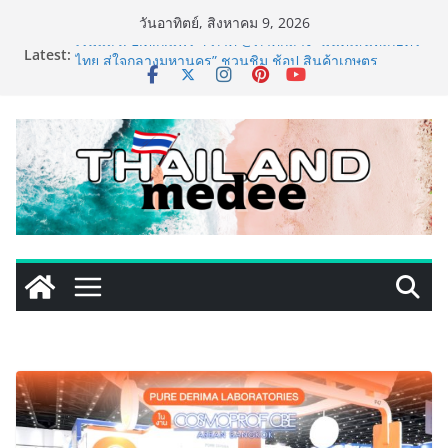
Skip
วันอาทิตย์, สิงหาคม 9, 2026
to
Latest:
เริ่มแล้ว! อ.ต.ก.แฟร์ 4 ภาค @ภาคกลาง “มนต์เสน่ห์เกษตร
content
ไทย สู่ใจกลางมหานคร” ชวนชิม ช้อป สินค้าเกษตร
คุณภาพจากทั่วไทย วันนี้ – 8 สิงหาคมนี้ ณ ลานคนเมือง
ททท. ประกาศความสำเร็จ Village to the World Season
5 ผนึก 9 พันธมิตร ขับเคลื่อน ESG Tourism สืบสานพระ
ราชปณิธาน สร้างคุณค่าการท่องเที่ยวไทยอย่างยั่งยืน
เหิงลี่ แมนูแฟคเจอริ่ง เทคโนโลยี (ไทยแลนด์) เปิดโรงงาน
แห่งใหม่ในชลบุรี เดินหน้าขยายฐานการผลิตสู่เอเชียตะวัน
ออกเฉียงใต้ เสริมแกร่งยุทธศาสตร์ระดับโลก
LORDNINE จัดศึกคนดังสายเกม ไทย ปะทะ ฟิลิปปินส์ ใน
“Rise of the Tenth Lord” เปิดสงครามกิลด์ข้ามประเทศ
ฉลองเซิร์ฟเวอร์ใหม่ เฮเลนา
PIPPER STANDARD® เปิดตัวแชมพูอาบน้ำ และ โฟมอาบ
แห้งสัตว์เลี้ยง ชูนวัตกรรมพลังธรรมชาติ “Zero-Residue”
เลียขนได้ ปลอดภัย ไร้สารตกค้าง