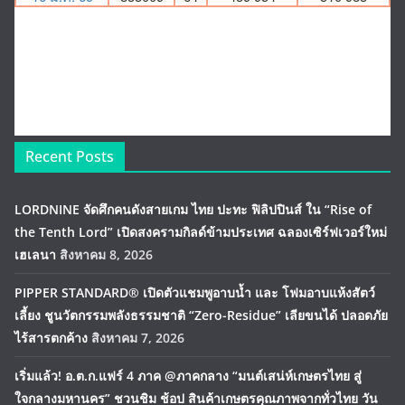
Recent Posts
LORDNINE จัดศึกคนดังสายเกม ไทย ปะทะ ฟิลิปปินส์ ใน “Rise of
the Tenth Lord” เปิดสงครามกิลด์ข้ามประเทศ ฉลองเซิร์ฟเวอร์ใหม่
เฮเลนา
สิงหาคม 8, 2026
PIPPER STANDARD® เปิดตัวแชมพูอาบน้ำ และ โฟมอาบแห้งสัตว์
เลี้ยง ชูนวัตกรรมพลังธรรมชาติ “Zero-Residue” เลียขนได้ ปลอดภัย
ไร้สารตกค้าง
สิงหาคม 7, 2026
เริ่มแล้ว! อ.ต.ก.แฟร์ 4 ภาค @ภาคกลาง “มนต์เสน่ห์เกษตรไทย สู่
ใจกลางมหานคร” ชวนชิม ช้อป สินค้าเกษตรคุณภาพจากทั่วไทย วัน