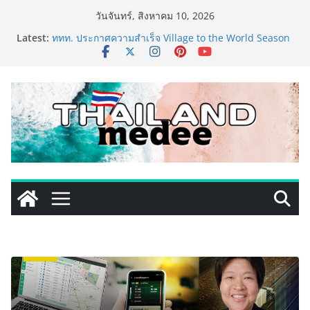
Skip
วันจันทร์, สิงหาคม 10, 2026
to
เริ่มแล้ว! อ.ต.ก.แฟร์ 4 ภาค @ภาคกลาง “มนต์เสน่ห์เกษตร
Latest:
ไทย สู่ใจกลางมหานคร” ชวนชิม ช้อป สินค้าเกษตร
content
คุณภาพจากทั่วไทย วันนี้ – 8 สิงหาคมนี้ ณ ลานคนเมือง
ททท. ประกาศความสำเร็จ Village to the World Season
5 ผนึก 9 พันธมิตร ขับเคลื่อน ESG Tourism สืบสานพระ
ราชปณิธาน สร้างคุณค่าการท่องเที่ยวไทยอย่างยั่งยืน
เหิงลี่ แมนูแฟคเจอริ่ง เทคโนโลยี (ไทยแลนด์) เปิดโรงงาน
แห่งใหม่ในชลบุรี เดินหน้าขยายฐานการผลิตสู่เอเชียตะวัน
ออกเฉียงใต้ เสริมแกร่งยุทธศาสตร์ระดับโลก
LORDNINE จัดศึกคนดังสายเกม ไทย ปะทะ ฟิลิปปินส์ ใน
“Rise of the Tenth Lord” เปิดสงครามกิลด์ข้ามประเทศ
ฉลองเซิร์ฟเวอร์ใหม่ เฮเลนา
PIPPER STANDARD® เปิดตัวแชมพูอาบน้ำ และ โฟมอาบ
แห้งสัตว์เลี้ยง ชูนวัตกรรมพลังธรรมชาติ “Zero-Residue”
เลียขนได้ ปลอดภัย ไร้สารตกค้าง