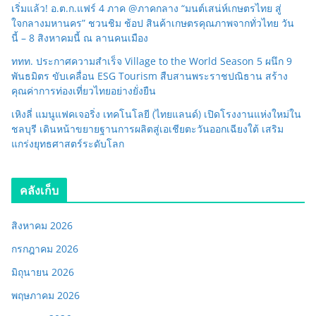
เริ่มแล้ว! อ.ต.ก.แฟร์ 4 ภาค @ภาคกลาง “มนต์เสน่ห์เกษตรไทย สู่
ใจกลางมหานคร” ชวนชิม ช้อป สินค้าเกษตรคุณภาพจากทั่วไทย วัน
นี้ – 8 สิงหาคมนี้ ณ ลานคนเมือง
ททท. ประกาศความสำเร็จ Village to the World Season 5 ผนึก 9
พันธมิตร ขับเคลื่อน ESG Tourism สืบสานพระราชปณิธาน สร้าง
คุณค่าการท่องเที่ยวไทยอย่างยั่งยืน
เหิงลี่ แมนูแฟคเจอริ่ง เทคโนโลยี (ไทยแลนด์) เปิดโรงงานแห่งใหม่ใน
ชลบุรี เดินหน้าขยายฐานการผลิตสู่เอเชียตะวันออกเฉียงใต้ เสริม
แกร่งยุทธศาสตร์ระดับโลก
คลังเก็บ
สิงหาคม 2026
กรกฎาคม 2026
มิถุนายน 2026
พฤษภาคม 2026