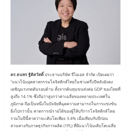
ดร.ธนพร ฐิติสวัสดิ์
ประธานบริษัท จีไอเอส จำกัด เปิดเผยว่า
“แนวโน้มอุตสาหกรรมโลจิสติกส์ไทยในช่วงครึ่งปีหลังยังคง
เผชิญแรงกดดันรอบด้าน ทั้งจากต้นทุนขนส่งต่อ GDP ของไทยที่
สูงถึง 14.1% ซึ่งถือว่าสูงกว่าค่าเฉลี่ยของหลายประเทศใน
ภูมิภาค ถือเป็นหนึ่งในปัจจัยที่ฉุดความสามารถในการแข่งขัน
ยิ่งไปกว่านั้น คาดการณ์รายได้ของผู้ให้บริการโลจิสติกส์โดย
รวมในปีนี้คาดว่าจะเติบโตเพียง 3.4% เมื่อเทียบกับปีก่อน
สวนทางกับภาคธุรกิจการผลิต (1PL) ที่มีแนวโน้มเติบโตเฉลี่ย