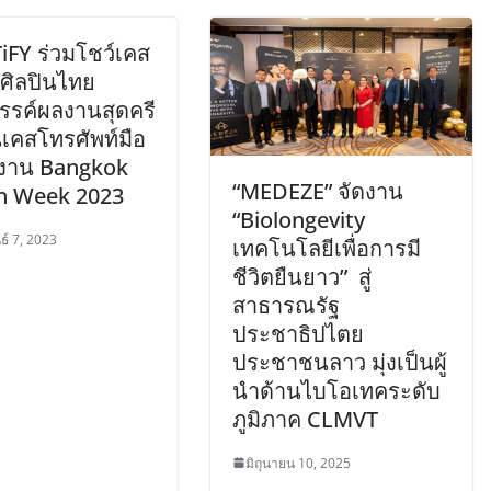
iFY ร่วมโชว์เคส
 ศิลปินไทย
รรค์ผลงานสุดครี
เคสโทรศัพท์มือ
นงาน Bangkok
“MEDEZE” จัดงาน
n Week 2023
“Biolongevity
ธ์ 7, 2023
เทคโนโลยีเพื่อการมี
ชีวิตยืนยาว” สู่
สาธารณรัฐ
ประชาธิปไตย
ประชาชนลาว มุ่งเป็นผู้
นำด้านไบโอเทคระดับ
ภูมิภาค CLMVT
มิถุนายน 10, 2025