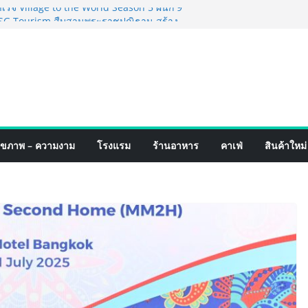
็จ Village to the World Season 5 ผนึก 9
 ESG Tourism สืบสานพระราชปณิธาน สร้าง
อย่างยั่งยืน
่ง เทคโนโลยี (ไทยแลนด์) เปิดโรงงานแห่งใหม่
ยฐานการผลิตสู่เอเชียตะวันออกเฉียงใต้
์ระดับโลก
อร์มจากเกมมิ่งโฟน สู่ไลฟ์สไตล์แฟชั่นไอ
มุดแลนมาร์คใหม่กลางสถานี MRT วาง POVA
ั้งสำคัญ
ปิดตัวแชมพูอาบน้ำ และ โฟมอาบแห้งสัตว์
ุขภาพ – ความงาม
โรงแรม
ร้านอาหาร
คาเฟ่
สินค้าใหม่
งธรรมชาติ “Zero-Residue” เลียขนได้
ง
์ 4 ภาค @ภาคกลาง “มนต์เสน่ห์เกษตรไทย สู่
ิม ช้อป สินค้าเกษตรคุณภาพจากทั่ว
มนี้ ณ ลานคนเมือง