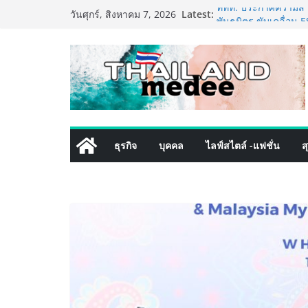
Skip
Latest:
ททท. ประกาศความสำเร
วันศุกร์, สิงหาคม 7, 2026
to
พันธมิตร ขับเคลื่อน
คุณค่าการท่องเที่ยวไทย
content
เหิงลี่ แมนูแฟคเจอริ
ในชลบุรี เดินหน้าขยา
เสริมแกร่งยุทธศาสตร
TECNO ประกาศทรานส์ฟ
เท็ม เสิร์ฟใหญ่ปักห
8 Series จุดเริ่มต้นคร
PIPPER STANDARD® เ
ธุรกิจ
บุคคล
ไลฟ์สไตล์ -แฟชั่น
ส
เลี้ยง ชูนวัตกรรมพลั
ปลอดภัย ไร้สารตกค้า
เริ่มแล้ว! อ.ต.ก.แฟร
ใจกลางมหานคร” ชวนช
ไทย วันนี้ – 8 สิงหาค