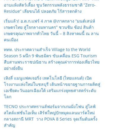
อาบแห้งสัตว์เลี้ยง ชูนวัตกรรมพลังธรรมชาติ “Zero-
Residue” เลียขนได้ ปลอดภัย ไร้สารตกค้าง
เริ่มแล้ว! อ.ต.ก.แฟร์ 4 ภาค @ภาคกลาง “มนต์เสน่ห์
เกษตรไทย สู่ใจกลางมหานคร” ชวนชิม ช้อป สินค้า
เกษตรคุณภาพจากทั่วไทย วันนี้ – 8 สิงหาคมนี้ ณ ลาน
คนเมือง
ททท. ประกาศความสำเร็จ Village to the World
Season 5 ผนึก 9 พันธมิตร ขับเคลื่อน ESG Tourism
สืบสานพระราชปณิธาน สร้างคุณค่าการท่องเที่ยวไทย
อย่างยั่งยืน
เหิงลี่ แมนูแฟคเจอริ่ง เทคโนโลยี (ไทยแลนด์) เปิด
โรงงานแห่งใหม่ในชลบุรี เดินหน้าขยายฐานการผลิตสู่
เอเชียตะวันออกเฉียงใต้ เสริมแกร่งยุทธศาสตร์ระดับ
โลก
TECNO ประกาศทรานส์ฟอร์มจากเกมมิ่งโฟน สู่ไลฟ์
สไตล์แฟชั่นไอเท็ม เสิร์ฟใหญ่ปักหมุดแลนมาร์คใหม่
กลางสถานี MRT วาง POVA 8 Series จุดเริ่มต้นครั้ง
สำคัญ