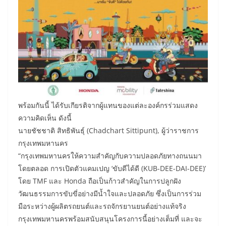
พร้อมกันนี้ ได้รับเกียรติจากผู้แทนของแต่ละองค์กรร่วมแสดง
ความคิดเห็น ดังนี้
นายชัชชาติ สิทธิพันธุ์ (Chadchart Sittipunt), ผู้ว่าราชการ
กรุงเทพมหานคร
“กรุงเทพมหานครให้ความสำคัญกับความปลอดภัยทางถนนมา
โดยตลอด การเปิดตัวแคมเปญ ‘ขับดีได้ดี (KUB-DEE-DAI-DEE)’
โดย TMF และ Honda ถือเป็นก้าวสำคัญในการปลูกฝัง
วัฒนธรรมการขับขี่อย่างมีน้ำใจและปลอดภัย ซึ่งเป็นการร่วม
มือระหว่างผู้ผลิตรถยนต์และรถจักรยานยนต์อย่างแท้จริง
กรุงเทพมหานครพร้อมสนับสนุนโครงการนี้อย่างเต็มที่ และจะ