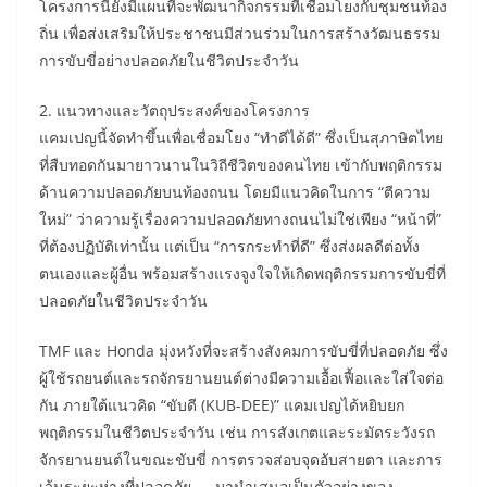
โครงการนี้ยังมีแผนที่จะพัฒนากิจกรรมที่เชื่อมโยงกับชุมชนท้อง
ถิ่น เพื่อส่งเสริมให้ประชาชนมีส่วนร่วมในการสร้างวัฒนธรรม
การขับขี่อย่างปลอดภัยในชีวิตประจำวัน
2. แนวทางและวัตถุประสงค์ของโครงการ
แคมเปญนี้จัดทำขึ้นเพื่อเชื่อมโยง “ทำดีได้ดี” ซึ่งเป็นสุภาษิตไทย
ที่สืบทอดกันมายาวนานในวิถีชีวิตของคนไทย เข้ากับพฤติกรรม
ด้านความปลอดภัยบนท้องถนน โดยมีแนวคิดในการ “ตีความ
ใหม่” ว่าความรู้เรื่องความปลอดภัยทางถนนไม่ใช่เพียง “หน้าที่”
ที่ต้องปฏิบัติเท่านั้น แต่เป็น “การกระทำที่ดี” ซึ่งส่งผลดีต่อทั้ง
ตนเองและผู้อื่น พร้อมสร้างแรงจูงใจให้เกิดพฤติกรรมการขับขี่ที่
ปลอดภัยในชีวิตประจำวัน
TMF และ Honda มุ่งหวังที่จะสร้างสังคมการขับขี่ที่ปลอดภัย ซึ่ง
ผู้ใช้รถยนต์และรถจักรยานยนต์ต่างมีความเอื้อเฟื้อและใส่ใจต่อ
กัน ภายใต้แนวคิด “ขับดี (KUB-DEE)” แคมเปญได้หยิบยก
พฤติกรรมในชีวิตประจำวัน เช่น การสังเกตและระมัดระวังรถ
จักรยานยนต์ในขณะขับขี่ การตรวจสอบจุดอับสายตา และการ
เว้นระยะห่างที่ปลอดภัย — มานำเสนอเป็นตัวอย่างของ