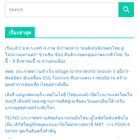
เรื่องล่าสุด
เริ่มแล้ว! อ.ต.ก.แฟร์ 4 ภาค @ภาคกลาง “มนต์เสน่ห์เกษตรไทย สู่
ใจกลางมหานคร” ชวนชิม ช้อป สินค้าเกษตรคุณภาพจากทั่วไทย วัน
นี้ – 8 สิงหาคมนี้ ณ ลานคนเมือง
ททท. ประกาศความสำเร็จ Village to the World Season 5 ผนึก 9
พันธมิตร ขับเคลื่อน ESG Tourism สืบสานพระราชปณิธาน สร้าง
คุณค่าการท่องเที่ยวไทยอย่างยั่งยืน
เหิงลี่ แมนูแฟคเจอริ่ง เทคโนโลยี (ไทยแลนด์) เปิดโรงงานแห่งใหม่ใน
ชลบุรี เดินหน้าขยายฐานการผลิตสู่เอเชียตะวันออกเฉียงใต้ เสริม
แกร่งยุทธศาสตร์ระดับโลก
TECNO ประกาศทรานส์ฟอร์มจากเกมมิ่งโฟน สู่ไลฟ์สไตล์แฟชั่นไอ
เท็ม เสิร์ฟใหญ่ปักหมุดแลนมาร์คใหม่กลางสถานี MRT วาง POVA 8
Series จุดเริ่มต้นครั้งสำคัญ