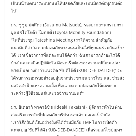
เดินหน้าพัฒนาระบบถนนให้ปลอดภัยและเป็นมิตรต่อทุกคนต่อ
ไป”
มร. ซูซูมุ มัตสึดะ (Susumu Matsuda), รองประธานกรรมการ
มูลนิธิโตโยต้า โมบิลิตี้ (Toyota Mobility Foundation)
“ในที่ประชุม Tateshina Meeting เราให้ความสำคัญกับ
แนวคิดที่ว่า ‘ความปลอดภัยทางถนนเป็นสิ่งที่ทุกคนร่วมกันสร้าง
ได้’ เราเชื่อว่าการที่แต่ละคนได้คิดว่า ‘ฉันสามารถทำอะไรได้
บ้าง’ และลงมือปฏิบัติจริง คือจุดเริ่มต้นของความเปลี่ยนแปลง
หวังเป็นอย่างยิ่งว่าแนวคิด ‘ขับดีได้ดี (KUB-DEE-DAI-DEE)’ จะ
ได้รับการยอมรับอย่างอบอุ่นจากประชาชนชาวไทย และช่วยส่ง
ต่อจิตสำนึกแห่งความเอื้อเฟื้อและความปลอดภัยให้แผ่ขยาย
ระหว่างผู้ใช้รถยนต์และรถจักรยานยนต์”
มร. ฮิเดอากิ ทาคาอิชิ (Hideaki Takaishi), ผู้จัดการทั่วไป ฝ่าย
ส่งเสริมการขับขี่ปลอดภัย บริษัท ฮอนด้า มอเตอร์ จำกัด
“เรารู้สึกยินดีเป็นอย่างยิ่งที่ได้ร่วมมือกับ TMF ในการเปิดตัว
แคมเปญ ‘ขับดีได้ดี (KUB-DEE-DAI-DEE)’ เพื่อร่วมแก้ไขปัญหา