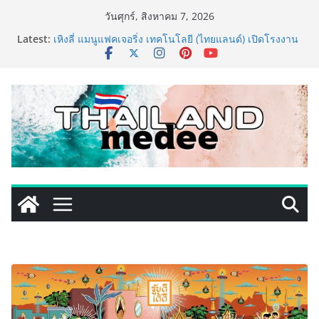
Skip
วันศุกร์, สิงหาคม 7, 2026
to
ททท. ประกาศความสำเร็จ Village to the World Season
Latest:
5 ผนึก 9 พันธมิตร ขับเคลื่อน ESG Tourism สืบสานพระ
content
ราชปณิธาน สร้างคุณค่าการท่องเที่ยวไทยอย่างยั่งยืน
เหิงลี่ แมนูแฟคเจอริ่ง เทคโนโลยี (ไทยแลนด์) เปิดโรงงาน
แห่งใหม่ในชลบุรี เดินหน้าขยายฐานการผลิตสู่เอเชียตะวัน
ออกเฉียงใต้ เสริมแกร่งยุทธศาสตร์ระดับโลก
TECNO ประกาศทรานส์ฟอร์มจากเกมมิ่งโฟน สู่ไลฟ์สไตล์
แฟชั่นไอเท็ม เสิร์ฟใหญ่ปักหมุดแลนมาร์คใหม่กลางสถานี
MRT วาง POVA 8 Series จุดเริ่มต้นครั้งสำคัญ
ครั้งแรกของอุตสาหกรรมสีไทย นิปปอนเพนต์ผนึก 6 พันธ
มิตรโมเดิร์นเทรดชั้นนำ นำร่องเปิดตัว “NIPPON PAINT
WORRY FREE” โปรแกรมดูแลคุณภาพฟิล์มสีหลังการขาย
ยกระดับความมั่นใจลูกค้าด้วยผลิตภัณฑ์คุณภาพและ
บริการหลังการขายที่ครบวงจร
เริ่มแล้ว! อ.ต.ก.แฟร์ 4 ภาค @ภาคกลาง “มนต์เสน่ห์เกษตร
ไทย สู่ใจกลางมหานคร” ชวนชิม ช้อป สินค้าเกษตร
คุณภาพจากทั่วไทย วันนี้ – 8 สิงหาคมนี้ ณ ลานคนเมือง