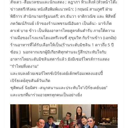
สัจเดว -สื่อมวลชนและนักแสดง ; ลฎาภา ทิวะสิงห์ (หัวหน้าโต๊ะ
ข่าวสตรี/สังคม หนังสือพิมพ์แนวหน้า; ) กฤษณ์ สามภูศรี ฝ่าย
พิธีการ สำนักนายกรัฐมนตรี; ดร.ธันวา จาติกวณิช และ พิสิทธิ์
ภควัฒน์ภิรมย์ เจ้าของร้านเพชรมณีอันดา เป็นต้น:- มาร์เก็ต
คาเฟ่ บาย ข้าว เป็นห้องอาหารไทยสูตรต้นตำรับ ภายใต้ความ
ร่วมมือของโรงแรมไฮแอทรีเจนซี่ สุขุมวิท กับร้านข้าว (เอกมัย)
ร้านอาหารที่ได้รับเลือกให้เป็น(ร้านระดับมิชลิน 1 ดาวถึง 5 ปี
ซ้อน ) นอกจากแขกผู้มีเกียรติทุกท่านจะรู้สึกประทับใจกับ
อาหารไทยระดับมิชลินสตาร์แล้ว ยังมีเซอร์ไพรส์การแสดง
“รำไทยที่งดงาม”
และจบลงด้วยเซอร์ไพรซ์เบิร์ธเดย์เค้กพร้อมเพลงแฮปปี้
เบิร์ธเดย์สุขสันต์วันเกิด
ชุติพนธ์ นิยมิศร -สนุกสนานและประทับใจ”เบิร์ธเดย์บอย”
และแขกที่มาร่วมอวยพรทุกคนเป็นอย่างยิ่ง