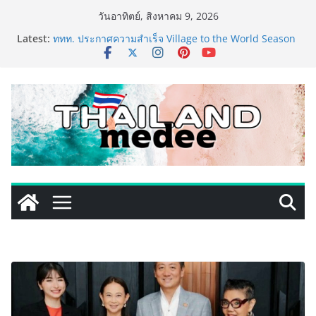
Skip
วันอาทิตย์, สิงหาคม 9, 2026
to
Latest:
เริ่มแล้ว! อ.ต.ก.แฟร์ 4 ภาค @ภาคกลาง “มนต์เสน่ห์เกษตร
content
ไทย สู่ใจกลางมหานคร” ชวนชิม ช้อป สินค้าเกษตร
คุณภาพจากทั่วไทย วันนี้ – 8 สิงหาคมนี้ ณ ลานคนเมือง
ททท. ประกาศความสำเร็จ Village to the World Season
5 ผนึก 9 พันธมิตร ขับเคลื่อน ESG Tourism สืบสานพระ
ราชปณิธาน สร้างคุณค่าการท่องเที่ยวไทยอย่างยั่งยืน
เหิงลี่ แมนูแฟคเจอริ่ง เทคโนโลยี (ไทยแลนด์) เปิดโรงงาน
แห่งใหม่ในชลบุรี เดินหน้าขยายฐานการผลิตสู่เอเชียตะวัน
ออกเฉียงใต้ เสริมแกร่งยุทธศาสตร์ระดับโลก
LORDNINE จัดศึกคนดังสายเกม ไทย ปะทะ ฟิลิปปินส์ ใน
“Rise of the Tenth Lord” เปิดสงครามกิลด์ข้ามประเทศ
ฉลองเซิร์ฟเวอร์ใหม่ เฮเลนา
PIPPER STANDARD® เปิดตัวแชมพูอาบน้ำ และ โฟมอาบ
แห้งสัตว์เลี้ยง ชูนวัตกรรมพลังธรรมชาติ “Zero-Residue”
เลียขนได้ ปลอดภัย ไร้สารตกค้าง