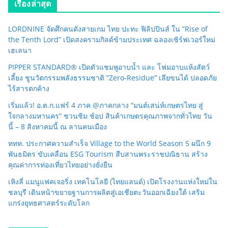
เรื่องล่าสุด
LORDNINE จัดศึกคนดังสายเกม ไทย ปะทะ ฟิลิปปินส์ ใน “Rise of
the Tenth Lord” เปิดสงครามกิลด์ข้ามประเทศ ฉลองเซิร์ฟเวอร์ใหม่
เฮเลนา
PIPPER STANDARD® เปิดตัวแชมพูอาบน้ำ และ โฟมอาบแห้งสัตว์
เลี้ยง ชูนวัตกรรมพลังธรรมชาติ “Zero-Residue” เลียขนได้ ปลอดภัย
ไร้สารตกค้าง
เริ่มแล้ว! อ.ต.ก.แฟร์ 4 ภาค @ภาคกลาง “มนต์เสน่ห์เกษตรไทย สู่
ใจกลางมหานคร” ชวนชิม ช้อป สินค้าเกษตรคุณภาพจากทั่วไทย วัน
นี้ – 8 สิงหาคมนี้ ณ ลานคนเมือง
ททท. ประกาศความสำเร็จ Village to the World Season 5 ผนึก 9
พันธมิตร ขับเคลื่อน ESG Tourism สืบสานพระราชปณิธาน สร้าง
คุณค่าการท่องเที่ยวไทยอย่างยั่งยืน
เหิงลี่ แมนูแฟคเจอริ่ง เทคโนโลยี (ไทยแลนด์) เปิดโรงงานแห่งใหม่ใน
ชลบุรี เดินหน้าขยายฐานการผลิตสู่เอเชียตะวันออกเฉียงใต้ เสริม
แกร่งยุทธศาสตร์ระดับโลก