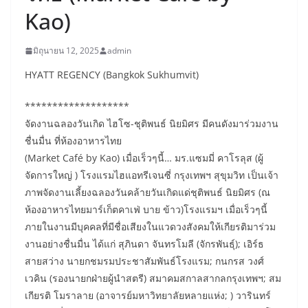
Kao)
มิถุนายน 12, 2025
admin
HYATT REGENCY (Bangkok Sukhumvit)
*******************
จัดงานฉลองวันเกิด ไฮโซ-ชุติพนธ์ นิยมิศร มีคนดังมาร่วมงาน
ชื่นมื่น ที่ห้องอาหารไทย
(Market Café by Kao) เมื่อเร็วๆนี้… มร.แซมมี่ คาโรลุส (ผู้
จัดการใหญ่ ) โรงแรมไฮแอทรีเจนซี่ กรุงเทพฯ สุขุมวิท เป็นเจ้า
ภาพจัดงานเลี้ยงฉลองวันคล้ายวันเกิดแด่ชุติพนธ์ นิยมิศร (ณ
ห้องอาหารไทยมาร์เก็ตคาเฟ่ บาย ข้าว)โรงแรมฯ เมื่อเร็วๆนี้
ภายในงานมีบุคคลที่มีชื่อเสียงในแวดวงสังคมให้เกียรติมาร่วม
งานอย่างชื่นมื่น ได้แก่ สุภินดา จันทรโมลี (จักรพันธุ์); เอิร์ธ
สายสว่าง นายกชมรมประชาสัมพันธ์โรงแรม; กนกรส วงศ์
เวคิน (รองนายกฝ่ายผู้นำสตรี) สมาคมสกาลสากลกรุงเทพฯ; สม
เกียรติ โมราลาย (อาจารย์มหาวิทยาลัยหลายแห่ง; ) วารินทร์