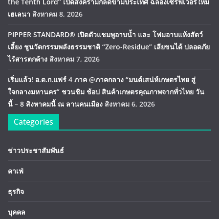
the Tenth Lord” เปิดสงครามกิลด์ข้ามประเทศ ฉลองเซิร์ฟเวอร์ใหม่
เฮเลนา
สิงหาคม 8, 2026
PIPPER STANDARD® เปิดตัวแชมพูอาบน้ำ และ โฟมอาบแห้งสัตว์
เลี้ยง ชูนวัตกรรมพลังธรรมชาติ “Zero-Residue” เลียขนได้ ปลอดภัย
ไร้สารตกค้าง
สิงหาคม 7, 2026
เริ่มแล้ว! อ.ต.ก.แฟร์ 4 ภาค @ภาคกลาง “มนต์เสน่ห์เกษตรไทย สู่
ใจกลางมหานคร” ชวนชิม ช้อป สินค้าเกษตรคุณภาพจากทั่วไทย วัน
นี้ – 8 สิงหาคมนี้ ณ ลานคนเมือง
สิงหาคม 6, 2026
Categories
ข่าวประชาสัมพันธ์
คาเฟ่
ธุรกิจ
บุคคล