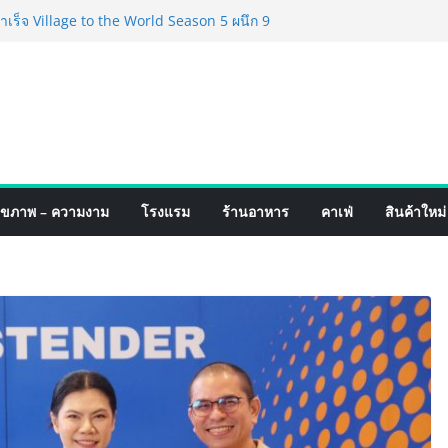
ร็จ Village to the World Season 5 ผนึก 9
น ESG Tourism สืบสานพระราชปณิธาน สร้าง
ยอย่างยั่งยืน
่ง เทคโนโลยี (ไทยแลนด์) เปิดโรงงานแห่งใหม่
ายฐานการผลิตสู่เอเชียตะวันออกเฉียงใต้
ร์ระดับโลก
ฟอร์มจากเกมมิ่งโฟน สู่ไลฟ์สไตล์แฟชั่นไอ
หมุดแลนมาร์คใหม่กลางสถานี MRT วาง POVA
รั้งสำคัญ
เปิดตัวแชมพูอาบน้ำ และ โฟมอาบแห้งสัตว์
ุขภาพ – ความงาม
โรงแรม
ร้านอาหาร
คาเฟ่
สินค้าใหม่
ังธรรมชาติ “Zero-Residue” เลียขนได้
าง
์ 4 ภาค @ภาคกลาง “มนต์เสน่ห์เกษตรไทย สู่
ิม ช้อป สินค้าเกษตรคุณภาพจากทั่ว
คมนี้ ณ ลานคนเมือง