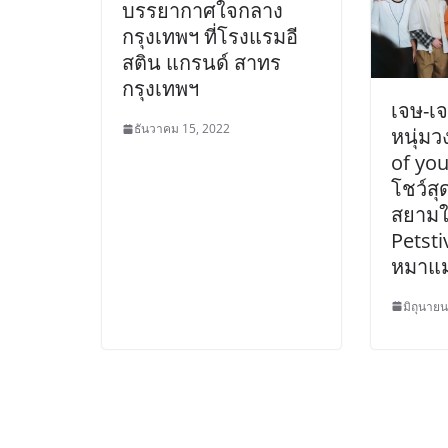
บรรยากาศใจกลาง
กรุงเทพฯ ที่โรงแรมอี
สติน แกรนด์ สาทร
กรุงเทพฯ
เจษ-เจ
ธันวาคม 15, 2022
หนุ่ม
of you
โชว์สุ
สยามใ
Petst
หมาแ
มิถุนาย