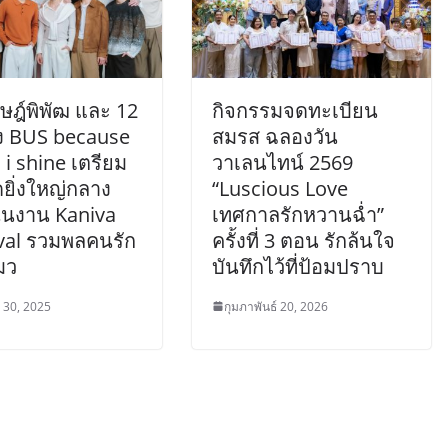
ษฎ์พิพัฒ และ 12
กิจกรรมจดทะเบียน
วง BUS because
สมรส ฉลองวัน
 i shine เตรียม
วาเลนไทน์ 2569
ดยิ่งใหญ่กลาง
“Luscious Love
นงาน Kaniva
เทศกาลรักหวานฉ่ำ”
ival รวมพลคนรัก
ครั้งที่ 3 ตอน รักล้นใจ
มว
บันทึกไว้ที่ป้อมปราบ
น 30, 2025
กุมภาพันธ์ 20, 2026