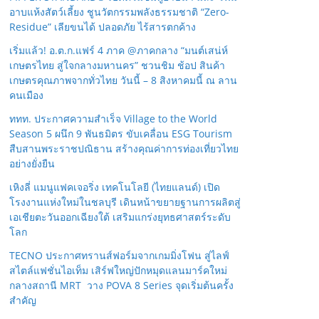
อาบแห้งสัตว์เลี้ยง ชูนวัตกรรมพลังธรรมชาติ “Zero-
Residue” เลียขนได้ ปลอดภัย ไร้สารตกค้าง
เริ่มแล้ว! อ.ต.ก.แฟร์ 4 ภาค @ภาคกลาง “มนต์เสน่ห์
เกษตรไทย สู่ใจกลางมหานคร” ชวนชิม ช้อป สินค้า
เกษตรคุณภาพจากทั่วไทย วันนี้ – 8 สิงหาคมนี้ ณ ลาน
คนเมือง
ททท. ประกาศความสำเร็จ Village to the World
Season 5 ผนึก 9 พันธมิตร ขับเคลื่อน ESG Tourism
สืบสานพระราชปณิธาน สร้างคุณค่าการท่องเที่ยวไทย
อย่างยั่งยืน
เหิงลี่ แมนูแฟคเจอริ่ง เทคโนโลยี (ไทยแลนด์) เปิด
โรงงานแห่งใหม่ในชลบุรี เดินหน้าขยายฐานการผลิตสู่
เอเชียตะวันออกเฉียงใต้ เสริมแกร่งยุทธศาสตร์ระดับ
โลก
TECNO ประกาศทรานส์ฟอร์มจากเกมมิ่งโฟน สู่ไลฟ์
สไตล์แฟชั่นไอเท็ม เสิร์ฟใหญ่ปักหมุดแลนมาร์คใหม่
กลางสถานี MRT วาง POVA 8 Series จุดเริ่มต้นครั้ง
สำคัญ