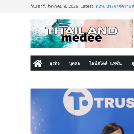
Skip
Latest:
ททท. ประกาศความสำเ
วันเสาร์, สิงหาคม 8, 2026
to
พันธมิตร ขับเคลื่อ
คุณค่าการท่องเที่ยวไท
content
เหิงลี่ แมนูแฟคเจอริ
ในชลบุรี เดินหน้าขย
เสริมแกร่งยุทธศาสต
TECNO ประกาศทรานส์
เท็ม เสิร์ฟใหญ่ปัก
8 Series จุดเริ่มต้นค
PIPPER STANDARD® 
ธุรกิจ
บุคคล
ไลฟ์สไตล์ -แฟชั่น
ส
เลี้ยง ชูนวัตกรรมพล
ปลอดภัย ไร้สารตกค้
เริ่มแล้ว! อ.ต.ก.แฟร
ใจกลางมหานคร” ชวนช
ไทย วันนี้ – 8 สิงหา