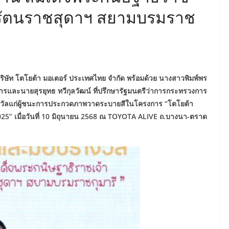
พรัตนราชสุดาฯ สยามบรมราช
ิษัท โตโยต้า มอเตอร์ ประเทศไทย
จำกัด พร้อมด้วย
นางสาวพิมพ์พร
การ
และนายสุรยุทธ ทวีกุลวัฒน์ ที่ปรึกษารัฐมนตรีว่าการกระทรวงการ
งวัลแก่ผู้ชนะการประกวดภาพวาดระบายสีในโครงการ
“โตโยต้า
02
5
”
เมื่อวันที่
10
มิถุนายน 2568 ณ TOYOTA ALIVE ถ.บางนา-ตราด