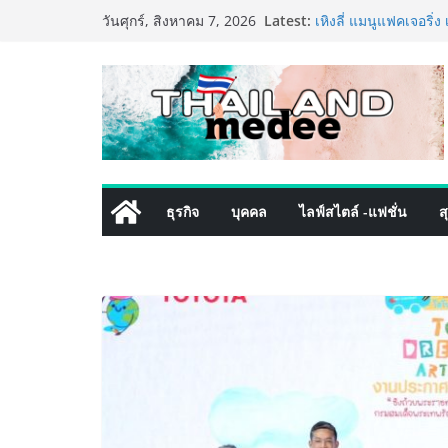
Skip
Latest:
เหิงลี่ แมนูแฟคเจอริ
วันศุกร์, สิงหาคม 7, 2026
to
ในชลบุรี เดินหน้าขยา
เสริมแกร่งยุทธศาสตร
content
TECNO ประกาศทรานส์ฟ
เท็ม เสิร์ฟใหญ่ปักห
8 Series จุดเริ่มต้นคร
PIPPER STANDARD® เ
เลี้ยง ชูนวัตกรรมพลั
ปลอดภัย ไร้สารตกค้า
เริ่มแล้ว! อ.ต.ก.แฟร
ธุรกิจ
บุคคล
ไลฟ์สไตล์ -แฟชั่น
ส
ใจกลางมหานคร” ชวนช
ไทย วันนี้ – 8 สิงหาค
ททท. ประกาศความสำเร
พันธมิตร ขับเคลื่อน
คุณค่าการท่องเที่ยวไทย