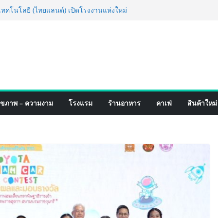
่ง เทคโนโลยี (ไทยแลนด์) เปิดโรงงานแห่งใหม่
ยฐานการผลิตสู่เอเชียตะวันออกเฉียงใต้
์ระดับโลก
อร์มจากเกมมิ่งโฟน สู่ไลฟ์สไตล์แฟชั่นไอ
มุดแลนมาร์คใหม่กลางสถานี MRT วาง POVA
ั้งสำคัญ
ปิดตัวแชมพูอาบน้ำ และ โฟมอาบแห้งสัตว์
งธรรมชาติ “Zero-Residue” เลียขนได้
ง
์ 4 ภาค @ภาคกลาง “มนต์เสน่ห์เกษตรไทย สู่
ุขภาพ – ความงาม
โรงแรม
ร้านอาหาร
คาเฟ่
สินค้าใหม่
ิม ช้อป สินค้าเกษตรคุณภาพจากทั่ว
มนี้ ณ ลานคนเมือง
็จ Village to the World Season 5 ผนึก 9
 ESG Tourism สืบสานพระราชปณิธาน สร้าง
อย่างยั่งยืน