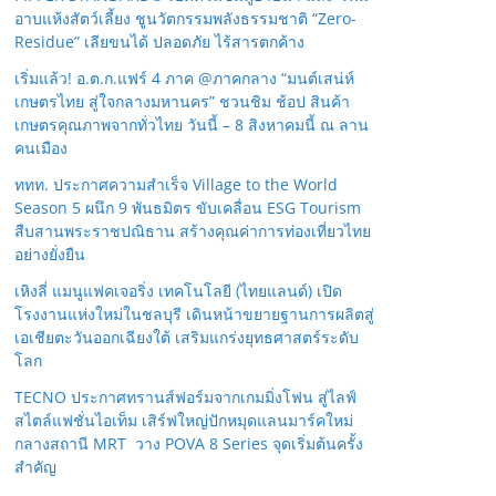
อาบแห้งสัตว์เลี้ยง ชูนวัตกรรมพลังธรรมชาติ “Zero-
Residue” เลียขนได้ ปลอดภัย ไร้สารตกค้าง
เริ่มแล้ว! อ.ต.ก.แฟร์ 4 ภาค @ภาคกลาง “มนต์เสน่ห์
เกษตรไทย สู่ใจกลางมหานคร” ชวนชิม ช้อป สินค้า
เกษตรคุณภาพจากทั่วไทย วันนี้ – 8 สิงหาคมนี้ ณ ลาน
คนเมือง
ททท. ประกาศความสำเร็จ Village to the World
Season 5 ผนึก 9 พันธมิตร ขับเคลื่อน ESG Tourism
สืบสานพระราชปณิธาน สร้างคุณค่าการท่องเที่ยวไทย
อย่างยั่งยืน
เหิงลี่ แมนูแฟคเจอริ่ง เทคโนโลยี (ไทยแลนด์) เปิด
โรงงานแห่งใหม่ในชลบุรี เดินหน้าขยายฐานการผลิตสู่
เอเชียตะวันออกเฉียงใต้ เสริมแกร่งยุทธศาสตร์ระดับ
โลก
TECNO ประกาศทรานส์ฟอร์มจากเกมมิ่งโฟน สู่ไลฟ์
สไตล์แฟชั่นไอเท็ม เสิร์ฟใหญ่ปักหมุดแลนมาร์คใหม่
กลางสถานี MRT วาง POVA 8 Series จุดเริ่มต้นครั้ง
สำคัญ