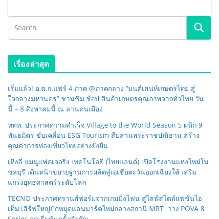
เรื่องล่าสุด
เริ่มแล้ว! อ.ต.ก.แฟร์ 4 ภาค @ภาคกลาง “มนต์เสน่ห์เกษตรไทย สู่
ใจกลางมหานคร” ชวนชิม ช้อป สินค้าเกษตรคุณภาพจากทั่วไทย วัน
นี้ – 8 สิงหาคมนี้ ณ ลานคนเมือง
ททท. ประกาศความสำเร็จ Village to the World Season 5 ผนึก 9
พันธมิตร ขับเคลื่อน ESG Tourism สืบสานพระราชปณิธาน สร้าง
คุณค่าการท่องเที่ยวไทยอย่างยั่งยืน
เหิงลี่ แมนูแฟคเจอริ่ง เทคโนโลยี (ไทยแลนด์) เปิดโรงงานแห่งใหม่ใน
ชลบุรี เดินหน้าขยายฐานการผลิตสู่เอเชียตะวันออกเฉียงใต้ เสริม
แกร่งยุทธศาสตร์ระดับโลก
TECNO ประกาศทรานส์ฟอร์มจากเกมมิ่งโฟน สู่ไลฟ์สไตล์แฟชั่นไอ
เท็ม เสิร์ฟใหญ่ปักหมุดแลนมาร์คใหม่กลางสถานี MRT วาง POVA 8
Series จุดเริ่มต้นครั้งสำคัญ