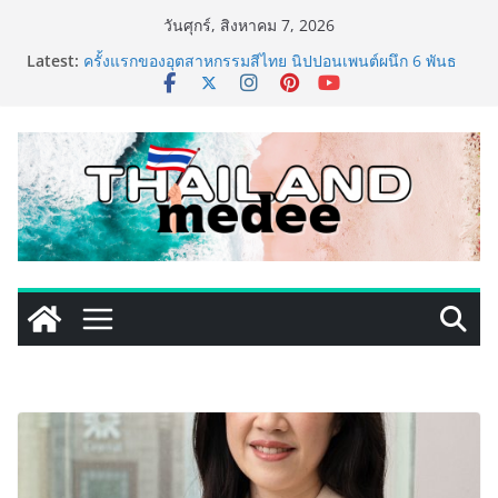
Skip
วันศุกร์, สิงหาคม 7, 2026
to
Latest:
ครั้งแรกของอุตสาหกรรมสีไทย นิปปอนเพนต์ผนึก 6 พันธ
content
มิตรโมเดิร์นเทรดชั้นนำ นำร่องเปิดตัว “NIPPON PAINT
WORRY FREE” โปรแกรมดูแลคุณภาพฟิล์มสีหลังการขาย
ยกระดับความมั่นใจลูกค้าด้วยผลิตภัณฑ์คุณภาพและ
บริการหลังการขายที่ครบวงจร
เริ่มแล้ว! อ.ต.ก.แฟร์ 4 ภาค @ภาคกลาง “มนต์เสน่ห์เกษตร
ไทย สู่ใจกลางมหานคร” ชวนชิม ช้อป สินค้าเกษตร
คุณภาพจากทั่วไทย วันนี้ – 8 สิงหาคมนี้ ณ ลานคนเมือง
ททท. ประกาศความสำเร็จ Village to the World Season
5 ผนึก 9 พันธมิตร ขับเคลื่อน ESG Tourism สืบสานพระ
ราชปณิธาน สร้างคุณค่าการท่องเที่ยวไทยอย่างยั่งยืน
เหิงลี่ แมนูแฟคเจอริ่ง เทคโนโลยี (ไทยแลนด์) เปิดโรงงาน
แห่งใหม่ในชลบุรี เดินหน้าขยายฐานการผลิตสู่เอเชียตะวัน
ออกเฉียงใต้ เสริมแกร่งยุทธศาสตร์ระดับโลก
TECNO ประกาศทรานส์ฟอร์มจากเกมมิ่งโฟน สู่ไลฟ์สไตล์
แฟชั่นไอเท็ม เสิร์ฟใหญ่ปักหมุดแลนมาร์คใหม่กลางสถานี
MRT วาง POVA 8 Series จุดเริ่มต้นครั้งสำคัญ