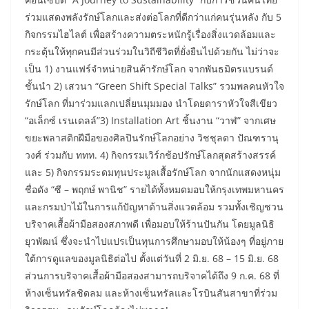
ร่วมแสดงพลังรักษ์โลกและส่งต่อโลกที่ดีกว่าแก่คนรุ่นหลัง กับ 5
กิจกรรมไฮไลต์ เพื่อสร้างความตระหนักรู้เรื่องสิ่งแวดล้อมและ
กระตุ้นให้ทุกคนมีส่วนร่วมในวิถีชีวิตที่ยั่งยืนไปด้วยกัน ไม่ว่าจะ
เป็น 1) งานแฟร์จำหน่ายสินค้ารักษ์โลก จากพันธมิตรแบรนด์
ชั้นนำ 2) เสวนา “Green Shift Special Talks” รวมพลคนหัวใจ
รักษ์โลก ที่มาร่วมแลกเปลี่ยนมุมมอง นำโดยดาราหัวใจสีเขียว
“อเล็กซ์ เรนเดลล์”3) Installation Art ชิ้นงาน “วาฬ” จากเศษ
ขยะพลาสติกฝีมือของศิลปินรักษ์โลกอย่าง วิชชุลดา ปัณฑรานุ
วงศ์ ร่วมกับ ททท. 4) กิจกรรมเวิร์กช้อปรักษ์โลกสุดสร้างสรรค์
และ 5) กิจกรรมระดมทุนประมูลเสื้อรักษ์โลก จากนักแสดงหนุ่ม
ชื่อดัง “ซี – พฤกษ์ พานิช” รายได้ทั้งหมดมอบให้กรุงเทพมหานคร
และกรมป่าไม้ในการแก้ปัญหาด้านสิ่งแวดล้อม รวมทั้งเชิญชวน
บริจาคเสื้อผ้ามือสองสภาพดี เพื่อมอบให้ร้านปันกัน โดยมูลนิธิ
ยุวพัฒน์ ซึ่งจะนำไปแปรเป็นทุนการศึกษามอบให้น้องๆ ที่อยู่ภาย
ใต้การดูแลของมูลนิธิต่อไป ตั้งแต่วันที่ 2 มิ.ย. 68 – 15 มิ.ย. 68
ส่วนการบริจาคเสื้อผ้ามือสองสามารถบริจาคได้ถึง 9 ก.ค. 68 ที่
ห้างเซ็นทรัลชิดลม และห้างเซ็นทรัลและโรบินสันสาขาที่ร่วม