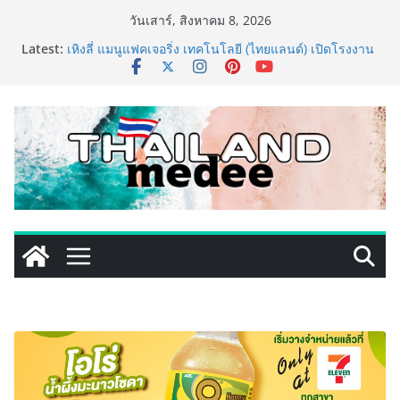
Skip
วันเสาร์, สิงหาคม 8, 2026
to
Latest:
เหิงลี่ แมนูแฟคเจอริ่ง เทคโนโลยี (ไทยแลนด์) เปิดโรงงาน
content
แห่งใหม่ในชลบุรี เดินหน้าขยายฐานการผลิตสู่เอเชียตะวัน
ออกเฉียงใต้ เสริมแกร่งยุทธศาสตร์ระดับโลก
TECNO ประกาศทรานส์ฟอร์มจากเกมมิ่งโฟน สู่ไลฟ์สไตล์
แฟชั่นไอเท็ม เสิร์ฟใหญ่ปักหมุดแลนมาร์คใหม่กลางสถานี
MRT วาง POVA 8 Series จุดเริ่มต้นครั้งสำคัญ
PIPPER STANDARD® เปิดตัวแชมพูอาบน้ำ และ โฟมอาบ
แห้งสัตว์เลี้ยง ชูนวัตกรรมพลังธรรมชาติ “Zero-Residue”
เลียขนได้ ปลอดภัย ไร้สารตกค้าง
เริ่มแล้ว! อ.ต.ก.แฟร์ 4 ภาค @ภาคกลาง “มนต์เสน่ห์เกษตร
ไทย สู่ใจกลางมหานคร” ชวนชิม ช้อป สินค้าเกษตร
คุณภาพจากทั่วไทย วันนี้ – 8 สิงหาคมนี้ ณ ลานคนเมือง
ททท. ประกาศความสำเร็จ Village to the World Season
5 ผนึก 9 พันธมิตร ขับเคลื่อน ESG Tourism สืบสานพระ
ราชปณิธาน สร้างคุณค่าการท่องเที่ยวไทยอย่างยั่งยืน