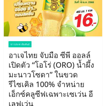
ข่าวประชาสัมพันธ์
อาเจไทย จับมือ ซีพี ออลล์
เปิดตัว “โอโร่ (ORO) น้ำผึ้ง
มะนาวโซดา” ในขวด
รีไซเคิล 100% จำหน่าย
เอ็กซ์คลูซีฟเฉพาะเซเว่น อี
เลฟเว่น