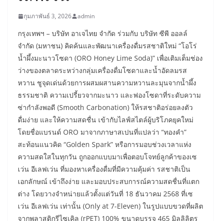
กุมภาพันธ์ 3, 2026
admin
​กรุงเทพฯ – บริษัท อาเจไทย จำกัด ร่วมกับ บริษัท ซีพี ออลล์
จำกัด (มหาชน) คิดค้นและพัฒนาเครื่องดื่มรสชาติใหม่ “โอโร่
น้ำผึ้งมะนาวโซดา (ORO Honey Lime Soda)” เพื่อเติมเต็มช่อง
ว่างของตลาดระหว่างกลุ่มเครื่องดื่มโซดาและน้ำอัดลมรส
หวาน ชูจุดเด่นด้วยการผสมผสานความหวานละมุนจากน้ำผึ้ง
ธรรมชาติ ความเปรี้ยวจากมะนาว และฟองโซดาที่ระดับความ
ซ่ากำลังพอดี (Smooth Carbonation) ให้รสชาติอร่อยลงตัว
ดื่มง่าย และให้ความสดชื่น เข้ากับไลฟ์สไตล์ผู้บริโภคยุคใหม่
​โดยชื่อแบรนด์ ORO มาจากภาษาสเปนที่แปลว่า “ทองคำ”
สะท้อนแนวคิด “Golden Spark” หรือการมอบช่วงเวลาแห่ง
ความสดใสในทุกวัน ถูกออกแบบมาเพื่อตอบโจทย์ลูกค้าของเซ
เว่น อีเลฟเว่น ที่มองหาเครื่องดื่มที่มีความคุ้มค่า รสชาติเป็น
เอกลักษณ์ เข้าถึงง่าย และมอบประสบการณ์ความสดชื่นที่แตก
ต่าง โดยวางจำหน่ายแล้วตั้งแต่วันที่ 18 ธันวาคม 2568 ที่เซ
เว่น อีเลฟเว่น เท่านั้น (Only at 7-Eleven) ในรูปแบบขวดที่ผลิต
จากพลาสติกรีไซเคิล (rPET) 100% ขนาดบรรจุ 465 มิลลิลิตร