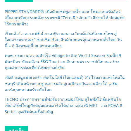
PIPPER STANDARD® เปิดตัวแชมพูอาบน้ำ และ โฟมอาบแห้งสัตว์
เลี้ยง ชูนวัตกรรมพลังธรรมชาติ “Zero-Residue” เลียขนได้ ปลอดภัย
ไร้สารตกค้าง
เริ่มแล้ว! อ.ต.ก.แฟร์ 4 ภาค @ภาคกลาง “มนต์เสน่ห์เกษตรไทย สู่
ใจกลางมหานคร” ชวนชิม ช้อป สินค้าเกษตรคุณภาพจากทั่วไทย วัน
นี้ – 8 สิงหาคมนี้ ณ ลานคนเมือง
ททท. ประกาศความสำเร็จ Village to the World Season 5 ผนึก 9
พันธมิตร ขับเคลื่อน ESG Tourism สืบสานพระราชปณิธาน สร้าง
คุณค่าการท่องเที่ยวไทยอย่างยั่งยืน
เหิงลี่ แมนูแฟคเจอริ่ง เทคโนโลยี (ไทยแลนด์) เปิดโรงงานแห่งใหม่ใน
ชลบุรี เดินหน้าขยายฐานการผลิตสู่เอเชียตะวันออกเฉียงใต้ เสริม
แกร่งยุทธศาสตร์ระดับโลก
TECNO ประกาศทรานส์ฟอร์มจากเกมมิ่งโฟน สู่ไลฟ์สไตล์แฟชั่นไอ
เท็ม เสิร์ฟใหญ่ปักหมุดแลนมาร์คใหม่กลางสถานี MRT วาง POVA 8
Series จุดเริ่มต้นครั้งสำคัญ
คลังเก็บ