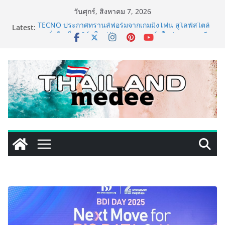
Skip
วันศุกร์, สิงหาคม 7, 2026
to
Latest:
TECNO ประกาศทรานส์ฟอร์มจากเกมมิ่งโฟน สู่ไลฟ์สไตล์
content
แฟชั่นไอเท็ม เสิร์ฟใหญ่ปักหมุดแลนมาร์คใหม่กลางสถานี
MRT วาง POVA 8 Series จุดเริ่มต้นครั้งสำคัญ
PIPPER STANDARD® เปิดตัวแชมพูอาบน้ำ และ โฟมอาบ
แห้งสัตว์เลี้ยง ชูนวัตกรรมพลังธรรมชาติ “Zero-Residue”
เลียขนได้ ปลอดภัย ไร้สารตกค้าง
เริ่มแล้ว! อ.ต.ก.แฟร์ 4 ภาค @ภาคกลาง “มนต์เสน่ห์เกษตร
ไทย สู่ใจกลางมหานคร” ชวนชิม ช้อป สินค้าเกษตร
คุณภาพจากทั่วไทย วันนี้ – 8 สิงหาคมนี้ ณ ลานคนเมือง
ททท. ประกาศความสำเร็จ Village to the World Season
5 ผนึก 9 พันธมิตร ขับเคลื่อน ESG Tourism สืบสานพระ
ราชปณิธาน สร้างคุณค่าการท่องเที่ยวไทยอย่างยั่งยืน
เหิงลี่ แมนูแฟคเจอริ่ง เทคโนโลยี (ไทยแลนด์) เปิดโรงงาน
แห่งใหม่ในชลบุรี เดินหน้าขยายฐานการผลิตสู่เอเชียตะวัน
ออกเฉียงใต้ เสริมแกร่งยุทธศาสตร์ระดับโลก