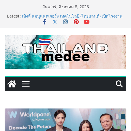
Skip
วันเสาร์, สิงหาคม 8, 2026
to
ททท. ประกาศความสำเร็จ Village to the World Season
Latest:
content
5 ผนึก 9 พันธมิตร ขับเคลื่อน ESG Tourism สืบสานพระ
ราชปณิธาน สร้างคุณค่าการท่องเที่ยวไทยอย่างยั่งยืน
เหิงลี่ แมนูแฟคเจอริ่ง เทคโนโลยี (ไทยแลนด์) เปิดโรงงาน
แห่งใหม่ในชลบุรี เดินหน้าขยายฐานการผลิตสู่เอเชียตะวัน
ออกเฉียงใต้ เสริมแกร่งยุทธศาสตร์ระดับโลก
TECNO ประกาศทรานส์ฟอร์มจากเกมมิ่งโฟน สู่ไลฟ์สไตล์
แฟชั่นไอเท็ม เสิร์ฟใหญ่ปักหมุดแลนมาร์คใหม่กลางสถานี
MRT วาง POVA 8 Series จุดเริ่มต้นครั้งสำคัญ
PIPPER STANDARD® เปิดตัวแชมพูอาบน้ำ และ โฟมอาบ
แห้งสัตว์เลี้ยง ชูนวัตกรรมพลังธรรมชาติ “Zero-Residue”
เลียขนได้ ปลอดภัย ไร้สารตกค้าง
เริ่มแล้ว! อ.ต.ก.แฟร์ 4 ภาค @ภาคกลาง “มนต์เสน่ห์เกษตร
ไทย สู่ใจกลางมหานคร” ชวนชิม ช้อป สินค้าเกษตร
คุณภาพจากทั่วไทย วันนี้ – 8 สิงหาคมนี้ ณ ลานคนเมือง