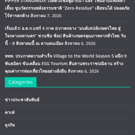
PIPPER STANDARD® เปิดตัวแชมพูอาบน้ำ และ โฟมอาบแห้งสัตว์
เลี้ยง ชูนวัตกรรมพลังธรรมชาติ “Zero-Residue” เลียขนได้ ปลอดภัย
ไร้สารตกค้าง
สิงหาคม 7, 2026
เริ่มแล้ว! อ.ต.ก.แฟร์ 4 ภาค @ภาคกลาง “มนต์เสน่ห์เกษตรไทย สู่
ใจกลางมหานคร” ชวนชิม ช้อป สินค้าเกษตรคุณภาพจากทั่วไทย วัน
นี้ – 8 สิงหาคมนี้ ณ ลานคนเมือง
สิงหาคม 6, 2026
ททท. ประกาศความสำเร็จ Village to the World Season 5 ผนึก 9
พันธมิตร ขับเคลื่อน ESG Tourism สืบสานพระราชปณิธาน สร้าง
คุณค่าการท่องเที่ยวไทยอย่างยั่งยืน
สิงหาคม 6, 2026
Categories
ข่าวประชาสัมพันธ์
คาเฟ่
ธุรกิจ