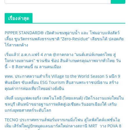
เรื่องล่าสุด
PIPPER STANDARD® เปิดตัวแชมพูอาบน้ำ และ โฟมอาบแห้งสัตว์
เลี้ยง ชูนวัตกรรมพลังธรรมชาติ “Zero-Residue” เลียขนได้ ปลอดภัย
ไร้สารตกค้าง
เริ่มแล้ว! อ.ต.ก.แฟร์ 4 ภาค @ภาคกลาง “มนต์เสน่ห์เกษตรไทย สู่
ใจกลางมหานคร” ชวนชิม ช้อป สินค้าเกษตรคุณภาพจากทั่วไทย วัน
นี้ – 8 สิงหาคมนี้ ณ ลานคนเมือง
ททท. ประกาศความสำเร็จ Village to the World Season 5 ผนึก 9
พันธมิตร ขับเคลื่อน ESG Tourism สืบสานพระราชปณิธาน สร้าง
คุณค่าการท่องเที่ยวไทยอย่างยั่งยืน
เหิงลี่ แมนูแฟคเจอริ่ง เทคโนโลยี (ไทยแลนด์) เปิดโรงงานแห่งใหม่ใน
ชลบุรี เดินหน้าขยายฐานการผลิตสู่เอเชียตะวันออกเฉียงใต้ เสริม
แกร่งยุทธศาสตร์ระดับโลก
TECNO ประกาศทรานส์ฟอร์มจากเกมมิ่งโฟน สู่ไลฟ์สไตล์แฟชั่นไอ
เท็ม เสิร์ฟใหญ่ปักหมุดแลนมาร์คใหม่กลางสถานี MRT วาง POVA 8