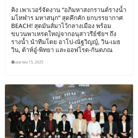
คิง เพาเวอร์จัดงาน “อภิมหาสงกรานต์รางน้ำ
มโหฬาร มหาสนุก” สุดคึกคัก ยกบรรยากาศ
BEACH! สุดมันส์มาไว้กลางเมือง พร้อม
ขบวนพาเหรดใหญ่จากอนุสาวรีย์ชัยฯ ถึง
รางน้ำ นำทีมโดย อาโป-ณัฐวิญญ์, วิน-เมธ
วิน, ต้าห์อู๋-พิทยา และออฟโรด-กันตภณ
เมษายน 15, 2025