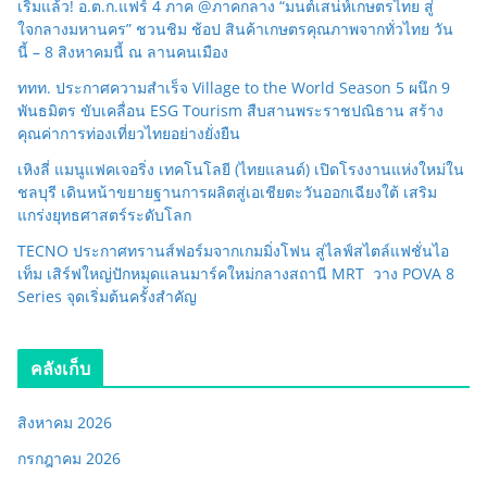
เริ่มแล้ว! อ.ต.ก.แฟร์ 4 ภาค @ภาคกลาง “มนต์เสน่ห์เกษตรไทย สู่
ใจกลางมหานคร” ชวนชิม ช้อป สินค้าเกษตรคุณภาพจากทั่วไทย วัน
นี้ – 8 สิงหาคมนี้ ณ ลานคนเมือง
ททท. ประกาศความสำเร็จ Village to the World Season 5 ผนึก 9
พันธมิตร ขับเคลื่อน ESG Tourism สืบสานพระราชปณิธาน สร้าง
คุณค่าการท่องเที่ยวไทยอย่างยั่งยืน
เหิงลี่ แมนูแฟคเจอริ่ง เทคโนโลยี (ไทยแลนด์) เปิดโรงงานแห่งใหม่ใน
ชลบุรี เดินหน้าขยายฐานการผลิตสู่เอเชียตะวันออกเฉียงใต้ เสริม
แกร่งยุทธศาสตร์ระดับโลก
TECNO ประกาศทรานส์ฟอร์มจากเกมมิ่งโฟน สู่ไลฟ์สไตล์แฟชั่นไอ
เท็ม เสิร์ฟใหญ่ปักหมุดแลนมาร์คใหม่กลางสถานี MRT วาง POVA 8
Series จุดเริ่มต้นครั้งสำคัญ
คลังเก็บ
สิงหาคม 2026
กรกฎาคม 2026