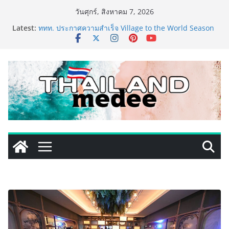
Skip
วันศุกร์, สิงหาคม 7, 2026
to
Latest:
ททท. ประกาศความสำเร็จ Village to the World Season
content
5 ผนึก 9 พันธมิตร ขับเคลื่อน ESG Tourism สืบสานพระ
ราชปณิธาน สร้างคุณค่าการท่องเที่ยวไทยอย่างยั่งยืน
เหิงลี่ แมนูแฟคเจอริ่ง เทคโนโลยี (ไทยแลนด์) เปิดโรงงาน
แห่งใหม่ในชลบุรี เดินหน้าขยายฐานการผลิตสู่เอเชียตะวัน
ออกเฉียงใต้ เสริมแกร่งยุทธศาสตร์ระดับโลก
TECNO ประกาศทรานส์ฟอร์มจากเกมมิ่งโฟน สู่ไลฟ์สไตล์
แฟชั่นไอเท็ม เสิร์ฟใหญ่ปักหมุดแลนมาร์คใหม่กลางสถานี
MRT วาง POVA 8 Series จุดเริ่มต้นครั้งสำคัญ
PIPPER STANDARD® เปิดตัวแชมพูอาบน้ำ และ โฟมอาบ
แห้งสัตว์เลี้ยง ชูนวัตกรรมพลังธรรมชาติ “Zero-Residue”
เลียขนได้ ปลอดภัย ไร้สารตกค้าง
เริ่มแล้ว! อ.ต.ก.แฟร์ 4 ภาค @ภาคกลาง “มนต์เสน่ห์เกษตร
ไทย สู่ใจกลางมหานคร” ชวนชิม ช้อป สินค้าเกษตร
คุณภาพจากทั่วไทย วันนี้ – 8 สิงหาคมนี้ ณ ลานคนเมือง