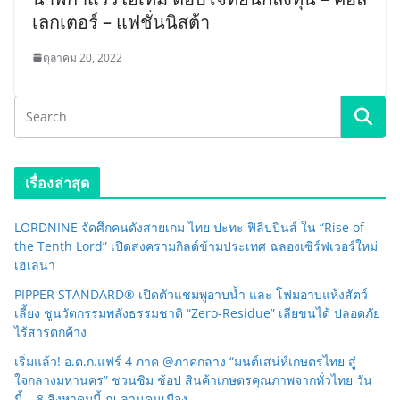
เลกเตอร์ – แฟชั่นนิสต้า
ตุลาคม 20, 2022
เรื่องล่าสุด
LORDNINE จัดศึกคนดังสายเกม ไทย ปะทะ ฟิลิปปินส์ ใน “Rise of
the Tenth Lord” เปิดสงครามกิลด์ข้ามประเทศ ฉลองเซิร์ฟเวอร์ใหม่
เฮเลนา
PIPPER STANDARD® เปิดตัวแชมพูอาบน้ำ และ โฟมอาบแห้งสัตว์
เลี้ยง ชูนวัตกรรมพลังธรรมชาติ “Zero-Residue” เลียขนได้ ปลอดภัย
ไร้สารตกค้าง
เริ่มแล้ว! อ.ต.ก.แฟร์ 4 ภาค @ภาคกลาง “มนต์เสน่ห์เกษตรไทย สู่
ใจกลางมหานคร” ชวนชิม ช้อป สินค้าเกษตรคุณภาพจากทั่วไทย วัน
นี้ – 8 สิงหาคมนี้ ณ ลานคนเมือง