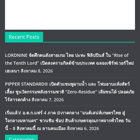
Recent Posts
LORDNINE จัดศึกคนดังสายเกม ไทย ปะทะ ฟิลิปปินส์ ใน “Rise of
the Tenth Lord” เปิดสงครามกิลด์ข้ามประเทศ ฉลองเซิร์ฟเวอร์ใหม่
เฮเลนา
สิงหาคม 8, 2026
PIPPER STANDARD® เปิดตัวแชมพูอาบน้ำ และ โฟมอาบแห้งสัตว์
เลี้ยง ชูนวัตกรรมพลังธรรมชาติ “Zero-Residue” เลียขนได้ ปลอดภัย
ไร้สารตกค้าง
สิงหาคม 7, 2026
เริ่มแล้ว! อ.ต.ก.แฟร์ 4 ภาค @ภาคกลาง “มนต์เสน่ห์เกษตรไทย สู่
ใจกลางมหานคร” ชวนชิม ช้อป สินค้าเกษตรคุณภาพจากทั่วไทย วัน
นี้ – 8 สิงหาคมนี้ ณ ลานคนเมือง
สิงหาคม 6, 2026
Categories