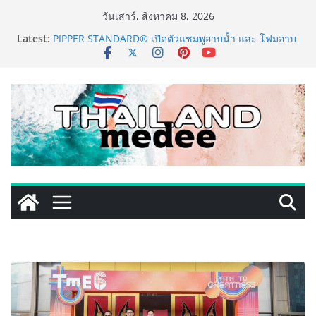
Skip
วันเสาร์, สิงหาคม 8, 2026
to
Latest:
PIPPER STANDARD® เปิดตัวแชมพูอาบน้ำ และ โฟมอาบ
content
แห้งสัตว์เลี้ยง ชูนวัตกรรมพลังธรรมชาติ “Zero-Residue”
เลียขนได้ ปลอดภัย ไร้สารตกค้าง
เริ่มแล้ว! อ.ต.ก.แฟร์ 4 ภาค @ภาคกลาง “มนต์เสน่ห์เกษตร
ไทย สู่ใจกลางมหานคร” ชวนชิม ช้อป สินค้าเกษตร
คุณภาพจากทั่วไทย วันนี้ – 8 สิงหาคมนี้ ณ ลานคนเมือง
ททท. ประกาศความสำเร็จ Village to the World Season
5 ผนึก 9 พันธมิตร ขับเคลื่อน ESG Tourism สืบสานพระ
ราชปณิธาน สร้างคุณค่าการท่องเที่ยวไทยอย่างยั่งยืน
เหิงลี่ แมนูแฟคเจอริ่ง เทคโนโลยี (ไทยแลนด์) เปิดโรงงาน
แห่งใหม่ในชลบุรี เดินหน้าขยายฐานการผลิตสู่เอเชียตะวัน
ออกเฉียงใต้ เสริมแกร่งยุทธศาสตร์ระดับโลก
LORDNINE จัดศึกคนดังสายเกม ไทย ปะทะ ฟิลิปปินส์ ใน
“Rise of the Tenth Lord” เปิดสงครามกิลด์ข้ามประเทศ
ฉลองเซิร์ฟเวอร์ใหม่ เฮเลนา