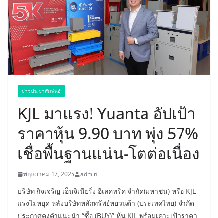
ข่าวประชาสัมพันธ์
KJL มาแรง! Yuanta อัปเป้า
ราคาหุ้น 9.90 บาท พุ่ง 57%
เชื่อพื้นฐานแน่น-โตต่อเนื่อง
พฤษภาคม 17, 2025
admin
บริษัท กิจเจริญ เอ็นจิเนียริ่ง อีเลคทริค จำกัด(มหาชน) หรือ KJL
แรงไม่หยุด หลังบริษัทหลักทรัพย์หยวนต้า (ประเทศไทย) จำกัด
ประกาศคงคำแนะนำ “ซื้อ (BUY)” หุ้น KJL พร้อมเคาะเป้าราคา