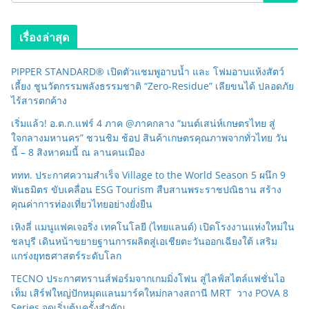
เรื่องล่าสุด
PIPPER STANDARD® เปิดตัวแชมพูอาบน้ำ และ โฟมอาบแห้งสัตว์
เลี้ยง ชูนวัตกรรมพลังธรรมชาติ “Zero-Residue” เลียขนได้ ปลอดภัย
ไร้สารตกค้าง
เริ่มแล้ว! อ.ต.ก.แฟร์ 4 ภาค @ภาคกลาง “มนต์เสน่ห์เกษตรไทย สู่
ใจกลางมหานคร” ชวนชิม ช้อป สินค้าเกษตรคุณภาพจากทั่วไทย วัน
นี้ – 8 สิงหาคมนี้ ณ ลานคนเมือง
ททท. ประกาศความสำเร็จ Village to the World Season 5 ผนึก 9
พันธมิตร ขับเคลื่อน ESG Tourism สืบสานพระราชปณิธาน สร้าง
คุณค่าการท่องเที่ยวไทยอย่างยั่งยืน
เหิงลี่ แมนูแฟคเจอริ่ง เทคโนโลยี (ไทยแลนด์) เปิดโรงงานแห่งใหม่ใน
ชลบุรี เดินหน้าขยายฐานการผลิตสู่เอเชียตะวันออกเฉียงใต้ เสริม
แกร่งยุทธศาสตร์ระดับโลก
TECNO ประกาศทรานส์ฟอร์มจากเกมมิ่งโฟน สู่ไลฟ์สไตล์แฟชั่นไอ
เท็ม เสิร์ฟใหญ่ปักหมุดแลนมาร์คใหม่กลางสถานี MRT วาง POVA 8
Series จุดเริ่มต้นครั้งสำคัญ