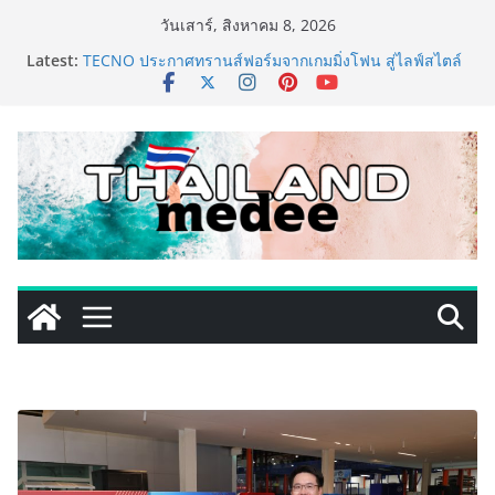
Skip
วันเสาร์, สิงหาคม 8, 2026
เหิงลี่ แมนูแฟคเจอริ่ง เทคโนโลยี (ไทยแลนด์) เปิดโรงงาน
to
Latest:
แห่งใหม่ในชลบุรี เดินหน้าขยายฐานการผลิตสู่เอเชียตะวัน
content
ออกเฉียงใต้ เสริมแกร่งยุทธศาสตร์ระดับโลก
TECNO ประกาศทรานส์ฟอร์มจากเกมมิ่งโฟน สู่ไลฟ์สไตล์
แฟชั่นไอเท็ม เสิร์ฟใหญ่ปักหมุดแลนมาร์คใหม่กลางสถานี
MRT วาง POVA 8 Series จุดเริ่มต้นครั้งสำคัญ
PIPPER STANDARD® เปิดตัวแชมพูอาบน้ำ และ โฟมอาบ
แห้งสัตว์เลี้ยง ชูนวัตกรรมพลังธรรมชาติ “Zero-Residue”
เลียขนได้ ปลอดภัย ไร้สารตกค้าง
เริ่มแล้ว! อ.ต.ก.แฟร์ 4 ภาค @ภาคกลาง “มนต์เสน่ห์เกษตร
ไทย สู่ใจกลางมหานคร” ชวนชิม ช้อป สินค้าเกษตร
คุณภาพจากทั่วไทย วันนี้ – 8 สิงหาคมนี้ ณ ลานคนเมือง
ททท. ประกาศความสำเร็จ Village to the World Season
5 ผนึก 9 พันธมิตร ขับเคลื่อน ESG Tourism สืบสานพระ
ราชปณิธาน สร้างคุณค่าการท่องเที่ยวไทยอย่างยั่งยืน