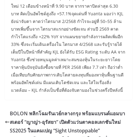
ใหม่ 12 เดือนข้างหน้าที่ 9.90 บาท จากราคาปิดล่าสุด 6.30
บาท คิดเป็นอัพไซด์สูงถึง +57.1%จุดเด่นที่ Yuanta มองว่า KJL
ยังน่าจับตา คาดว่าไตรมาส 2/2568 กำไรจะอยู่ที่ 50–55 ล้าน
บาทเพิ่มขึ้นจาก ไตรมาสแรกอย่างชัดเจน ส่วนปี 2569 คาด
กำไรโตแรงถึง +22% YoY จากแผนขยายกำลังการผลิตเพิ่มอีก
33% ซึ่งจะเริ่มเดินเครื่องใน ไตรมาส 4/2568 และรับรู้รายได้
เต็มปีในปีหน้าที่สำคัญ KJL ยังได้รับ ESG Rating ระดับ AA จาก
Yuanta ซึ่งช่วยหนุนมูลค่าเหมาะสมของหุ้นในระยะยาวโดย
ราคาหุ้นปัจจุบันยังซื้อขายที่ PER 2568 เพียง 7.7 เท่า ถือว่าต่ำ
เมื่อเทียบกับศักยภาพการเติบโตสายลงทุนที่มองหาหุ้นพื้นฐานดี
พร้อมอัพไซด์เด่น มีแผนเติบโตชัดเจน และใส่ใจเรื่องสิ่ง
แวดล้อม – KJL กำลังเป็นชื่อที่ต้องจับตามองในช่วงครึ่งปีหลังนี้
BOLON พลิกโฉมรันเวย์กลางกรุง พร้อมแบรนด์แอมบา
สเดอร์ “ญาญ่า-อุรัสยา” เปิดตัวแว่นตาคอลเลกชันใหม่
SS2025 ในแคมเปญ “Sight Unstoppable”