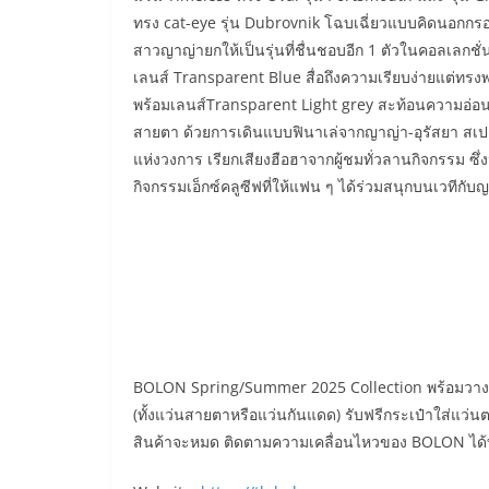
ทรง cat-eye รุ่น Dubrovnik โฉบเฉี่ยวแบบคิดนอกกรอบ, 
สาวญาญ่ายกให้เป็นรุ่นที่ชื่นชอบอีก 1 ตัวในคอลเลกช
เลนส์ Transparent Blue สื่อถึงความเรียบง่ายแต่ทรงพ
พร้อมเลนส์Transparent Light grey สะท้อนความอ่อ
สายตา ด้วยการเดินแบบฟินาเล่จากญาญ่า-อุรัสยา ส
แห่งวงการ เรียกเสียงฮือฮาจากผู้ชมทั่วลานกิจกรรม ซึ
กิจกรรมเอ็กซ์คลูซีฟที่ให้แฟน ๆ ได้ร่วมสนุกบนเวทีก
BOLON Spring/Summer 2025 Collection พร้อมวางจำห
(ทั้งแว่นสายตาหรือแว่นกันแดด) รับฟรีกระเป๋าใส่แว่นต
สินค้าจะหมด ติดตามความเคลื่อนไหวของ BOLON ได