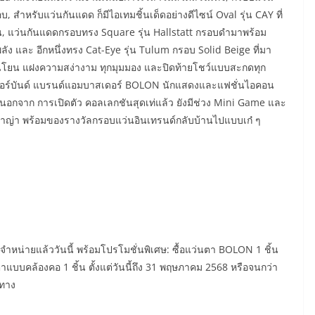
สำหรับแว่นกันแดด ก็มีไอเทมชิ้นเด็ดอย่างดีไซน์ Oval รุ่น CAY ที่
ั่น, แว่นกันแดดกรอบทรง Square รุ่น Hallstatt กรอบดำมาพร้อม
ลัง และ อีกหนึ่งทรง Cat-Eye รุ่น Tulum กรอบ Solid Beige ที่มา
นโยน แฝงความสง่างาม ทุกมุมมอง และปิดท้ายโชว์แบบสะกดทุก
เปอร์บันด์ แบรนด์แอมบาสเดอร์ BOLON นักแสดงและแฟชั่นไอคอน
่งนอกจาก การเปิดตัว คอลเลกชันสุดเท่แล้ว ยังมีช่วง Mini Game และ
ับญาญ่า พร้อมของรางวัลกรอบแว่นอินเทรนด์กลับบ้านไปแบบเก๋ ๆ
น่ายแล้ววันนี้ พร้อมโปรโมชั่นพิเศษ: ซื้อแว่นตา BOLON 1 ชิ้น
าแบบคล้องคอ 1 ชิ้น ตั้งแต่วันนี้ถึง 31 พฤษภาคม 2568 หรือจนกว่า
้ทาง