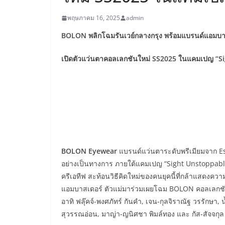
พฤษภาคม 16, 2025
admin
BOLON พลิกโฉมรันเวย์กลางกรุง พร้อมแบรนด์แอมบาส
เปิดตัวแว่นตาคอลเลกชันใหม่ SS2025 ในแคมเปญ “S
BOLON Eyewear
แบรนด์แว่นตาระดับพรีเมียมจาก E
อย่างเป็นทางการ ภายใต้แคมเปญ “Sight Unstoppable
ครีเอทีฟ สะท้อนวิธีคิดใหม่ของคนยุคนี้ที่กล้าแสดงควา
แอมบาสเดอร์ ตัวแม่มาร่วมเผยโฉม BOLON คอลเลกชันใ
อาทิ ฟลุ๊คจ์-พงศภัทร์ กันคำ, เจน-กุลจิราณัฐ วรรักษา, 
สุวรรณอ่อน, มาญ่า-ญนิศชา พิมล์ทอง และ กัส-สัจจกุล