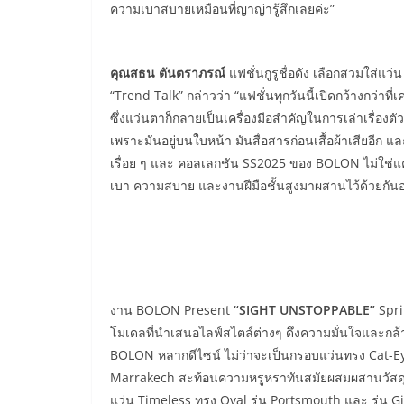
ความเบาสบายเหมือนที่ญาญ่ารู้สึกเลยค่ะ”
คุณสธน ตันตราภรณ์
แฟชั่นกูรูชื่อดัง เลือกสวมใส่แว
“Trend Talk” กล่าวว่า “แฟชั่นทุกวันนี้เปิดกว้างกว่าที่
ซึ่งแว่นตาก็กลายเป็นเครื่องมือสำคัญในการเล่าเรื่องต
เพราะมันอยู่บนใบหน้า มันสื่อสารก่อนเสื้อผ้าเสียอีก แ
เรื่อย ๆ และ คอลเลกชัน SS2025 ของ BOLON ไม่ใช่แค
เบา ความสบาย และงานฝีมือชั้นสูงมาผสานไว้ด้วยกันอ
งาน BOLON Present
“SIGHT UNSTOPPABLE”
Spri
โมเดลที่นำเสนอไลฟ์สไตล์ต่างๆ ดึงความมั่นใจและกล
BOLON หลากดีไซน์ ไม่ว่าจะเป็นกรอบแว่นทรง Cat-Eye
Marrakech สะท้อนความหรูหราทันสมัยผสมผสานวัสดุ
แว่น Timeless ทรง Oval รุ่น Portsmouth และ รุ่น 