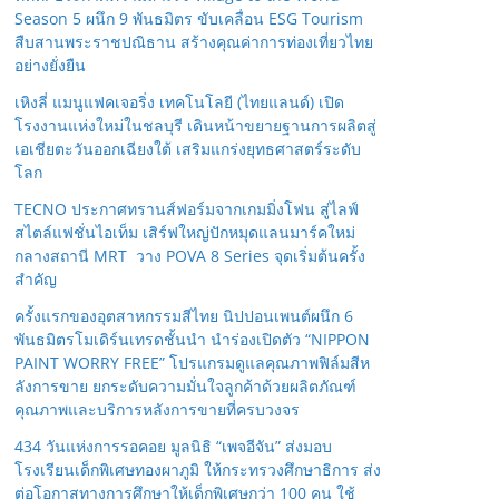
Season 5 ผนึก 9 พันธมิตร ขับเคลื่อน ESG Tourism
สืบสานพระราชปณิธาน สร้างคุณค่าการท่องเที่ยวไทย
อย่างยั่งยืน
เหิงลี่ แมนูแฟคเจอริ่ง เทคโนโลยี (ไทยแลนด์) เปิด
โรงงานแห่งใหม่ในชลบุรี เดินหน้าขยายฐานการผลิตสู่
เอเชียตะวันออกเฉียงใต้ เสริมแกร่งยุทธศาสตร์ระดับ
โลก
TECNO ประกาศทรานส์ฟอร์มจากเกมมิ่งโฟน สู่ไลฟ์
สไตล์แฟชั่นไอเท็ม เสิร์ฟใหญ่ปักหมุดแลนมาร์คใหม่
กลางสถานี MRT วาง POVA 8 Series จุดเริ่มต้นครั้ง
สำคัญ
ครั้งแรกของอุตสาหกรรมสีไทย นิปปอนเพนต์ผนึก 6
พันธมิตรโมเดิร์นเทรดชั้นนำ นำร่องเปิดตัว “NIPPON
PAINT WORRY FREE” โปรแกรมดูแลคุณภาพฟิล์มสีห
ลังการขาย ยกระดับความมั่นใจลูกค้าด้วยผลิตภัณฑ์
คุณภาพและบริการหลังการขายที่ครบวงจร
434 วันแห่งการรอคอย มูลนิธิ “เพจอีจัน” ส่งมอบ
โรงเรียนเด็กพิเศษทองผาภูมิ ให้กระทรวงศึกษาธิการ ส่ง
ต่อโอกาสทางการศึกษาให้เด็กพิเศษกว่า 100 คน ใช้