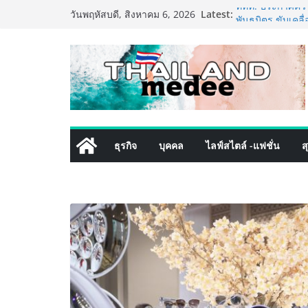
Skip
Latest:
ททท. ประกาศความ
วันพฤหัสบดี, สิงหาคม 6, 2026
to
พันธมิตร ขับเคล
คุณค่าการท่องเที่
content
เหิงลี่ แมนูแฟคเ
ในชลบุรี เดินหน
เสริมแกร่งยุทธศ
TECNO ประกาศทรา
เท็ม เสิร์ฟใหญ่
8 Series จุดเริ่ม
ครั้งแรกของอุตส
ธุรกิจ
บุคคล
ไลฟ์สไตล์ -แฟชั่น
ส
เดิร์นเทรดชั้นน
โปรแกรมดูแลคุณ
ลูกค้าด้วยผลิตภ
434 วันแห่งการรอ
ทองผาภูมิ ให้กร
พิเศษกว่า 100 คน 
เป็นโรงเรียนแห่