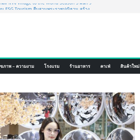
สำเร็จ Village to the World Season 5 ผนึก 9
ื่อน ESG Tourism สืบสานพระราชปณิธาน สร้าง
ยวไทยอย่างยั่งยืน
จอริ่ง เทคโนโลยี (ไทยแลนด์) เปิดโรงงานแห่งใหม่
้าขยายฐานการผลิตสู่เอเชียตะวันออกเฉียงใต้
าสตร์ระดับโลก
นส์ฟอร์มจากเกมมิ่งโฟน สู่ไลฟ์สไตล์แฟชั่นไอ
ปักหมุดแลนมาร์คใหม่กลางสถานี MRT วาง POVA
ต้นครั้งสำคัญ
าหกรรมสีไทย นิปปอนเพนต์ผนึก 6 พันธมิตรโม
ุขภาพ – ความงาม
โรงแรม
ร้านอาหาร
คาเฟ่
สินค้าใหม่
ำ นำร่องเปิดตัว “NIPPON PAINT WORRY FREE”
ภาพฟิล์มสีหลังการขาย ยกระดับความมั่นใจ
ัณฑ์คุณภาพและบริการหลังการขายที่ครบวงจร
คอย มูลนิธิ “เพจอีจัน” ส่งมอบ โรงเรียนเด็กพิเศษ
ะทรวงศึกษาธิการ ส่งต่อโอกาสทางการศึกษาให้เด็ก
ใช้เวลา 434 วัน เปลี่ยนพื้นที่ว่างเปล่าให้กลาย
งความหวัง