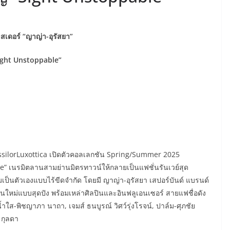
เดอร์ “ญาญ่า-อุรัสยา”
ight Unstoppable”
ssilorLuxottica เปิดตัวคอลเลกชัน Spring/Summer 2025
” เนรมิตลานสามย่านมิตรทาวน์ให้กลายเป็นแฟชั่นรันเวย์สุด
มเป็นตัวเองแบบไร้ขีดจำกัด โดยมี ญาญ่า-อุรัสยา เสปอร์บันด์ แบรนด์
หม่แบบสุดปัง พร้อมเหล่าศิลปินและอินฟลูเอนเซอร์ สายแฟชื่อดัง
น้ำใส-พิชญาภา นาถา, เจมส์ ธนบูรณ์ วิศว์รุ่งโรจน์, ปาล์ม-ศุภชัย
 กุลดา