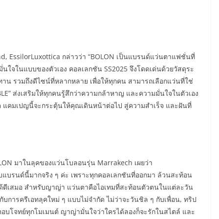
 EssilorLuxottica กล่าวว่า “BOLON เป็นแบรนด์แว่นตาแฟชั่นที่
มั่นใจในแบบของตัวเอง คอลเลกชัน SS2025 จึงโดดเด่นด้วยวัสดุระ
น รวมถึงดีไซน์ที่หลากหลาย เพื่อให้ทุกคน สามารถเลือกแว่นที่ใช่
 ส่งเสริมให้ทุกคนรู้สึกว่าความกล้าหาญ และความมั่นใจในตัวเอง
ิต แคมเปญนี้จะกระตุ้นให้คุณเดินหน้าต่อไป สู่ความสำเร็จ และฝันที่
ON มาในลุคของแว่นโบลอนรุ่น Marrakech เผยว่า
กับแบรนด์นี้มากจริง ๆ ค่ะ เพราะทุกคอลเลกชันที่ออกมา ล้วนสะท้อน
ด้ดีเสมอ สำหรับญาญ่า แว่นตาคือไอเทมที่สะท้อนตัวตนในแต่ละวัน
ารครีเอทลุคใหม่ ๆ แบบไม่จำกัด ไม่ว่าจะวันชิล ๆ กับเพื่อน, ทริป
ที่ตอบโจทย์ทุกโมเมนต์ ญาญ่ามั่นใจว่าใครได้ลองก็จะรักในสไตล์ และ