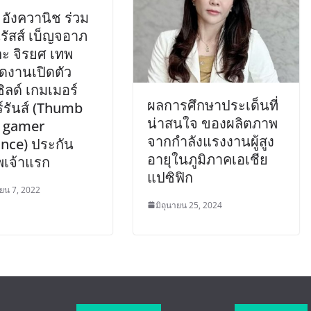
อังควานิช ร่วม
รัสส์ เบ็ญจอาภ
ละ จิรยศ เทพ
จัดงานเปิดตัว
ชิลด์ เกมเมอร์
ผลการศึกษาประเด็นที่
ร์รันส์ (Thumb
น่าสนใจ ของผลิตภาพ
d gamer
จากกำลังแรงงานผู้สูง
ance) ประกัน
อายุในภูมิภาคเอเชีย
พเจ้าแรก
แปซิฟิก
ยน 7, 2022
มิถุนายน 25, 2024