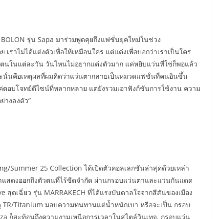
่น BOLON รุ่น Sapa มาร่วมพูดคุยถึงแฟชั่นยุคใหม่ในช่วง
เคย เราไม่ได้แต่งตัวเพื่อให้เหมือนใคร แต่แต่งเพื่อบอกว่าเราเป็นใคร
ัวตนในแต่ละวัน วันไหนไม่อยากแต่งตัวมาก แค่หยิบแว่นที่ใช่ก็พอแล้ว
ละนั่นคือเหตุผลที่ผมคิดว่าแว่นตากลายเป็นหมวดแฟชั่นที่คนอินขึ้น
่ตอบโจทย์ดีไซน์ที่หลากหลาย แต่ยังรวมเอาฟังก์ชันการใช้งาน ความ
ย่างลงตัว”
ng/Summer 25 Collection ได้เปิดตัวคอลเลกชันล่าสุดด้วยเหล่า
้าแสดงออกถึงตัวตนที่ไร้ขีดจำกัด ผ่านกรอบแว่นตาและแว่นกันแดด
 สุดเฉี่ยว รุ่น MARRAKECH ที่ได้แรงบันดาลใจจากสีสันของเมือง
 TR/Titanium มอบความทนทานแต่น้ำหนักเบา หรือจะเป็น กรอบ
Giza ก็สะท้อนถึงความงามเหนือการเวลาในสไตล์วินเทจ, กรอบแว่น