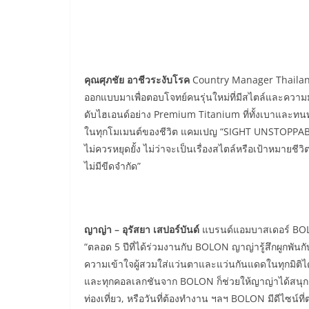
คุณศุภชัย อาชีวระงับโรค
Country Manager Thailand,
ออกแบบมาเพื่อตอบโจทย์คนรุ่นใหม่ที่มีสไตล์และความ
ดับไฮเอนด์อย่าง Premium Titanium ที่ทั้งเบาและทนทา
ในทุกโมเมนต์ของชีวิต แคมเปญ “SIGHT UNSTOPPABLE”
ไม่ควรหยุดยั้ง ไม่ว่าจะเป็นเรื่องสไตล์หรือเป้าหมายชีว
ไม่มีขีดจำกัด”
ญาญ่า – อุรัสยา เสปอร์บันด์
แบรนด์แอมบาสเดอร์ BOL
“ตลอด 5 ปีที่ได้ร่วมงานกับ BOLON ญาญ่ารู้สึกผูกพัน
ความเข้าใจผู้สวมใส่แว่นตาและแว่นกันแดดในทุกมิติไ
และทุกคอลเลกชันจาก BOLON ก็ช่วยให้ญาญ่าได้สนุกกับก
ท่องเที่ยว, หรือวันที่ต้องทำงาน ฯลฯ BOLON มีดีไซน์