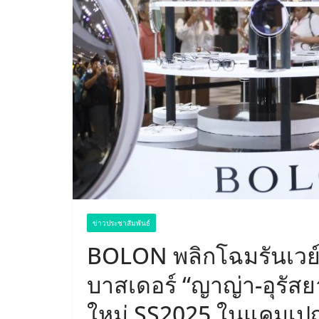
ข่าวประชาสัมพันธ์
BOLON พลิกโฉมรันเวย
บาสเดอร์ “ญาญ่า-อุรัส
ใหม่ SS2025 ในแคมเป