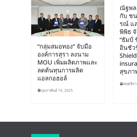
ณัฐพล 
กับ ชน
รณ์ แ
พิพิธ 
“ธัมป์ 
“กลุ่มสมอทอง” จับมือ
อินชัว
องค์การสุรา ลงนาม
Shiel
MOU เพิ่มผลิตภาพและ
insur
ลดต้นทุนการผลิต
สุขภา
แอลกอฮอล์
พฤศจิกา
กุมภาพันธ์ 10, 2025