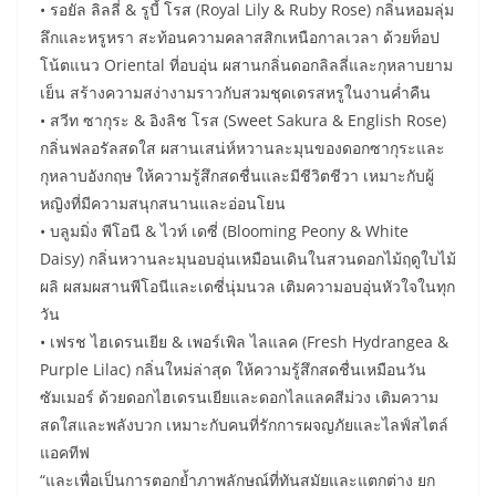
• รอยัล ลิลลี่ & รูบี้ โรส (Royal Lily & Ruby Rose) กลิ่นหอมลุ่ม
ลึกและหรูหรา สะท้อนความคลาสสิกเหนือกาลเวลา ด้วยท็อป
โน้ตแนว Oriental ที่อบอุ่น ผสานกลิ่นดอกลิลลี่และกุหลาบยาม
เย็น สร้างความสง่างามราวกับสวมชุดเดรสหรูในงานค่ำคืน
• สวีท ซากุระ & อิงลิช โรส (Sweet Sakura & English Rose)
กลิ่นฟลอรัลสดใส ผสานเสน่ห์หวานละมุนของดอกซากุระและ
กุหลาบอังกฤษ ให้ความรู้สึกสดชื่นและมีชีวิตชีวา เหมาะกับผู้
หญิงที่มีความสนุกสนานและอ่อนโยน
• บลูมมิ่ง พีโอนี & ไวท์ เดซี่ (Blooming Peony & White
Daisy) กลิ่นหวานละมุนอบอุ่นเหมือนเดินในสวนดอกไม้ฤดูใบไม้
ผลิ ผสมผสานพีโอนีและเดซี่นุ่มนวล เติมความอบอุ่นหัวใจในทุก
วัน
• เฟรช ไฮเดรนเยีย & เพอร์เพิล ไลแลค (Fresh Hydrangea &
Purple Lilac) กลิ่นใหม่ล่าสุด ให้ความรู้สึกสดชื่นเหมือนวัน
ซัมเมอร์ ด้วยดอกไฮเดรนเยียและดอกไลแลคสีม่วง เติมความ
สดใสและพลังบวก เหมาะกับคนที่รักการผจญภัยและไลฟ์สไตล์
แอคทีฟ
“และเพื่อเป็นการตอกย้ำภาพลักษณ์ที่ทันสมัยและแตกต่าง ยก