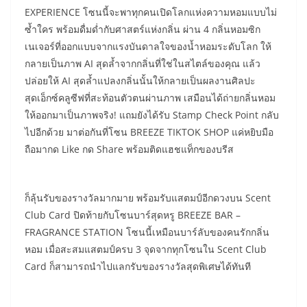
EXPERIENCE โซนนี้จะพาทุกคนเปิดโลกแห่งความหอมแบบไม่
ซ้ำใคร พร้อมดื่มด่ำกับศาสตร์แห่งกลิ่น ผ่าน 4 กลิ่นหอมซิก
เนเจอร์ที่ออกแบบจากแรงบันดาลใจของน้ำหอมระดับโลก ให้
กลายเป็นภาพ AI สุดล้ำจากกลิ่นที่ใช่ในสไตล์ของคุณ แล้ว
ปล่อยให้ AI สุดล้ำแปลงกลิ่นนั้นให้กลายเป็นผลงานศิลปะ
สุดเอ็กซ์คลูซีฟที่สะท้อนตัวตนผ่านภาพ เสมือนได้ถ่ายกลิ่นหอม
ให้ออกมาเป็นภาพจริง! แถมยังได้รับ Stamp Check Point กลับ
ไปอีกด้วย มาต่อกันที่โซน BREEZE TIKTOK SHOP แค่หยิบมือ
ถือมากด Like กด Share พร้อมติดแฮชแท็กของบรีส
ก็ลุ้นรับของรางวัลมากมาย พร้อมรับแสตมป์อีกดวงบน Scent
Club Card ปิดท้ายกับโซนบาร์สุดหรู BREEZE BAR –
FRAGRANCE STATION โซนนี้เหมือนบาร์ลับของคนรักกลิ่น
หอม เมื่อสะสมแสตมป์ครบ 3 จุดจากทุกโซนใน Scent Club
Card ก็สามารถนำไปแลกรับของรางวัลสุดพิเศษได้ทันที