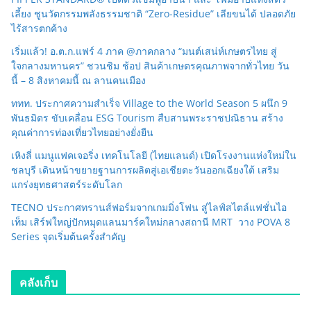
เลี้ยง ชูนวัตกรรมพลังธรรมชาติ “Zero-Residue” เลียขนได้ ปลอดภัย
ไร้สารตกค้าง
เริ่มแล้ว! อ.ต.ก.แฟร์ 4 ภาค @ภาคกลาง “มนต์เสน่ห์เกษตรไทย สู่
ใจกลางมหานคร” ชวนชิม ช้อป สินค้าเกษตรคุณภาพจากทั่วไทย วัน
นี้ – 8 สิงหาคมนี้ ณ ลานคนเมือง
ททท. ประกาศความสำเร็จ Village to the World Season 5 ผนึก 9
พันธมิตร ขับเคลื่อน ESG Tourism สืบสานพระราชปณิธาน สร้าง
คุณค่าการท่องเที่ยวไทยอย่างยั่งยืน
เหิงลี่ แมนูแฟคเจอริ่ง เทคโนโลยี (ไทยแลนด์) เปิดโรงงานแห่งใหม่ใน
ชลบุรี เดินหน้าขยายฐานการผลิตสู่เอเชียตะวันออกเฉียงใต้ เสริม
แกร่งยุทธศาสตร์ระดับโลก
TECNO ประกาศทรานส์ฟอร์มจากเกมมิ่งโฟน สู่ไลฟ์สไตล์แฟชั่นไอ
เท็ม เสิร์ฟใหญ่ปักหมุดแลนมาร์คใหม่กลางสถานี MRT วาง POVA 8
Series จุดเริ่มต้นครั้งสำคัญ
คลังเก็บ