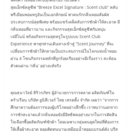
สุดเอ็กซ์คลูซีฟ “Breeze Excel Signature : Scent club” คลับ
พรีเมียมหอมหรูอันเป็นเอกลักษณ์ พาคนรักกลิ่นหอมสัมผัส
ประสบการณ์สุดพิเศษ พร้อมแชร์เคล็ดลับการซักผ้าให้สะอาด มี
กลิ่นหอมที่ยาวนาน และกิจกรรมสุดเอ็กซ์คลูซีฟกับหนุ่ม
เจมีไนน์ พร้อมกิจกรรมสุดหรูในรูปแบบ Scent Club
Experience พาทุกท่านเดินทางเข้าสู่ “Scent Journey” ที่จะ
เปลี่ยนการซักผ้าให้กลายเป็นประสบการณ์ในโลกแห่งน้ำหอม
ผ่าน 4 โซนกิจกรรมหลักที่ถูกร้อยเรียงอย่างมีเรื่องราว สะท้อน
ตัวตนผ่าน ‘กลิ่น’ อย่างแท้จริง
คุณธนาวัลย์ สิริวรภัทร ผู้อำนวยการการตลาด ผลิตภัณฑ์ใน
ครัวเรือน บริษัท ยูนิลีเวอร์ ไทย เทรดดิ้ง จํากัด เผยว่า “จากการ
ศึกษาความต้องการของผู้บริโภคอย่างลึกซึ้ง เราพบว่านอกจาก
การซักสะอาดแล้วกลิ่นหอมยังมีอิทธิพลอย่างมากในการตัดสิน
ใจเลือกซื้อผลิตภัณฑ์ซักผ้า โดยเฉพาะกลุ่มคนยุคใหม่ที่ต้องการ
ให้เสื้อผ้าสะอาด หอมติดทนนานเหมือนน้ำหอมแบรนด์ดัง บรีส