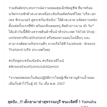
ร่วมสัมผัสประสบการณ์ความหอมสุดเอ็กซ์คลูซีฟ ที่มาพร้อม
นวัตกรรมซักผ้าสะอาดเหนือระดับกับผลิตภัณฑ์ใหม่ “บรีส เอก
เซล ซิกเนเจอร์ สูตรเซรั่มเข้มข้น” ให้ผ้าสะอาด ขจัดคราบหนัก
ตั้งแต่ครั้งแรกที่ซัก พร้อมกลิ่นหอมหรู ติดผ้ายาวนาน 45 วัน*
ได้แล้ววันนี้ที่ห้างสรรพสินค้าชั้นนำทั่วประเทศ TikTok Shop :
unileverofficialthailand หรือช่องทางออนไลน์อื่นๆ และ
สามารถติดตามกิจกรรมดีๆ จากบรีสได้ที่ Facebook : Breeze
Thailand (บรีส ประเทศไทย)
#บรีสสูตรเซรั่มเข้มข้น #บรีสxเจมีไนน์
#BreezeExcelScentclubXGemini
*จากผลทดสอบในห้องปฏิบัติการโดยผู้เชี่ยวชาญด้านน้ำหอม
เมื่อเก็บผ้าไว้ในตู้ 45 วัน เมื่อ พ.ศ. 2567
สุดปัง…!!! เด็กยามาฮ่าสุพรรณบุรี ชนะเลิศที่ 1 Yamaha