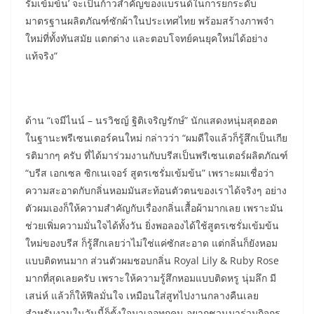
รั่มเข้มข้น’ จะเป็นก้าวสำคัญของแบรนด์ในการยกระดับ
มาตรฐานผลิตภัณฑ์ซักผ้าในประเทศไทย พร้อมสร้างภาพจำ
ใหม่ที่ทั้งทันสมัย แตกต่าง และตอบโจทย์คนยุคใหม่ได้อย่าง
แท้จริง”
ด้าน “เจมีไนน์ – นรวิชญ์ ฐิติเจริญรักษ์” นักแสดงหนุ่มสุดฮอต
ในฐานะพรีเซนเตอร์คนใหม่ กล่าวว่า “ผมดีใจแล้วก็รู้สึกเป็นเกีย
รติมากๆ ครับ ที่ได้มาร่วมงานกับบรีสเป็นพรีเซนเตอร์ผลิตภัณฑ์
“บรีส เอกเซล ซิกเนเจอร์ สูตรเซรั่มเข้มข้น” เพราะผมเชื่อว่า
ความสะอาดกับกลิ่นหอมมันสะท้อนตัวตนของเราได้จริงๆ อย่าง
ตัวผมเองก็ให้ความสำคัญกับเรื่องกลิ่นเสื้อผ้ามากเลย เพราะมัน
ช่วยเพิ่มความมั่นใจได้ทั้งวัน ยิ่งพอลองได้ใช้สูตรเซรั่มเข้มข้น
ใหม่ของบรีส ก็รู้สึกเลยว่าไม่ใช่แค่ซักสะอาด แต่กลิ่นก็ยังหอม
แบบติดทนมาก ส่วนตัวผมชอบกลิ่น Royal Lily & Ruby Rose
มากที่สุดเลยครับ เพราะให้ความรู้สึกหอมแบบติดหรู นุ่มลึก มี
เสน่ห์ แล้วก็ให้ฟีลมั่นใจ เหมือนใส่สูทไปงานกลางคืนเลย
สำหรับงานในวันนี้ก็ตั้งใจมาเจอทุกคน อยากชวนมาร่วมกิจกร