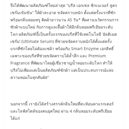
จึงได้พัฒนาผลิตภัณฑ์ใหม่ล่าสุด “บรีส เอกเซล ซิกเนเจอร์ สูตร
เซรั่มเข้มข้น” ให้ผ้าสะอาด ขจัดคราบหนัก ตั้งแต่ครั้งแรกที่ซัก
พร้อมกลิ่นหอมหรู ติดผ้ายาวนาน 45 วัน* ที่ผสานนวัตกรรมการ
ซักผ้าแบบใหม่ กับการดูแลเสื้อผ้าให้มีกลิ่นหอมพรีเมียมระดับ
โลก ผลิตภัณฑ์นี้เป็นครั้งแรกของบรีสที่ใช้เทคโนโลยี ‘อัลติเมต
เซรั่ม’ (Ultimate Serum) ที่ช่วยขจัดคราบหนักได้ตั้งแต่ครั้ง
แรกที่ซักโดยไม่ต้องแช่ผ้า พร้อมกับ Smart Enzyme เอกสิทธิ์
เฉพาะของบรีสที่ช่วยขจัดคราบได้ล้ำลึก และ Premium
Fragrance ที่พัฒนาโดยผู้เชี่ยวชาญน้ำหอมระดับโลก ทำให้
บรีสไม่เพียงแค่เป็นผลิตภัณฑ์ซักผ้า แต่เป็นประสบการณ์แห่ง
ความหอมในทุกสัมผัส”
นอกจากนี้ เรายังได้สร้างสรรค์กลิ่นใหม่ที่สะท้อนคาแรกเตอร์
และไลฟ์สไตล์ของคนยุคใหม่ ผ่าน 4 กลิ่นหอมระดับพรีเมียม
ได้แก่