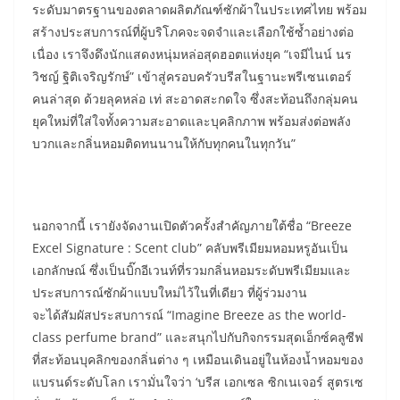
ระดับมาตรฐานของตลาดผลิตภัณฑ์ซักผ้าในประเทศไทย พร้อม
สร้างประสบการณ์ที่ผู้บริโภคจะจดจำและเลือกใช้ซ้ำอย่างต่อ
เนื่อง เราจึงดึงนักแสดงหนุ่มหล่อสุดฮอตแห่งยุค “เจมีไนน์ นร
วิชญ์ ฐิติเจริญรักษ์” เข้าสู่ครอบครัวบรีสในฐานะพรีเซนเตอร์
คนล่าสุด ด้วยลุคหล่อ เท่ สะอาดสะกดใจ ซึ่งสะท้อนถึงกลุ่มคน
ยุคใหม่ที่ใส่ใจทั้งความสะอาดและบุคลิกภาพ พร้อมส่งต่อพลัง
บวกและกลิ่นหอมติดทนนานให้กับทุกคนในทุกวัน”
นอกจากนี้ เรายังจัดงานเปิดตัวครั้งสำคัญภายใต้ชื่อ “Breeze
Excel Signature : Scent club” คลับพรีเมียมหอมหรูอันเป็น
เอกลักษณ์ ซึ่งเป็นบิ๊กอีเวนท์ที่รวมกลิ่นหอมระดับพรีเมียมและ
ประสบการณ์ซักผ้าแบบใหม่ไว้ในที่เดียว ที่ผู้ร่วมงาน
จะได้สัมผัสประสบการณ์ “Imagine Breeze as the world-
class perfume brand” และสนุกไปกับกิจกรรมสุดเอ็กซ์คลูซีฟ
ที่สะท้อนบุคลิกของกลิ่นต่าง ๆ เหมือนเดินอยู่ในห้องน้ำหอมของ
แบรนด์ระดับโลก เรามั่นใจว่า ‘บรีส เอกเซล ซิกเนเจอร์ สูตรเซ