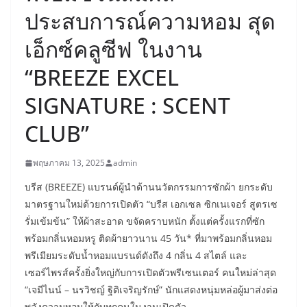
ประสบการณ์ความหอม สุด
เอ็กซ์คลูซีฟ ในงาน
“BREEZE EXCEL
SIGNATURE : SCENT
CLUB”
พฤษภาคม 13, 2025
admin
บรีส (BREEZE) แบรนด์ผู้นำด้านนวัตกรรมการซักผ้า ยกระดับ
มาตรฐานใหม่ด้วยการเปิดตัว “บรีส เอกเซล ซิกเนเจอร์ สูตรเซ
รั่มเข้มข้น” ให้ผ้าสะอาด ขจัดคราบหนัก ตั้งแต่ครั้งแรกที่ซัก
พร้อมกลิ่นหอมหรู ติดผ้ายาวนาน 45 วัน* ที่มาพร้อมกลิ่นหอม
พรีเมียมระดับน้ำหอมแบรนด์ดังถึง 4 กลิ่น 4 สไตล์ และ
เซอร์ไพรส์ครั้งยิ่งใหญ่กับการเปิดตัวพรีเซนเตอร์ คนใหม่ล่าสุด
“เจมีไนน์ – นรวิชญ์ ฐิติเจริญรักษ์” นักแสดงหนุ่มหล่อผู้มาส่งต่อ
พลังความหอมให้กับทุกคนในงานเปิดตัว