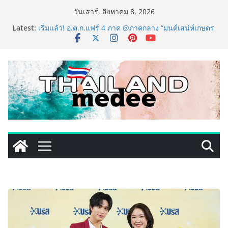
Skip
วันเสาร์, สิงหาคม 8, 2026
to
Latest:
เริ่มแล้ว! อ.ต.ก.แฟร์ 4 ภาค @ภาคกลาง “มนต์เสน่ห์เกษตร
content
ไทย สู่ใจกลางมหานคร” ชวนชิม ช้อป สินค้าเกษตร
คุณภาพจากทั่วไทย วันนี้ – 8 สิงหาคมนี้ ณ ลานคนเมือง
ททท. ประกาศความสำเร็จ Village to the World Season
5 ผนึก 9 พันธมิตร ขับเคลื่อน ESG Tourism สืบสานพระ
ราชปณิธาน สร้างคุณค่าการท่องเที่ยวไทยอย่างยั่งยืน
เหิงลี่ แมนูแฟคเจอริ่ง เทคโนโลยี (ไทยแลนด์) เปิดโรงงาน
แห่งใหม่ในชลบุรี เดินหน้าขยายฐานการผลิตสู่เอเชียตะวัน
ออกเฉียงใต้ เสริมแกร่งยุทธศาสตร์ระดับโลก
TECNO ประกาศทรานส์ฟอร์มจากเกมมิ่งโฟน สู่ไลฟ์สไตล์
แฟชั่นไอเท็ม เสิร์ฟใหญ่ปักหมุดแลนมาร์คใหม่กลางสถานี
MRT วาง POVA 8 Series จุดเริ่มต้นครั้งสำคัญ
PIPPER STANDARD® เปิดตัวแชมพูอาบน้ำ และ โฟมอาบ
แห้งสัตว์เลี้ยง ชูนวัตกรรมพลังธรรมชาติ “Zero-Residue”
เลียขนได้ ปลอดภัย ไร้สารตกค้าง