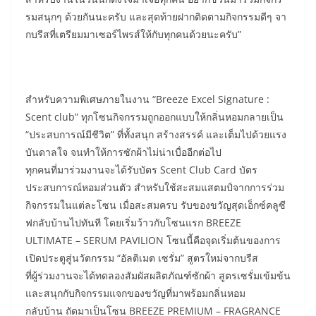
รมสนุกๆ ด้วยกันนะครับ และสุดท้ายฝากติดตามกิจกรรมดีๆ จา
กบรีสที่เตรียมมาเซอร์ไพรส์ให้กับทุกคนด้วยนะครับ”
สำหรับความพิเศษภายในงาน “Breeze Excel Signature :
Scent club” ทุกโซนกิจกรรมถูกออกแบบให้กลิ่นหอมกลายเป็น
“ประสบการณ์มีชีวิต” ที่ทั้งสนุก สร้างสรรค์ และเต็มไปด้วยแรง
บันดาลใจ จนทำให้การซักผ้าไม่น่าเบื่ออีกต่อไป
ทุกคนที่มาร่วมงานจะได้รับบัตร Scent Club Card บัตร
ประสบการณ์หอมส่วนตัว สำหรับใช้สะสมแสตมป์จากการร่วม
กิจกรรมในแต่ละโซน เมื่อสะสมครบ รับของขวัญสุดเอ็กซ์คลูซี
ฟกลับบ้านไปทันที โดยเริ่มว้าวกับโซนแรก BREEZE
ULTIMATE – SERUM PAVILION โซนนี้คือจุดเริ่มต้นของการ
เปิดประตูสู่นวัตกรรม “อัลติเมต เซรั่ม” สูตรใหม่จากบรีส
ที่ผู้ร่วมงานจะได้ทดลองสัมผัสผลิตภัณฑ์ซักผ้า สูตรเซรั่มเข้มข้น
และสนุกกับกิจกรรมแจกของขวัญที่มาพร้อมกลิ่นหอม
กลับบ้าน ถัดมาเป็นโซน BREEZE PREMIUM – FRAGRANCE