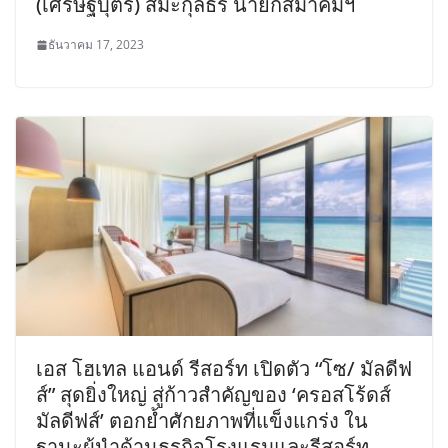
(เศรษฐบุตร) สิมะกุลธร นายกสมาคมฯ
ธันวาคม 17, 2023
เอส โฮเทล แอนด์ รีสอร์ท เปิดตัว “โซ/ มัลดีฟ
ส์” สุดยิ่งใหญ่​ สู่ก้าวสำคัญของ ‘ครอสโร้ดส์
มัลดีฟส์’ ตอกย้ำศักยภาพที่แข็งแกร่ง ใน
ฐานะผู้นำด้านธุรกิจโรงแรมและรีสอร์ท