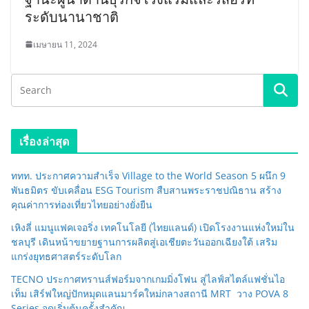
ระดับนานาชาติ
เมษายน 11, 2024
เรื่องล่าสุด
ททท. ประกาศความสำเร็จ Village to the World Season 5 ผนึก 9
พันธมิตร ขับเคลื่อน ESG Tourism สืบสานพระราชปณิธาน สร้าง
คุณค่าการท่องเที่ยวไทยอย่างยั่งยืน
เหิงลี่ แมนูแฟคเจอริ่ง เทคโนโลยี (ไทยแลนด์) เปิดโรงงานแห่งใหม่ใน
ชลบุรี เดินหน้าขยายฐานการผลิตสู่เอเชียตะวันออกเฉียงใต้ เสริม
แกร่งยุทธศาสตร์ระดับโลก
TECNO ประกาศทรานส์ฟอร์มจากเกมมิ่งโฟน สู่ไลฟ์สไตล์แฟชั่นไอ
เท็ม เสิร์ฟใหญ่ปักหมุดแลนมาร์คใหม่กลางสถานี MRT วาง POVA 8
Series จุดเริ่มต้นครั้งสำคัญ