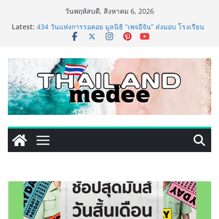
Skip
วันพฤหัสบดี, สิงหาคม 6, 2026
to
Latest:
434 วันแห่งการรอคอย มูลนิธิ “เพจอีจัน” ส่งมอบ โรงเรียน
content
เด็กพิเศษทองผาภูมิ ให้กระทรวงศึกษาธิการ ส่งต่อโอกาส
ทางการศึกษาให้เด็กพิเศษกว่า 100 คน ใช้เวลา 434 วัน
เปลี่ยนพื้นที่ว่างเปล่าให้กลายเป็นโรงเรียนแห่งความหวัง
ททท. ประกาศความสำเร็จ Village to the World Season
5 ผนึก 9 พันธมิตร ขับเคลื่อน ESG Tourism สืบสานพระ
ราชปณิธาน สร้างคุณค่าการท่องเที่ยวไทยอย่างยั่งยืน
เหิงลี่ แมนูแฟคเจอริ่ง เทคโนโลยี (ไทยแลนด์) เปิดโรงงาน
แห่งใหม่ในชลบุรี เดินหน้าขยายฐานการผลิตสู่เอเชียตะวัน
ออกเฉียงใต้ เสริมแกร่งยุทธศาสตร์ระดับโลก
TECNO ประกาศทรานส์ฟอร์มจากเกมมิ่งโฟน สู่ไลฟ์สไตล์
แฟชั่นไอเท็ม เสิร์ฟใหญ่ปักหมุดแลนมาร์คใหม่กลางสถานี
MRT วาง POVA 8 Series จุดเริ่มต้นครั้งสำคัญ
ครั้งแรกของอุตสาหกรรมสีไทย นิปปอนเพนต์ผนึก 6 พันธ
มิตรโมเดิร์นเทรดชั้นนำ นำร่องเปิดตัว “NIPPON PAINT
WORRY FREE” โปรแกรมดูแลคุณภาพฟิล์มสีหลังการขาย
ยกระดับความมั่นใจลูกค้าด้วยผลิตภัณฑ์คุณภาพและ
บริการหลังการขายที่ครบวงจร