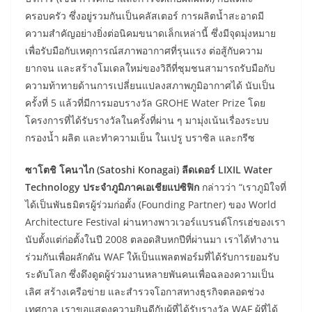
ครอบครัว ซึ่งอยู่รวมกันเป็นคลัสเตอร์ การผลิตน้ำสะอาดมี
ความสำคัญอย่างยิ่งต่อนิคมขนาดเล็กเหล่านี้ ซึ่งมีจุดมุ่งหมาย
เพื่อรับมือกับเหตุการณ์สภาพอากาศที่รุนแรง ต่อสู้กับความ
ยากจน และสร้างโมเดลใหม่ของวิถีที่ชุมชนสามารถรับมือกับ
ความท้าทายด้านการเปลี่ยนแปลงสภาพภูมิอากาศได้ นับเป็น
ครั้งที่ 5 แล้วที่มีการมอบรางวัล GROHE Water Prize โดย
โครงการที่ได้รับรางวัลในครั้งที่ผ่าน ๆ มามุ่งเน้นเรื่องระบบ
กรองน้ำ ผลิต และทำความเย็น ในเปรู บราซิล และกรีซ
ซาโตชิ โคนาไก (
Satoshi Konagai) ลีดเดอร์ LIXIL Water
Technology ประจำภูมิภาคเอเชียแปซิฟิก
กล่าวว่า “เราภูมิใจที่
ได้เป็นพันธมิตรผู้ร่วมก่อตั้ง (Founding Partner) ของ World
Architecture Festival ผ่านทางพาวเวอร์แบรนด์โกรเฮ่ของเรา
นับตั้งแต่ก่อตั้งในปี 2008 ตลอดสิบหกปีที่ผ่านมา เราได้ทำงาน
ร่วมกันเพื่อผลักดัน WAF ให้เป็นแพลตฟอร์มที่ได้รับการยอมรับ
ระดับโลก ซึ่งดึงดูดผู้ร่วมงานหลายพันคนเพื่อฉลองความเป็น
เลิศ สร้างเครือข่าย และสำรวจโอกาสทางธุรกิจตลอดช่วง
เทศกาล เราขอแสดงความยินดีกับผู้ที่ได้รับรางวัล WAF ผู้ที่ได้