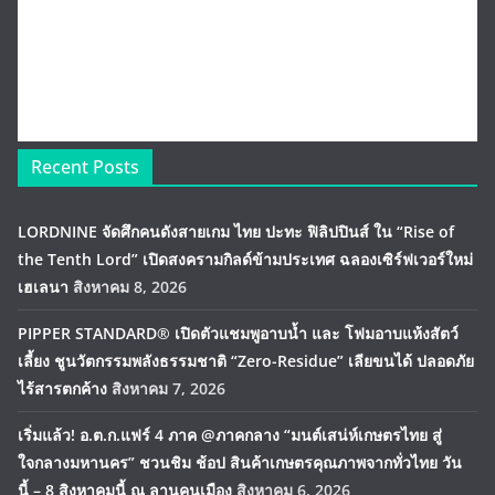
Recent Posts
LORDNINE จัดศึกคนดังสายเกม ไทย ปะทะ ฟิลิปปินส์ ใน “Rise of
the Tenth Lord” เปิดสงครามกิลด์ข้ามประเทศ ฉลองเซิร์ฟเวอร์ใหม่
เฮเลนา
สิงหาคม 8, 2026
PIPPER STANDARD® เปิดตัวแชมพูอาบน้ำ และ โฟมอาบแห้งสัตว์
เลี้ยง ชูนวัตกรรมพลังธรรมชาติ “Zero-Residue” เลียขนได้ ปลอดภัย
ไร้สารตกค้าง
สิงหาคม 7, 2026
เริ่มแล้ว! อ.ต.ก.แฟร์ 4 ภาค @ภาคกลาง “มนต์เสน่ห์เกษตรไทย สู่
ใจกลางมหานคร” ชวนชิม ช้อป สินค้าเกษตรคุณภาพจากทั่วไทย วัน
นี้ – 8 สิงหาคมนี้ ณ ลานคนเมือง
สิงหาคม 6, 2026