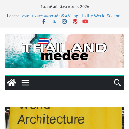
Skip
วันอาทิตย์, สิงหาคม 9, 2026
to
Latest:
ททท. ประกาศความสำเร็จ Village to the World Season
content
5 ผนึก 9 พันธมิตร ขับเคลื่อน ESG Tourism สืบสานพระ
ราชปณิธาน สร้างคุณค่าการท่องเที่ยวไทยอย่างยั่งยืน
เหิงลี่ แมนูแฟคเจอริ่ง เทคโนโลยี (ไทยแลนด์) เปิดโรงงาน
แห่งใหม่ในชลบุรี เดินหน้าขยายฐานการผลิตสู่เอเชียตะวัน
ออกเฉียงใต้ เสริมแกร่งยุทธศาสตร์ระดับโลก
LORDNINE จัดศึกคนดังสายเกม ไทย ปะทะ ฟิลิปปินส์ ใน
“Rise of the Tenth Lord” เปิดสงครามกิลด์ข้ามประเทศ
ฉลองเซิร์ฟเวอร์ใหม่ เฮเลนา
PIPPER STANDARD® เปิดตัวแชมพูอาบน้ำ และ โฟมอาบ
แห้งสัตว์เลี้ยง ชูนวัตกรรมพลังธรรมชาติ “Zero-Residue”
เลียขนได้ ปลอดภัย ไร้สารตกค้าง
เริ่มแล้ว! อ.ต.ก.แฟร์ 4 ภาค @ภาคกลาง “มนต์เสน่ห์เกษตร
ไทย สู่ใจกลางมหานคร” ชวนชิม ช้อป สินค้าเกษตร
คุณภาพจากทั่วไทย วันนี้ – 8 สิงหาคมนี้ ณ ลานคนเมือง