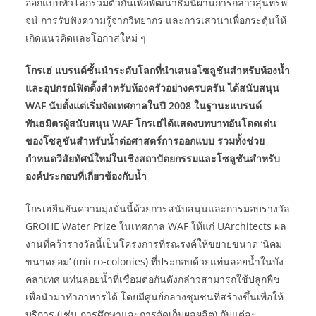
ออกแบบทั่วโลกรวมตัวกันเพื่อพัฒนาธีมนี้ผ่านการกล่าวสุนทรพ
จน์ การรับฟังความรู้จากวิทยากร และการเสวนาเพื่อกระตุ้นให้
เกิดแนวคิดและโอกาสใหม่ ๆ
โกรเฮ่ แบรนด์ชั้นนำระดับโลกที่นำเสนอโซลูชันสำหรับห้องน้ำ
และอุปกรณ์ฟิตติ้งสำหรับห้องครัวอย่างครบครัน ได้สนับสนุน
WAF นับตั้งแต่เริ่มจัดเทศกาลในปี 2008 ในฐานะแบรนด์
พันธมิตรผู้สนับสนุน WAF โกรเฮ่ได้แสดงบทบาทอันโดดเด่น
ของโซลูชันสำหรับน้ำต่อศาสตร์การออกแบบ รวมทั้งช่วย
กำหนดวิสัยทัศน์ใหม่ในเชิงสถาปัตยกรรมและโซลูชันสำหรับ
องค์ประกอบที่เกี่ยวข้องกับน้ำ
โกรเฮ่ยืนยันความมุ่งมั่นนี้ด้วยการสนับสนุนและการมอบรางวัล
GROHE Water Prize ในเทศกาล WAF ให้แก่ UArchitects ผล
งานที่คว้ารางวัลนี้เป็นโครงการที่รณรงค์ให้ขยายขนาด ‘นิคม
ขนาดย่อม’ (micro-colonies) ที่ประกอบด้วยแท่นลอยน้ำในบัง
คลาเทศ แท่นลอยน้ำที่เชื่อมต่อกันดังกล่าวสามารถใช้ปลูกพืช
เพื่อนำมาทำอาหารได้ โดยมีศูนย์กลางชุมชนที่สร้างขึ้นเพื่อให้
บริการ (เช่น การศึกษาและการจัดเก็บผลผลิต) กับแต่ละ