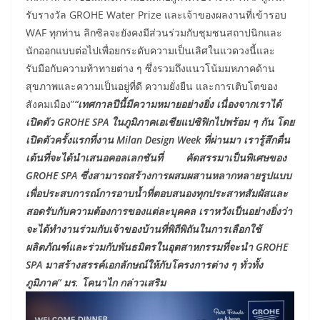
รับรางวัล GROHE Water Prize และเจ้าของผลงานที่เข้ารอบ
WAF ทุกท่าน ลิกซิลจะยังคงมีส่วนร่วมกับชุมชนสถาปนิกและ
นักออกแบบต่อไปเพื่อยกระดับความเป็นเลิศในแวดวงนี้และ
รับมือกับความท้าทายต่าง ๆ ซึ่งรวมถึงแนวโน้มมหภาคด้าน
สุขภาพและความเป็นอยู่ที่ดี ความยั่งยืน และการเติบโตของ
สังคมเมือง”
“เทศกาลปีนี้มีความหมายอย่างยิ่ง เนื่องจากเราได้
เปิดตัว GROHE SPA ในภูมิภาคเอเชียแปซิฟิกไปพร้อม ๆ กัน โดย
เปิดตัวครั้งแรกที่งาน Milan Design Week ที่ผ่านมา เรารู้สึกตื่น
เต้นที่จะได้นำเสนอคอลเลกชันที่ คัดสรรมาเป็นพิเศษของ
GROHE SPA ซึ่งสามารถสร้างการผสมผสานหลากหลายรูปแบบ
เพื่อประสบการณ์การอาบน้ำที่ตอบสนองทุกประสาทสัมผัสและ
สอดรับกับความต้องการของแต่ละบุคคล เราหวังเป็นอย่างยิ่งว่า
จะได้ทำงานร่วมกับเจ้าของบ้านที่พิถีพิถันในการเลือกใช้
ผลิตภัณฑ์และร่วมกับพันธมิตรในอุตสาหกรรมที่จะนำ GROHE
SPA มาสร้างสรรค์เอกลักษณ์ให้กับโครงการต่าง ๆ ทั่วทั้ง
ภูมิภาค” มร. โคนาไก กล่าวเสริม