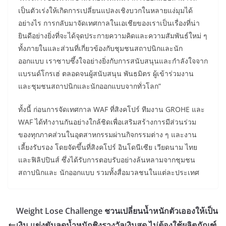
เป็นตัวเร่งให้เกิดการเปลี่ยนแปลงเชิงบวกในหลายแง่มุมได้
อย่างไร การกลับมาจัดเทศกาลในเอเชียของเราเป็นเรื่องที่น่า
ยินดีอย่างยิ่งที่จะได้จุดประกายความคิดและความสัมพันธ์ใหม่ ๆ
ทั้งภายในและส่วนที่เกี่ยวข้องกับชุมชนสถาปนิกและนัก
ออกแบบ เราซาบซึ้งใจอย่างยิ่งกับการสนับสนุนและกำลังใจจาก
แบรนด์โกรเฮ่ ตลอดจนผู้สนับสนุน พันธมิตร ผู้เข้าร่วมงาน
และชุมชนสถาปนิกและนักออกแบบจากทั่วโลก”
ทั้งนี้ ก่อนการจัดเทศกาล WAF ที่สิงคโปร์ ทีมงาน GROHE และ
WAF ได้ทำงานกันอย่างใกล้ชิดเพื่อเสริมสร้างการมีส่วนร่วม
ของทุกภาคส่วนในอุตสาหกรรมผ่านกิจกรรมต่าง ๆ และงาน
เลี้ยงรับรอง โดยจัดขึ้นที่สิงคโปร์ อินโดนีเซีย เวียดนาม ไทย
และฟิลิปปินส์ ซึ่งได้รับการตอบรับอย่างล้นหลามจากชุมชน
สถาปนิกและ นักออกแบบ รวมทั้งสื่อมวลชนในแต่ละประเทศ
Weight Lose Challenge ชวนเปลี่ยนน้ำหนักตัวเอองให้เป็น
เงิน แข่งขันลดน้ำหนักชิงรางวัลเงินสด ไม่ต้องใช้ผลิตภัณฑ์