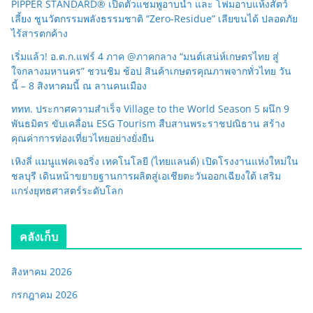
PIPPER STANDARD® เปิดตัวแชมพูอาบน้ำ และ โฟมอาบแห้งสัตว์
เลี้ยง ชูนวัตกรรมพลังธรรมชาติ “Zero-Residue” เลียขนได้ ปลอดภัย
ไร้สารตกค้าง
เริ่มแล้ว! อ.ต.ก.แฟร์ 4 ภาค @ภาคกลาง “มนต์เสน่ห์เกษตรไทย สู่
ใจกลางมหานคร” ชวนชิม ช้อป สินค้าเกษตรคุณภาพจากทั่วไทย วัน
นี้ – 8 สิงหาคมนี้ ณ ลานคนเมือง
ททท. ประกาศความสำเร็จ Village to the World Season 5 ผนึก 9
พันธมิตร ขับเคลื่อน ESG Tourism สืบสานพระราชปณิธาน สร้าง
คุณค่าการท่องเที่ยวไทยอย่างยั่งยืน
เหิงลี่ แมนูแฟคเจอริ่ง เทคโนโลยี (ไทยแลนด์) เปิดโรงงานแห่งใหม่ใน
ชลบุรี เดินหน้าขยายฐานการผลิตสู่เอเชียตะวันออกเฉียงใต้ เสริม
แกร่งยุทธศาสตร์ระดับโลก
คลังเก็บ
สิงหาคม 2026
กรกฎาคม 2026