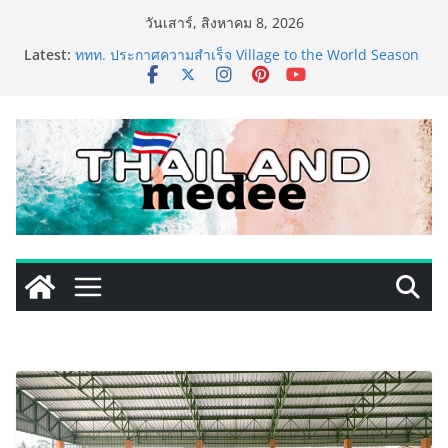
Skip
วันเสาร์, สิงหาคม 8, 2026
เริ่มแล้ว! อ.ต.ก.แฟร์ 4 ภาค @ภาคกลาง “มนต์เสน่ห์เกษตร
to
Latest:
ไทย สู่ใจกลางมหานคร” ชวนชิม ช้อป สินค้าเกษตร
content
คุณภาพจากทั่วไทย วันนี้ – 8 สิงหาคมนี้ ณ ลานคนเมือง
ททท. ประกาศความสำเร็จ Village to the World Season
5 ผนึก 9 พันธมิตร ขับเคลื่อน ESG Tourism สืบสานพระ
ราชปณิธาน สร้างคุณค่าการท่องเที่ยวไทยอย่างยั่งยืน
เหิงลี่ แมนูแฟคเจอริ่ง เทคโนโลยี (ไทยแลนด์) เปิดโรงงาน
แห่งใหม่ในชลบุรี เดินหน้าขยายฐานการผลิตสู่เอเชียตะวัน
ออกเฉียงใต้ เสริมแกร่งยุทธศาสตร์ระดับโลก
LORDNINE จัดศึกคนดังสายเกม ไทย ปะทะ ฟิลิปปินส์ ใน
“Rise of the Tenth Lord” เปิดสงครามกิลด์ข้ามประเทศ
ฉลองเซิร์ฟเวอร์ใหม่ เฮเลนา
PIPPER STANDARD® เปิดตัวแชมพูอาบน้ำ และ โฟมอาบ
แห้งสัตว์เลี้ยง ชูนวัตกรรมพลังธรรมชาติ “Zero-Residue”
เลียขนได้ ปลอดภัย ไร้สารตกค้าง