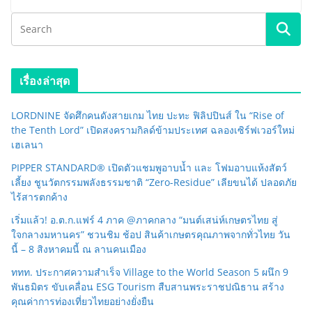
เรื่องล่าสุด
LORDNINE จัดศึกคนดังสายเกม ไทย ปะทะ ฟิลิปปินส์ ใน “Rise of
the Tenth Lord” เปิดสงครามกิลด์ข้ามประเทศ ฉลองเซิร์ฟเวอร์ใหม่
เฮเลนา
PIPPER STANDARD® เปิดตัวแชมพูอาบน้ำ และ โฟมอาบแห้งสัตว์
เลี้ยง ชูนวัตกรรมพลังธรรมชาติ “Zero-Residue” เลียขนได้ ปลอดภัย
ไร้สารตกค้าง
เริ่มแล้ว! อ.ต.ก.แฟร์ 4 ภาค @ภาคกลาง “มนต์เสน่ห์เกษตรไทย สู่
ใจกลางมหานคร” ชวนชิม ช้อป สินค้าเกษตรคุณภาพจากทั่วไทย วัน
นี้ – 8 สิงหาคมนี้ ณ ลานคนเมือง
ททท. ประกาศความสำเร็จ Village to the World Season 5 ผนึก 9
พันธมิตร ขับเคลื่อน ESG Tourism สืบสานพระราชปณิธาน สร้าง
คุณค่าการท่องเที่ยวไทยอย่างยั่งยืน