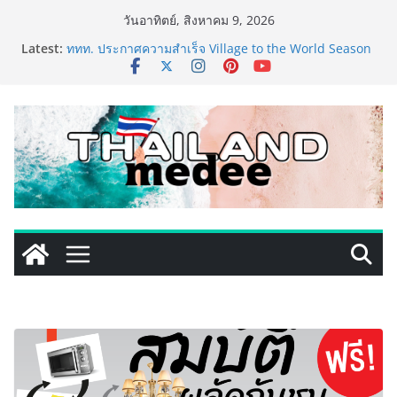
Skip
วันอาทิตย์, สิงหาคม 9, 2026
เริ่มแล้ว! อ.ต.ก.แฟร์ 4 ภาค @ภาคกลาง “มนต์เสน่ห์เกษตร
to
Latest:
ไทย สู่ใจกลางมหานคร” ชวนชิม ช้อป สินค้าเกษตร
content
คุณภาพจากทั่วไทย วันนี้ – 8 สิงหาคมนี้ ณ ลานคนเมือง
ททท. ประกาศความสำเร็จ Village to the World Season
5 ผนึก 9 พันธมิตร ขับเคลื่อน ESG Tourism สืบสานพระ
ราชปณิธาน สร้างคุณค่าการท่องเที่ยวไทยอย่างยั่งยืน
เหิงลี่ แมนูแฟคเจอริ่ง เทคโนโลยี (ไทยแลนด์) เปิดโรงงาน
แห่งใหม่ในชลบุรี เดินหน้าขยายฐานการผลิตสู่เอเชียตะวัน
ออกเฉียงใต้ เสริมแกร่งยุทธศาสตร์ระดับโลก
LORDNINE จัดศึกคนดังสายเกม ไทย ปะทะ ฟิลิปปินส์ ใน
“Rise of the Tenth Lord” เปิดสงครามกิลด์ข้ามประเทศ
ฉลองเซิร์ฟเวอร์ใหม่ เฮเลนา
PIPPER STANDARD® เปิดตัวแชมพูอาบน้ำ และ โฟมอาบ
แห้งสัตว์เลี้ยง ชูนวัตกรรมพลังธรรมชาติ “Zero-Residue”
เลียขนได้ ปลอดภัย ไร้สารตกค้าง