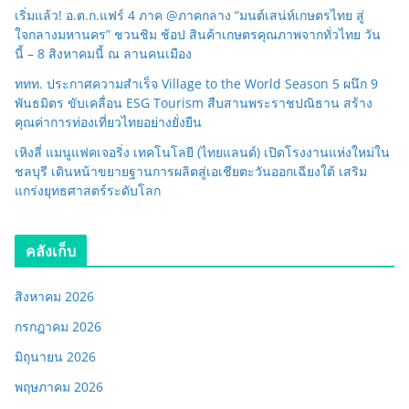
เริ่มแล้ว! อ.ต.ก.แฟร์ 4 ภาค @ภาคกลาง “มนต์เสน่ห์เกษตรไทย สู่
ใจกลางมหานคร” ชวนชิม ช้อป สินค้าเกษตรคุณภาพจากทั่วไทย วัน
นี้ – 8 สิงหาคมนี้ ณ ลานคนเมือง
ททท. ประกาศความสำเร็จ Village to the World Season 5 ผนึก 9
พันธมิตร ขับเคลื่อน ESG Tourism สืบสานพระราชปณิธาน สร้าง
คุณค่าการท่องเที่ยวไทยอย่างยั่งยืน
เหิงลี่ แมนูแฟคเจอริ่ง เทคโนโลยี (ไทยแลนด์) เปิดโรงงานแห่งใหม่ใน
ชลบุรี เดินหน้าขยายฐานการผลิตสู่เอเชียตะวันออกเฉียงใต้ เสริม
แกร่งยุทธศาสตร์ระดับโลก
คลังเก็บ
สิงหาคม 2026
กรกฎาคม 2026
มิถุนายน 2026
พฤษภาคม 2026