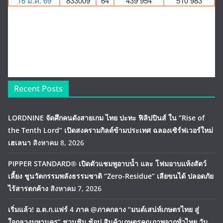
Recent Posts
LORDNINE จัดศึกคนดังสายเกม ไทย ปะทะ ฟิลิปปินส์ ใน “Rise of
the Tenth Lord” เปิดสงครามกิลด์ข้ามประเทศ ฉลองเซิร์ฟเวอร์ใหม่
เฮเลนา
สิงหาคม 8, 2026
PIPPER STANDARD® เปิดตัวแชมพูอาบน้ำ และ โฟมอาบแห้งสัตว์
เลี้ยง ชูนวัตกรรมพลังธรรมชาติ “Zero-Residue” เลียขนได้ ปลอดภัย
ไร้สารตกค้าง
สิงหาคม 7, 2026
เริ่มแล้ว! อ.ต.ก.แฟร์ 4 ภาค @ภาคกลาง “มนต์เสน่ห์เกษตรไทย สู่
ใจกลางมหานคร” ชวนชิม ช้อป สินค้าเกษตรคุณภาพจากทั่วไทย วัน