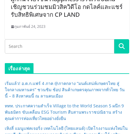
เชิญชวนร่วมชมมิวสิควิดีโอ กดไลค์และแชร์
รับสิทธิพิเศษจาก CP LAND
กุมภาพันธ์ 24, 2023
เรื่องล่าสุด
เริ่มแล้ว! อ.ต.ก.แฟร์ 4 ภาค @ภาคกลาง “มนต์เสน่ห์เกษตรไทย สู่
ใจกลางมหานคร” ชวนชิม ช้อป สินค้าเกษตรคุณภาพจากทั่วไทย วัน
นี้ – 8 สิงหาคมนี้ ณ ลานคนเมือง
ททท. ประกาศความสำเร็จ Village to the World Season 5 ผนึก 9
พันธมิตร ขับเคลื่อน ESG Tourism สืบสานพระราชปณิธาน สร้าง
คุณค่าการท่องเที่ยวไทยอย่างยั่งยืน
เหิงลี่ แมนูแฟคเจอริ่ง เทคโนโลยี (ไทยแลนด์) เปิดโรงงานแห่งใหม่ใน