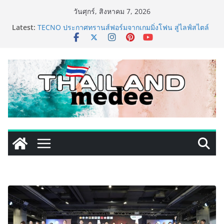
Skip
วันศุกร์, สิงหาคม 7, 2026
to
Latest:
TECNO ประกาศทรานส์ฟอร์มจากเกมมิ่งโฟน สู่ไลฟ์สไตล์
content
แฟชั่นไอเท็ม เสิร์ฟใหญ่ปักหมุดแลนมาร์คใหม่กลางสถานี
MRT วาง POVA 8 Series จุดเริ่มต้นครั้งสำคัญ
ครั้งแรกของอุตสาหกรรมสีไทย นิปปอนเพนต์ผนึก 6 พันธ
มิตรโมเดิร์นเทรดชั้นนำ นำร่องเปิดตัว “NIPPON PAINT
WORRY FREE” โปรแกรมดูแลคุณภาพฟิล์มสีหลังการขาย
ยกระดับความมั่นใจลูกค้าด้วยผลิตภัณฑ์คุณภาพและ
บริการหลังการขายที่ครบวงจร
เริ่มแล้ว! อ.ต.ก.แฟร์ 4 ภาค @ภาคกลาง “มนต์เสน่ห์เกษตร
ไทย สู่ใจกลางมหานคร” ชวนชิม ช้อป สินค้าเกษตร
คุณภาพจากทั่วไทย วันนี้ – 8 สิงหาคมนี้ ณ ลานคนเมือง
ททท. ประกาศความสำเร็จ Village to the World Season
5 ผนึก 9 พันธมิตร ขับเคลื่อน ESG Tourism สืบสานพระ
ราชปณิธาน สร้างคุณค่าการท่องเที่ยวไทยอย่างยั่งยืน
เหิงลี่ แมนูแฟคเจอริ่ง เทคโนโลยี (ไทยแลนด์) เปิดโรงงาน
แห่งใหม่ในชลบุรี เดินหน้าขยายฐานการผลิตสู่เอเชียตะวัน
ออกเฉียงใต้ เสริมแกร่งยุทธศาสตร์ระดับโลก