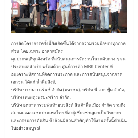
การจัดโครงการครั้งนี้ยังเกิดขึ้นได้จากความร่วมมือของทุกภาค
ส่วน โดยเฉพาะ อาสาสมัคร
คุมประพฤติทุกจังหวัด ที่สนับสนุนการจัดงานในระดับต่าง ๆ จน
ประสบผลสำเร็จ พร้อมด้วย ศูนย์การค้า MBK Center ที่
อนุเคราะห์สถานที่จัดการประกวด และการสนับสนุนจากภาค
เอกชน ได้แก่ น้ำดื่มสิงห์,
บริษัท บางกอก แร้นช์ จำกัด (มหาชน), บริษัท พี วาย ฟู้ด จำกัด,
บริษัท เทพผดุงพรมะพร้าว จำกัด,
บริษัท อุตสาหกรรมพันท้ายนรสิงห์ สินค้าพื้นเมือง จำกัด รวมถึง
สมาคมเดอะเชฟประเทศไทย ที่ส่งผู้เชี่ยวชาญมาเป็นวิทยากร
และกรรมการตัดสิน ซึ่งล้วนมีส่วนสำคัญทำให้งานครั้งนี้ดำเนิน
ไปอย่างสมบูรณ์