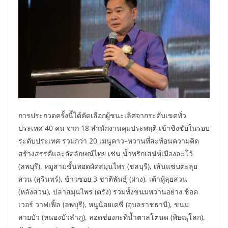
การประกวดครั้งนี้ได้คัดเลือกผู้ชนะเลิศจากระดับเขตทั่ว
ประเทศ 40 คน จาก 18 สำนักงานคุมประพฤติ เข้าชิงชัยในรอบ
ระดับประเทศ รวมกว่า 20 เมนูคาว–หวานที่สะท้อนความคิด
สร้างสรรค์และอัตลักษณ์ไทย เช่น น้ำพริกเสน่ห์เมืองละโว้
(ลพบุรี), หมูสามชั้นทอดผัดสมุนไพร (ชลบุรี), เส้นแซ่บตะลุย
สวน (สุรินทร์), ข้าวซอย 3 ชาติพันธุ์ (ฝาง), เต้าหู้ลุยสวน
(หลังสวน), ปลาสมุนไพร (ตรัง) รวมทั้งขนมหวานอย่าง ช็อค
เวอร์ วาฟเฟิ้ล (ลพบุรี), หนูน้อยเดซี่ (อุบลราชธานี), ขนม
สายบัว (หนองบัวลำภู), ลอดช่องกะทิน้ำตาลโตนด (พิษณุโลก),