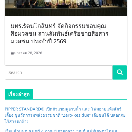
มทร.รัตนโกสินทร์ จัดกิจกรรมขอบคุณ
สื่อมวลชน สานสัมพันธ์เครือข่ายสื่อสาร
มวลชน ประจำปี 2569
มกราคม 28, 2026
เรื่องล่าสุด
PIPPER STANDARD® เปิดตัวแชมพูอาบน้ำ และ โฟมอาบแห้งสัตว์
เลี้ยง ชูนวัตกรรมพลังธรรมชาติ “Zero-Residue” เลียขนได้ ปลอดภัย
ไร้สารตกค้าง
เริ่มแล้ว! อ.ต.ก.แฟร์ 4 ภาค @ภาคกลาง “มนต์เสน่ห์เกษตรไทย สู่