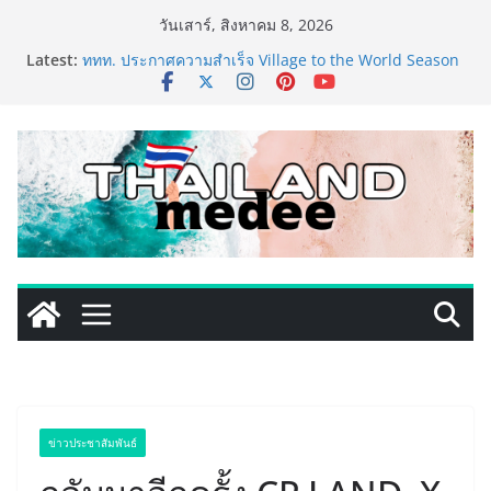
Skip
วันเสาร์, สิงหาคม 8, 2026
to
Latest:
ททท. ประกาศความสำเร็จ Village to the World Season
content
5 ผนึก 9 พันธมิตร ขับเคลื่อน ESG Tourism สืบสานพระ
ราชปณิธาน สร้างคุณค่าการท่องเที่ยวไทยอย่างยั่งยืน
เหิงลี่ แมนูแฟคเจอริ่ง เทคโนโลยี (ไทยแลนด์) เปิดโรงงาน
แห่งใหม่ในชลบุรี เดินหน้าขยายฐานการผลิตสู่เอเชียตะวัน
ออกเฉียงใต้ เสริมแกร่งยุทธศาสตร์ระดับโลก
TECNO ประกาศทรานส์ฟอร์มจากเกมมิ่งโฟน สู่ไลฟ์สไตล์
แฟชั่นไอเท็ม เสิร์ฟใหญ่ปักหมุดแลนมาร์คใหม่กลางสถานี
MRT วาง POVA 8 Series จุดเริ่มต้นครั้งสำคัญ
PIPPER STANDARD® เปิดตัวแชมพูอาบน้ำ และ โฟมอาบ
แห้งสัตว์เลี้ยง ชูนวัตกรรมพลังธรรมชาติ “Zero-Residue”
เลียขนได้ ปลอดภัย ไร้สารตกค้าง
เริ่มแล้ว! อ.ต.ก.แฟร์ 4 ภาค @ภาคกลาง “มนต์เสน่ห์เกษตร
ไทย สู่ใจกลางมหานคร” ชวนชิม ช้อป สินค้าเกษตร
คุณภาพจากทั่วไทย วันนี้ – 8 สิงหาคมนี้ ณ ลานคนเมือง
ข่าวประชาสัมพันธ์