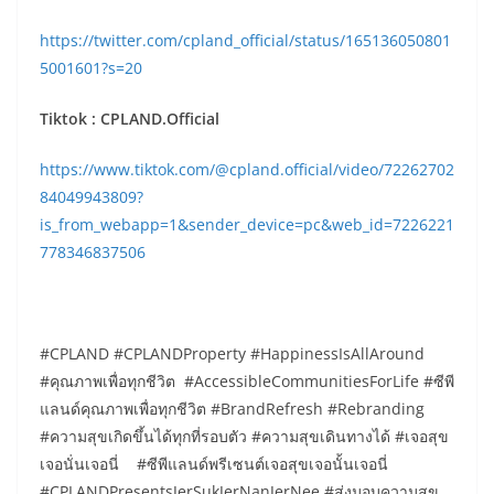
https://twitter.com/cpland_official/status/165136050801
5001601?s=20
Tiktok : CPLAND.Official
https://www.tiktok.com/@cpland.official/video/72262702
84049943809?
is_from_webapp=1&sender_device=pc&web_id=7226221
778346837506
#CPLAND #CPLANDProperty #HappinessIsAllAround
#คุณภาพเพื่อทุกชีวิต #AccessibleCommunitiesForLife #ซีพี
แลนด์คุณภาพเพื่อทุกชีวิต #BrandRefresh #Rebranding
#ความสุขเกิดขึ้นได้ทุกที่รอบตัว #ความสุขเดินทางได้​ #เจอสุข
เจอนั่นเจอนี่ #ซีพีแลนด์พรีเซนต์เจอสุขเจอนั้นเจอนี่
#CPLANDPresentsJerSukJerNanJerNee #ส่งมอบความสุข