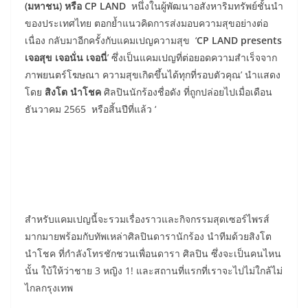
(มหาชน) หรือ CP LAND
หนึ่งในผู้พัฒนาอสังหาริมทรัพย์ชั้นนำ
ของประเทศไทย ตอกย้ำแนวคิดการส่งมอบความสุขอย่างต่อ
เนื่อง กลับมาอีกครั้งกับแคมเปญความสุข ‘
CP LAND presents
เจอสุข เจอนั่น เจอนี่
’ ซึ่งเป็นแคมเปญที่ต่อยอดความสำเร็จจาก
ภาพยนตร์โฆษณา ความสุขเกิดขึ้นได้ทุกที่รอบตัวคุณ’ นำแสดง
โดย
สิงโต นำโชค
ศิลปินนักร้องชื่อดัง ที่ถูกปล่อยไปเมื่อเดือน
ธันวาคม 2565 หรือสิ้นปีที่แล้ว ‘
สำหรับแคมเปญนี้จะรวมเรื่องราวและกิจกรรมสุดเซอร์ไพรส์
มากมายพร้อมกับทัพเหล่าศิลปินดารานักร้อง นำทีมด้วยสิงโต
นำโชค ที่กำลังโทรชักชวนเพื่อนดารา ศิลปิน ซึ่งจะเป็นคนไหน
นั้น ใบ้ให้ว่าชาย 3 หญิง 1! และสถานที่แรกที่เราจะไปไม่ใกล้ไม่
ไกลกรุงเทพ