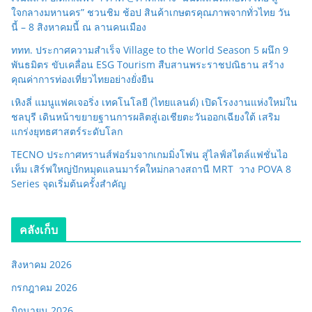
ใจกลางมหานคร” ชวนชิม ช้อป สินค้าเกษตรคุณภาพจากทั่วไทย วัน
นี้ – 8 สิงหาคมนี้ ณ ลานคนเมือง
ททท. ประกาศความสำเร็จ Village to the World Season 5 ผนึก 9
พันธมิตร ขับเคลื่อน ESG Tourism สืบสานพระราชปณิธาน สร้าง
คุณค่าการท่องเที่ยวไทยอย่างยั่งยืน
เหิงลี่ แมนูแฟคเจอริ่ง เทคโนโลยี (ไทยแลนด์) เปิดโรงงานแห่งใหม่ใน
ชลบุรี เดินหน้าขยายฐานการผลิตสู่เอเชียตะวันออกเฉียงใต้ เสริม
แกร่งยุทธศาสตร์ระดับโลก
TECNO ประกาศทรานส์ฟอร์มจากเกมมิ่งโฟน สู่ไลฟ์สไตล์แฟชั่นไอ
เท็ม เสิร์ฟใหญ่ปักหมุดแลนมาร์คใหม่กลางสถานี MRT วาง POVA 8
Series จุดเริ่มต้นครั้งสำคัญ
คลังเก็บ
สิงหาคม 2026
กรกฎาคม 2026
มิถุนายน 2026