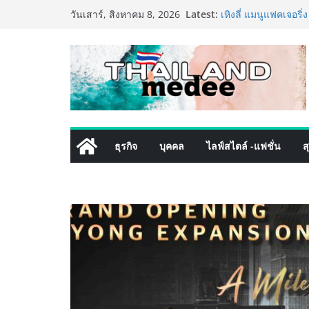
ททท. ประกาศความสำเ
Skip
Latest:
วันเสาร์, สิงหาคม 8, 2026
พันธมิตร ขับเคลื่อ
to
คุณค่าการท่องเที่ยวไท
content
เหิงลี่ แมนูแฟคเจอริ
ในชลบุรี เดินหน้าขย
เสริมแกร่งยุทธศาสต
TECNO ประกาศทรานส์
เท็ม เสิร์ฟใหญ่ปัก
8 Series จุดเริ่มต้นค
PIPPER STANDARD® 
เลี้ยง ชูนวัตกรรมพล
ธุรกิจ
บุคคล
ไลฟ์สไตล์ -แฟชั่น
ส
ปลอดภัย ไร้สารตกค้
เริ่มแล้ว! อ.ต.ก.แฟร
ใจกลางมหานคร” ชวนช
ไทย วันนี้ – 8 สิงหา