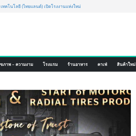
ร็จ Village to the World Season 5 ผนึก 9
น ESG Tourism สืบสานพระราชปณิธาน สร้าง
ยอย่างยั่งยืน
่ง เทคโนโลยี (ไทยแลนด์) เปิดโรงงานแห่งใหม่
ายฐานการผลิตสู่เอเชียตะวันออกเฉียงใต้
ร์ระดับโลก
ฟอร์มจากเกมมิ่งโฟน สู่ไลฟ์สไตล์แฟชั่นไอ
หมุดแลนมาร์คใหม่กลางสถานี MRT วาง POVA
รั้งสำคัญ
เปิดตัวแชมพูอาบน้ำ และ โฟมอาบแห้งสัตว์
ังธรรมชาติ “Zero-Residue” เลียขนได้
ุขภาพ – ความงาม
โรงแรม
ร้านอาหาร
คาเฟ่
สินค้าใหม่
าง
์ 4 ภาค @ภาคกลาง “มนต์เสน่ห์เกษตรไทย สู่
ิม ช้อป สินค้าเกษตรคุณภาพจากทั่ว
คมนี้ ณ ลานคนเมือง