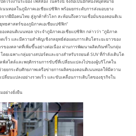
โรงงานระยอง เฟสสอง ในครั้งนี้ จึงถือเป็นอีกหนึ่งหมุดหมาย
ิเนนทอลในภูมิภาคเอเชียแปซิฟิก พร้อมยกระดับการส่งมอบยาง
กฝีมือคนไทย สู่ลูกค้าทั่วโลก สะท้อนถึงความเชื่อมั่นของคอนติเน
ทธศาสตร์ของภูมิภาคเอเชียแปซิฟิก”
์ของคอนติเนนทอล ประจำภูมิภาคเอเชียแปซิฟิก กล่าวว่า “ภูมิภาค
างรวดเร็ว และมีความสำคัญเชิงกลยุทธ์ต่อแผนการเติบโตระยะยาวของ
งตลาดที่เพิ่มขึ้นอย่างต่อเนื่อง ผ่านการพัฒนาผลิตภัณฑ์ในกลุ่ม
โดยเฉพาะกลุ่มยางสปอร์ตและยางสำหรับรถยนต์ SUV ที่กำลังเติบโต
ไลฟ์สไตล์และพฤติกรรมการขับขี่ที่เปลี่ยนแปลงไปของผู้บริโภคใน
ะช่วยยกระดับศักยภาพเครือข่ายการผลิตของคอนติเนนทอลให้มีความ
ที่เปลี่ยนแปลงอย่างรวดเร็ว และขับเคลื่อนการเติบโตของธุรกิจใน
อย่างยั่งยืน