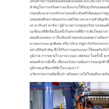
เครือข่ายการผลิตของคอนติเนนทอลในระดับโลก การเปิด
สำคัญในการเสริมความแข็งแกร่งให้กับธุรกิจของคอนต
รถยนต์และยางรถจักรยานยนต์ระดับพรีเมียมคุณภาพสูงจา
นทอลต่อศักยภาพของประเทศไทย และความสำคัญเชิงยุ
มร.ดาลิบอร์ คาลินา ผู้อำนวยการกลุ่มธุรกิจยางรถยนต
เอเชียแปซิฟิกถือเป็นหนึ่งในตลาดที่มีการเติบโตอย่
คอนติเนนทอล เราจึงเดินหน้าตอบสนองต่อความต้องการขอ
ยางสมรรถนะสูงพิเศษ หรือ Ultra-High-Performance 
อย่างมีนัยสำคัญ ซึ่งได้รับการออกแบบมาให้สอดรับกับ
ภูมิภาค การขยายโรงงานระยอง เฟสสอง ในครั้งนี้ จ
คล่องตัวมากยิ่งขึ้น เพื่อรองรับความต้องการของลูกค้า
ภูมิภาคเอเชียแปซิฟิกในระยะยาว”
นวัตกรรมการผลิตชั้นนำ พร้อมความใส่ใจต่อสิ่งแวดล้อม