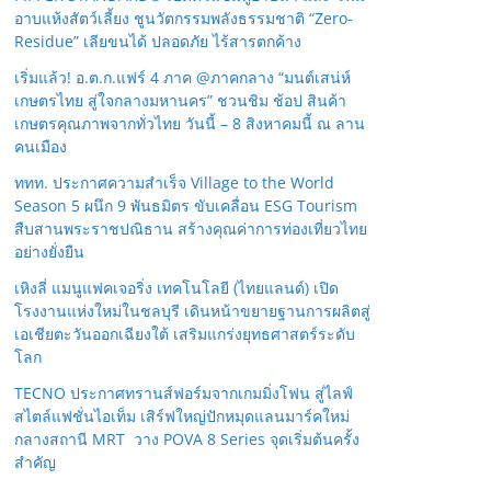
อาบแห้งสัตว์เลี้ยง ชูนวัตกรรมพลังธรรมชาติ “Zero-
Residue” เลียขนได้ ปลอดภัย ไร้สารตกค้าง
เริ่มแล้ว! อ.ต.ก.แฟร์ 4 ภาค @ภาคกลาง “มนต์เสน่ห์
เกษตรไทย สู่ใจกลางมหานคร” ชวนชิม ช้อป สินค้า
เกษตรคุณภาพจากทั่วไทย วันนี้ – 8 สิงหาคมนี้ ณ ลาน
คนเมือง
ททท. ประกาศความสำเร็จ Village to the World
Season 5 ผนึก 9 พันธมิตร ขับเคลื่อน ESG Tourism
สืบสานพระราชปณิธาน สร้างคุณค่าการท่องเที่ยวไทย
อย่างยั่งยืน
เหิงลี่ แมนูแฟคเจอริ่ง เทคโนโลยี (ไทยแลนด์) เปิด
โรงงานแห่งใหม่ในชลบุรี เดินหน้าขยายฐานการผลิตสู่
เอเชียตะวันออกเฉียงใต้ เสริมแกร่งยุทธศาสตร์ระดับ
โลก
TECNO ประกาศทรานส์ฟอร์มจากเกมมิ่งโฟน สู่ไลฟ์
สไตล์แฟชั่นไอเท็ม เสิร์ฟใหญ่ปักหมุดแลนมาร์คใหม่
กลางสถานี MRT วาง POVA 8 Series จุดเริ่มต้นครั้ง
สำคัญ