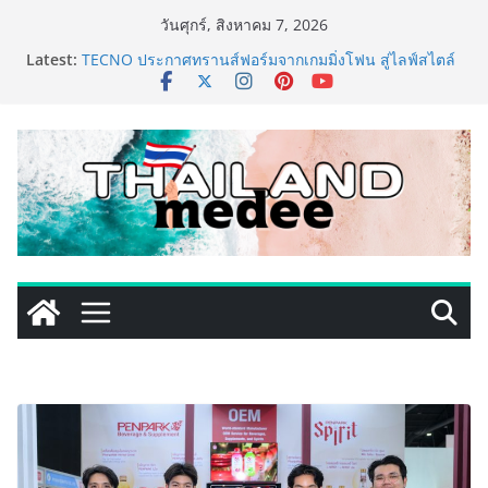
Skip
วันศุกร์, สิงหาคม 7, 2026
to
เหิงลี่ แมนูแฟคเจอริ่ง เทคโนโลยี (ไทยแลนด์) เปิดโรงงาน
Latest:
content
แห่งใหม่ในชลบุรี เดินหน้าขยายฐานการผลิตสู่เอเชียตะวัน
ออกเฉียงใต้ เสริมแกร่งยุทธศาสตร์ระดับโลก
TECNO ประกาศทรานส์ฟอร์มจากเกมมิ่งโฟน สู่ไลฟ์สไตล์
แฟชั่นไอเท็ม เสิร์ฟใหญ่ปักหมุดแลนมาร์คใหม่กลางสถานี
MRT วาง POVA 8 Series จุดเริ่มต้นครั้งสำคัญ
ครั้งแรกของอุตสาหกรรมสีไทย นิปปอนเพนต์ผนึก 6 พันธ
มิตรโมเดิร์นเทรดชั้นนำ นำร่องเปิดตัว “NIPPON PAINT
WORRY FREE” โปรแกรมดูแลคุณภาพฟิล์มสีหลังการขาย
ยกระดับความมั่นใจลูกค้าด้วยผลิตภัณฑ์คุณภาพและ
บริการหลังการขายที่ครบวงจร
เริ่มแล้ว! อ.ต.ก.แฟร์ 4 ภาค @ภาคกลาง “มนต์เสน่ห์เกษตร
ไทย สู่ใจกลางมหานคร” ชวนชิม ช้อป สินค้าเกษตร
คุณภาพจากทั่วไทย วันนี้ – 8 สิงหาคมนี้ ณ ลานคนเมือง
ททท. ประกาศความสำเร็จ Village to the World Season
5 ผนึก 9 พันธมิตร ขับเคลื่อน ESG Tourism สืบสานพระ
ราชปณิธาน สร้างคุณค่าการท่องเที่ยวไทยอย่างยั่งยืน