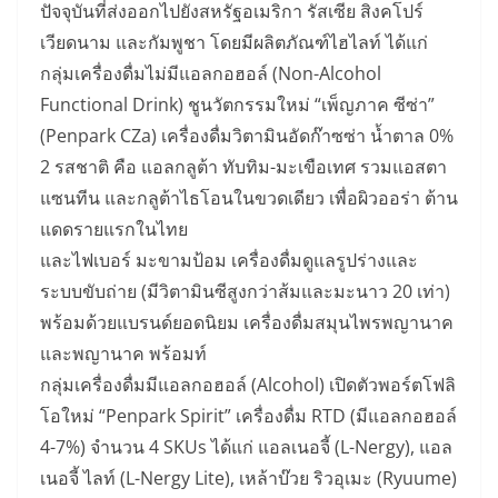
ปัจจุบันที่ส่งออกไปยังสหรัฐอเมริกา รัสเซีย สิงคโปร์
เวียดนาม และกัมพูชา โดยมีผลิตภัณฑ์ไฮไลท์ ได้แก่
กลุ่มเครื่องดื่มไม่มีแอลกอฮอล์ (Non-Alcohol
Functional Drink) ชูนวัตกรรมใหม่ “เพ็ญภาค ซีซ่า”
(Penpark CZa) เครื่องดื่มวิตามินอัดก๊าซซ่า น้ำตาล 0%
2 รสชาติ คือ แอลกลูต้า ทับทิม-มะเขือเทศ รวมแอสตา
แซนทีน และกลูต้าไธโอนในขวดเดียว เพื่อผิวออร่า ต้าน
แดดรายแรกในไทย
และไฟเบอร์ มะขามป้อม เครื่องดื่มดูแลรูปร่างและ
ระบบขับถ่าย (มีวิตามินซีสูงกว่าส้มและมะนาว 20 เท่า)
พร้อมด้วยแบรนด์ยอดนิยม เครื่องดื่มสมุนไพรพญานาค
และพญานาค พร้อมท์
กลุ่มเครื่องดื่มมีแอลกอฮอล์ (Alcohol) เปิดตัวพอร์ตโฟลิ
โอใหม่ “Penpark Spirit” เครื่องดื่ม RTD (มีแอลกอฮอล์
4-7%) จำนวน 4 SKUs ได้แก่ แอลเนอจี้ (L-Nergy), แอล
เนอจี้ ไลท์ (L-Nergy Lite), เหล้าบ๊วย ริวอุเมะ (Ryuume)