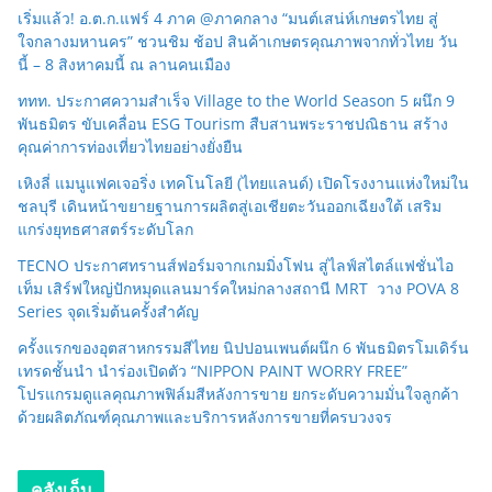
เริ่มแล้ว! อ.ต.ก.แฟร์ 4 ภาค @ภาคกลาง “มนต์เสน่ห์เกษตรไทย สู่
ใจกลางมหานคร” ชวนชิม ช้อป สินค้าเกษตรคุณภาพจากทั่วไทย วัน
นี้ – 8 สิงหาคมนี้ ณ ลานคนเมือง
ททท. ประกาศความสำเร็จ Village to the World Season 5 ผนึก 9
พันธมิตร ขับเคลื่อน ESG Tourism สืบสานพระราชปณิธาน สร้าง
คุณค่าการท่องเที่ยวไทยอย่างยั่งยืน
เหิงลี่ แมนูแฟคเจอริ่ง เทคโนโลยี (ไทยแลนด์) เปิดโรงงานแห่งใหม่ใน
ชลบุรี เดินหน้าขยายฐานการผลิตสู่เอเชียตะวันออกเฉียงใต้ เสริม
แกร่งยุทธศาสตร์ระดับโลก
TECNO ประกาศทรานส์ฟอร์มจากเกมมิ่งโฟน สู่ไลฟ์สไตล์แฟชั่นไอ
เท็ม เสิร์ฟใหญ่ปักหมุดแลนมาร์คใหม่กลางสถานี MRT วาง POVA 8
Series จุดเริ่มต้นครั้งสำคัญ
ครั้งแรกของอุตสาหกรรมสีไทย นิปปอนเพนต์ผนึก 6 พันธมิตรโมเดิร์น
เทรดชั้นนำ นำร่องเปิดตัว “NIPPON PAINT WORRY FREE”
โปรแกรมดูแลคุณภาพฟิล์มสีหลังการขาย ยกระดับความมั่นใจลูกค้า
ด้วยผลิตภัณฑ์คุณภาพและบริการหลังการขายที่ครบวงจร
คลังเก็บ