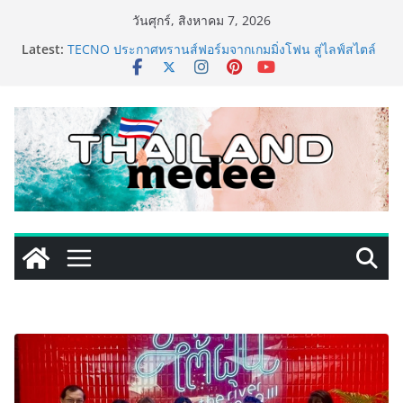
Skip
วันศุกร์, สิงหาคม 7, 2026
to
Latest:
TECNO ประกาศทรานส์ฟอร์มจากเกมมิ่งโฟน สู่ไลฟ์สไตล์
content
แฟชั่นไอเท็ม เสิร์ฟใหญ่ปักหมุดแลนมาร์คใหม่กลางสถานี
MRT วาง POVA 8 Series จุดเริ่มต้นครั้งสำคัญ
ครั้งแรกของอุตสาหกรรมสีไทย นิปปอนเพนต์ผนึก 6 พันธ
มิตรโมเดิร์นเทรดชั้นนำ นำร่องเปิดตัว “NIPPON PAINT
WORRY FREE” โปรแกรมดูแลคุณภาพฟิล์มสีหลังการขาย
ยกระดับความมั่นใจลูกค้าด้วยผลิตภัณฑ์คุณภาพและ
บริการหลังการขายที่ครบวงจร
เริ่มแล้ว! อ.ต.ก.แฟร์ 4 ภาค @ภาคกลาง “มนต์เสน่ห์เกษตร
ไทย สู่ใจกลางมหานคร” ชวนชิม ช้อป สินค้าเกษตร
คุณภาพจากทั่วไทย วันนี้ – 8 สิงหาคมนี้ ณ ลานคนเมือง
ททท. ประกาศความสำเร็จ Village to the World Season
5 ผนึก 9 พันธมิตร ขับเคลื่อน ESG Tourism สืบสานพระ
ราชปณิธาน สร้างคุณค่าการท่องเที่ยวไทยอย่างยั่งยืน
เหิงลี่ แมนูแฟคเจอริ่ง เทคโนโลยี (ไทยแลนด์) เปิดโรงงาน
แห่งใหม่ในชลบุรี เดินหน้าขยายฐานการผลิตสู่เอเชียตะวัน
ออกเฉียงใต้ เสริมแกร่งยุทธศาสตร์ระดับโลก