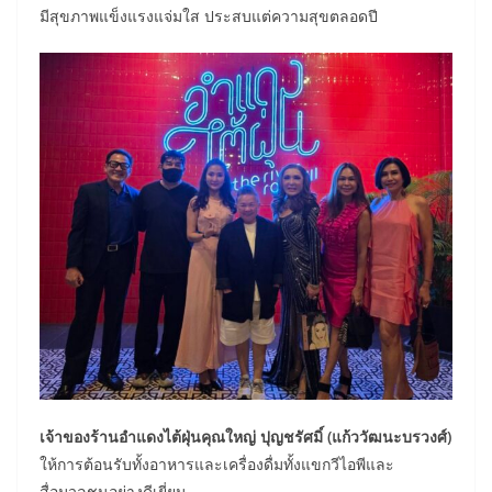
มีสุขภาพแข็งแรงแจ่มใส ประสบแต่ความสุขตลอดปี
เจ้าของร้านอำแดงไต้ฝุ่นคุณใหญ่ ปุญชรัศมิ์ (แก้ววัฒนะบรวงศ์)
ให้การต้อนรับทั้งอาหารและเครื่องดื่มทั้งแขกวีไอพีและ
สื่อมวลชนอย่างดีเยี่ยม