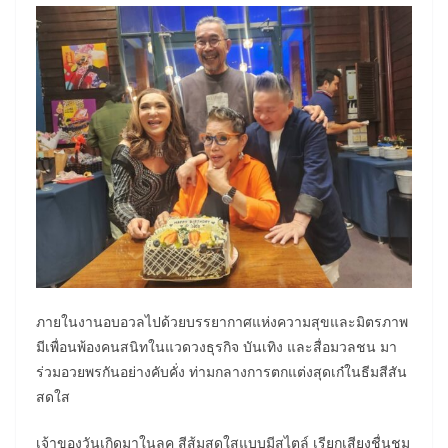
ภายในงานอบอวลไปด้วยบรรยากาศแห่งความสุขและมิตรภาพ
มีเพื่อนพ้องคนสนิทในแวดวงธุรกิจ บันเทิง และสื่อมวลชน มา
ร่วมอวยพรกันอย่างคับคั่ง ท่ามกลางการตกแต่งสุดเก๋ในธีมสีสัน
สดใส
เจ้าของวันเกิดมาในลุค สีส้มสดใสแบบมีสไตล์ เรียกเสียงชื่นชม