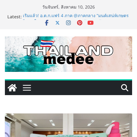
Skip
วันจันทร์, สิงหาคม 10, 2026
to
Latest:
เริ่มแล้ว! อ.ต.ก.แฟร์ 4 ภาค @ภาคกลาง “มนต์เสน่ห์เกษตร
content
ไทย สู่ใจกลางมหานคร” ชวนชิม ช้อป สินค้าเกษตร
คุณภาพจากทั่วไทย วันนี้ – 8 สิงหาคมนี้ ณ ลานคนเมือง
ททท. ประกาศความสำเร็จ Village to the World Season
5 ผนึก 9 พันธมิตร ขับเคลื่อน ESG Tourism สืบสานพระ
ราชปณิธาน สร้างคุณค่าการท่องเที่ยวไทยอย่างยั่งยืน
เหิงลี่ แมนูแฟคเจอริ่ง เทคโนโลยี (ไทยแลนด์) เปิดโรงงาน
แห่งใหม่ในชลบุรี เดินหน้าขยายฐานการผลิตสู่เอเชียตะวัน
ออกเฉียงใต้ เสริมแกร่งยุทธศาสตร์ระดับโลก
LORDNINE จัดศึกคนดังสายเกม ไทย ปะทะ ฟิลิปปินส์ ใน
“Rise of the Tenth Lord” เปิดสงครามกิลด์ข้ามประเทศ
ฉลองเซิร์ฟเวอร์ใหม่ เฮเลนา
PIPPER STANDARD® เปิดตัวแชมพูอาบน้ำ และ โฟมอาบ
แห้งสัตว์เลี้ยง ชูนวัตกรรมพลังธรรมชาติ “Zero-Residue”
เลียขนได้ ปลอดภัย ไร้สารตกค้าง