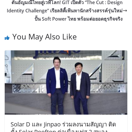
ดันอัญมณีไทยสู่เวทีโลก! GIT เปิดตัว “The Cut : Design
Identity Challenge” เรียลลิตี้เฟ้นหานักสร้างสรรค์รุ่นใหม่
ปั้น Soft Power ไทย พร้อมต่อยอดธุรกิจจริง
You May Also Like
Solar D และ Jinpao ร่วมลงนามสัญญา ติด
ตั้ง Solar Rooftop ต่อเนื่องเฟส 2 สนอง