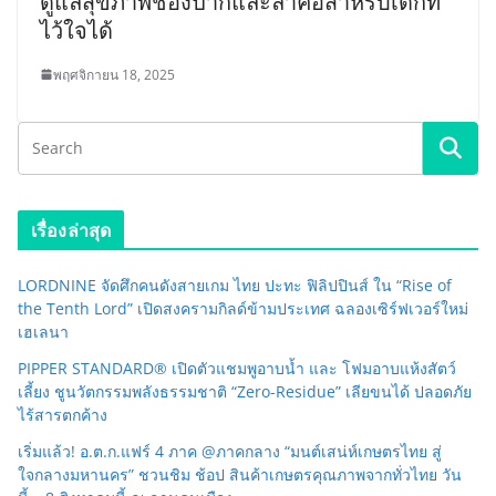
ดูแลสุขภาพช่องปากและลำคอสำหรับเด็กที่
ไว้ใจได้
พฤศจิกายน 18, 2025
เรื่องล่าสุด
LORDNINE จัดศึกคนดังสายเกม ไทย ปะทะ ฟิลิปปินส์ ใน “Rise of
the Tenth Lord” เปิดสงครามกิลด์ข้ามประเทศ ฉลองเซิร์ฟเวอร์ใหม่
เฮเลนา
PIPPER STANDARD® เปิดตัวแชมพูอาบน้ำ และ โฟมอาบแห้งสัตว์
เลี้ยง ชูนวัตกรรมพลังธรรมชาติ “Zero-Residue” เลียขนได้ ปลอดภัย
ไร้สารตกค้าง
เริ่มแล้ว! อ.ต.ก.แฟร์ 4 ภาค @ภาคกลาง “มนต์เสน่ห์เกษตรไทย สู่
ใจกลางมหานคร” ชวนชิม ช้อป สินค้าเกษตรคุณภาพจากทั่วไทย วัน