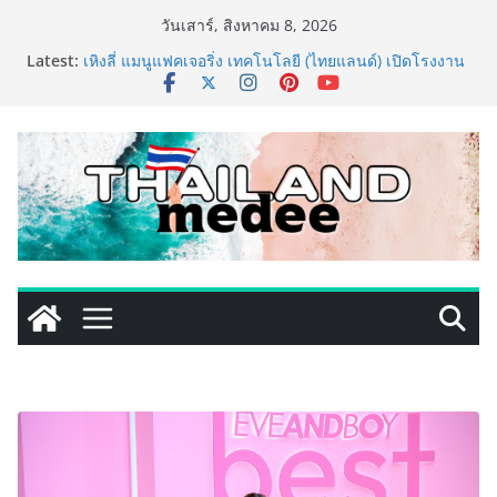
Skip
วันเสาร์, สิงหาคม 8, 2026
to
ททท. ประกาศความสำเร็จ Village to the World Season
Latest:
content
5 ผนึก 9 พันธมิตร ขับเคลื่อน ESG Tourism สืบสานพระ
ราชปณิธาน สร้างคุณค่าการท่องเที่ยวไทยอย่างยั่งยืน
เหิงลี่ แมนูแฟคเจอริ่ง เทคโนโลยี (ไทยแลนด์) เปิดโรงงาน
แห่งใหม่ในชลบุรี เดินหน้าขยายฐานการผลิตสู่เอเชียตะวัน
ออกเฉียงใต้ เสริมแกร่งยุทธศาสตร์ระดับโลก
LORDNINE จัดศึกคนดังสายเกม ไทย ปะทะ ฟิลิปปินส์ ใน
“Rise of the Tenth Lord” เปิดสงครามกิลด์ข้ามประเทศ
ฉลองเซิร์ฟเวอร์ใหม่ เฮเลนา
PIPPER STANDARD® เปิดตัวแชมพูอาบน้ำ และ โฟมอาบ
แห้งสัตว์เลี้ยง ชูนวัตกรรมพลังธรรมชาติ “Zero-Residue”
เลียขนได้ ปลอดภัย ไร้สารตกค้าง
เริ่มแล้ว! อ.ต.ก.แฟร์ 4 ภาค @ภาคกลาง “มนต์เสน่ห์เกษตร
ไทย สู่ใจกลางมหานคร” ชวนชิม ช้อป สินค้าเกษตร
คุณภาพจากทั่วไทย วันนี้ – 8 สิงหาคมนี้ ณ ลานคนเมือง