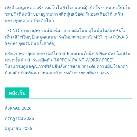
เหิงลี่ แมนูแฟคเจอริ่ง เทคโนโลยี (ไทยแลนด์) เปิดโรงงานแห่งใหม่ใน
ชลบุรี เดินหน้าขยายฐานการผลิตสู่เอเชียตะวันออกเฉียงใต้ เสริม
แกร่งยุทธศาสตร์ระดับโลก
TECNO ประกาศทรานส์ฟอร์มจากเกมมิ่งโฟน สู่ไลฟ์สไตล์แฟชั่นไอ
เท็ม เสิร์ฟใหญ่ปักหมุดแลนมาร์คใหม่กลางสถานี MRT วาง POVA 8
Series จุดเริ่มต้นครั้งสำคัญ
ครั้งแรกของอุตสาหกรรมสีไทย นิปปอนเพนต์ผนึก 6 พันธมิตรโมเดิร์น
เทรดชั้นนำ นำร่องเปิดตัว “NIPPON PAINT WORRY FREE”
โปรแกรมดูแลคุณภาพฟิล์มสีหลังการขาย ยกระดับความมั่นใจลูกค้า
ด้วยผลิตภัณฑ์คุณภาพและบริการหลังการขายที่ครบวงจร
คลังเก็บ
สิงหาคม 2026
กรกฎาคม 2026
มิถุนายน 2026