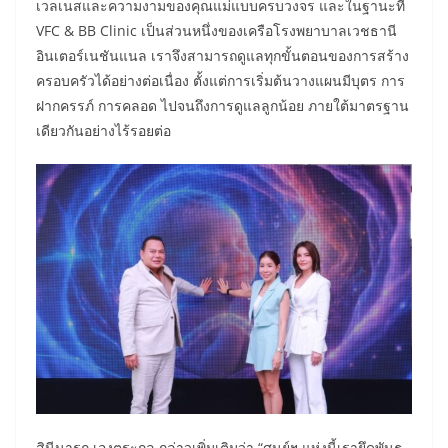
เวลเนสและความงามของคุณแม่แบบครบวงจร และในฐานะที่
VFC & BB Clinic เป็นส่วนหนึ่งของเครือโรงพยาบาลเวชธานี
อินเตอร์เนชันแนล เราจึงสามารถดูแลทุกขั้นตอนของการสร้าง
ครอบครัวได้อย่างต่อเนื่อง ตั้งแต่การเริ่มต้นวางแผนมีบุตร การ
ฝากครรภ์ การคลอด ไปจนถึงการดูแลลูกน้อย ภายใต้มาตรฐาน
เดียวกันอย่างไร้รอยต่อ
สินีนารถ เองตระกูล กล่าวเพิ่มเติมว่า “ศูนย์ฯ แห่งนี้เรายึดพันธ