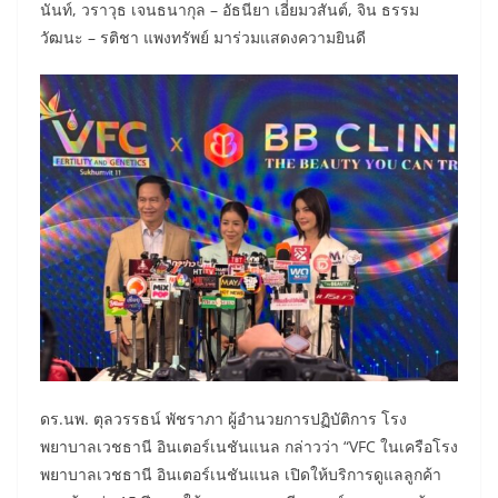
นันท์, วราวุธ เจนธนากุล – อัธนียา เอี่ยมวสันต์, จิน ธรรม
วัฒนะ – รติชา แพงทรัพย์ มาร่วมแสดงความยินดี
ดร.นพ. ตุลวรรธน์ พัชราภา ผู้อำนวยการปฏิบัติการ โรง
พยาบาลเวชธานี อินเตอร์เนชันแนล กล่าวว่า “VFC ในเครือโรง
พยาบาลเวชธานี อินเตอร์เนชันแนล เปิดให้บริการดูแลลูกค้า