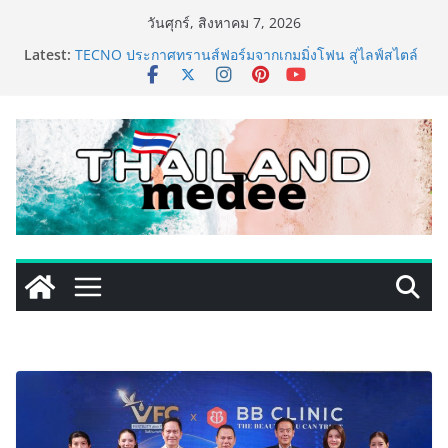
Skip
วันศุกร์, สิงหาคม 7, 2026
to
Latest:
เหิงลี่ แมนูแฟคเจอริ่ง เทคโนโลยี (ไทยแลนด์) เปิดโรงงาน
content
แห่งใหม่ในชลบุรี เดินหน้าขยายฐานการผลิตสู่เอเชียตะวัน
ออกเฉียงใต้ เสริมแกร่งยุทธศาสตร์ระดับโลก
TECNO ประกาศทรานส์ฟอร์มจากเกมมิ่งโฟน สู่ไลฟ์สไตล์
แฟชั่นไอเท็ม เสิร์ฟใหญ่ปักหมุดแลนมาร์คใหม่กลางสถานี
MRT วาง POVA 8 Series จุดเริ่มต้นครั้งสำคัญ
ครั้งแรกของอุตสาหกรรมสีไทย นิปปอนเพนต์ผนึก 6 พันธ
มิตรโมเดิร์นเทรดชั้นนำ นำร่องเปิดตัว “NIPPON PAINT
WORRY FREE” โปรแกรมดูแลคุณภาพฟิล์มสีหลังการขาย
ยกระดับความมั่นใจลูกค้าด้วยผลิตภัณฑ์คุณภาพและ
บริการหลังการขายที่ครบวงจร
เริ่มแล้ว! อ.ต.ก.แฟร์ 4 ภาค @ภาคกลาง “มนต์เสน่ห์เกษตร
ไทย สู่ใจกลางมหานคร” ชวนชิม ช้อป สินค้าเกษตร
คุณภาพจากทั่วไทย วันนี้ – 8 สิงหาคมนี้ ณ ลานคนเมือง
ททท. ประกาศความสำเร็จ Village to the World Season
5 ผนึก 9 พันธมิตร ขับเคลื่อน ESG Tourism สืบสานพระ
ราชปณิธาน สร้างคุณค่าการท่องเที่ยวไทยอย่างยั่งยืน