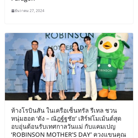
ธันวาคม 27, 2024
ห้างโรบินสัน ในเครือเซ็นทรัล รีเทล ชวน
หนุ่มฮอต ‘ดัง – ณัฎฐ์ฐชัย’ เสิร์ฟโมเม้นต์สุด
อบอุ่นต้อนรับเทศกาลวันแม่ กับแคมเปญ
‘ROBINSON MOTHER’S DAY’ ควงแขนคุณ