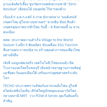
อาบแห้งสัตว์เลี้ยง ชูนวัตกรรมพลังธรรมชาติ “Zero-
Residue” เลียขนได้ ปลอดภัย ไร้สารตกค้าง
เริ่มแล้ว! อ.ต.ก.แฟร์ 4 ภาค @ภาคกลาง “มนต์เสน่ห์
เกษตรไทย สู่ใจกลางมหานคร” ชวนชิม ช้อป สินค้า
เกษตรคุณภาพจากทั่วไทย วันนี้ – 8 สิงหาคมนี้ ณ ลาน
คนเมือง
ททท. ประกาศความสำเร็จ Village to the World
Season 5 ผนึก 9 พันธมิตร ขับเคลื่อน ESG Tourism
สืบสานพระราชปณิธาน สร้างคุณค่าการท่องเที่ยวไทย
อย่างยั่งยืน
เหิงลี่ แมนูแฟคเจอริ่ง เทคโนโลยี (ไทยแลนด์) เปิด
โรงงานแห่งใหม่ในชลบุรี เดินหน้าขยายฐานการผลิตสู่
เอเชียตะวันออกเฉียงใต้ เสริมแกร่งยุทธศาสตร์ระดับ
โลก
TECNO ประกาศทรานส์ฟอร์มจากเกมมิ่งโฟน สู่ไลฟ์
สไตล์แฟชั่นไอเท็ม เสิร์ฟใหญ่ปักหมุดแลนมาร์คใหม่
กลางสถานี MRT วาง POVA 8 Series จุดเริ่มต้นครั้ง
สำคัญ