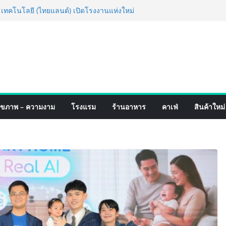
ร็จ Village to the World Season 5 ผนึก 9
น ESG Tourism สืบสานพระราชปณิธาน สร้าง
ยอย่างยั่งยืน
่ง เทคโนโลยี (ไทยแลนด์) เปิดโรงงานแห่งใหม่
ายฐานการผลิตสู่เอเชียตะวันออกเฉียงใต้
ร์ระดับโลก
ฟอร์มจากเกมมิ่งโฟน สู่ไลฟ์สไตล์แฟชั่นไอ
หมุดแลนมาร์คใหม่กลางสถานี MRT วาง POVA
รั้งสำคัญ
เปิดตัวแชมพูอาบน้ำ และ โฟมอาบแห้งสัตว์
ังธรรมชาติ “Zero-Residue” เลียขนได้
ุขภาพ – ความงาม
โรงแรม
ร้านอาหาร
คาเฟ่
สินค้าใหม่
าง
์ 4 ภาค @ภาคกลาง “มนต์เสน่ห์เกษตรไทย สู่
ิม ช้อป สินค้าเกษตรคุณภาพจากทั่ว
คมนี้ ณ ลานคนเมือง