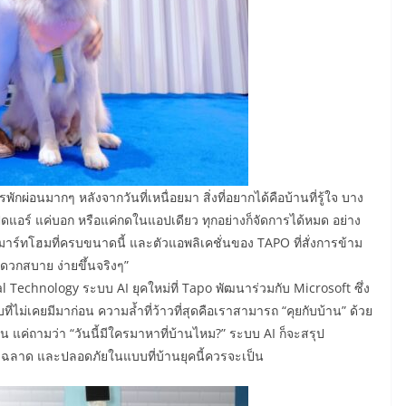
กผ่อนมากๆ หลังจากวันที่เหนื่อยมา สิ่งที่อยากได้คือบ้านที่รู้ใจ บาง
ปิดแอร์ แค่บอก หรือแค่กดในแอปเดียว ทุกอย่างก็จัดการได้หมด อย่าง
์สมาร์ทโฮมที่ครบขนาดนี้ และตัวแอพลิเคชั่นของ TAPO ที่สั่งการข้าม
สะดวกสบาย ง่ายขึ้นจริงๆ”
l Technology ระบบ AI ยุคใหม่ที่ Tapo พัฒนาร่วมกับ Microsoft ซึ่ง
บที่ไม่เคยมีมาก่อน ความล้ำที่ว้าวที่สุดคือเราสามารถ “คุยกับบ้าน” ด้วย
แค่ถามว่า “วันนี้มีใครมาหาที่บ้านไหม?” ระบบ AI ก็จะสรุป
 ฉลาด และปลอดภัยในแบบที่บ้านยุคนี้ควรจะเป็น