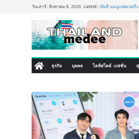
ททท. ประกาศความสำเ
Skip
Latest:
วันเสาร์, สิงหาคม 8, 2026
พันธมิตร ขับเคลื่อ
to
คุณค่าการท่องเที่ยวไท
เหิงลี่ แมนูแฟคเจอริ
content
ในชลบุรี เดินหน้าขย
เสริมแกร่งยุทธศาสต
TECNO ประกาศทรานส์
เท็ม เสิร์ฟใหญ่ปัก
8 Series จุดเริ่มต้นค
PIPPER STANDARD® 
เลี้ยง ชูนวัตกรรมพล
ธุรกิจ
บุคคล
ไลฟ์สไตล์ -แฟชั่น
ส
ปลอดภัย ไร้สารตกค้
เริ่มแล้ว! อ.ต.ก.แฟร
ใจกลางมหานคร” ชวนช
ไทย วันนี้ – 8 สิงหา