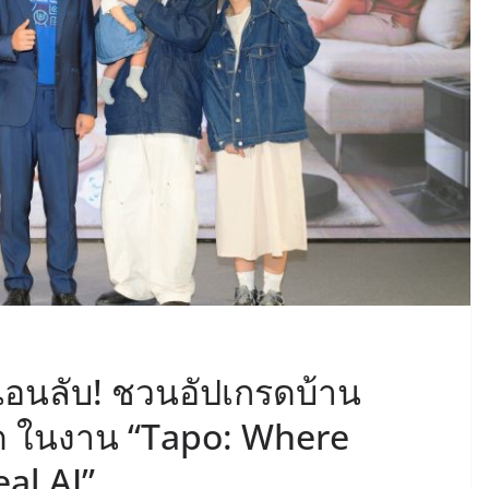
งนอนลับ! ชวนอัปเกรดบ้าน
ุด ในงาน “Tapo: Where
al AI”