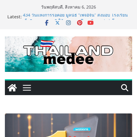
Skip
วันพฤหัสบดี, สิงหาคม 6, 2026
to
Latest:
434 วันแห่งการรอคอย มูลนิธิ “เพจอีจัน” ส่งมอบ โรงเรียน
content
เด็กพิเศษทองผาภูมิ ให้กระทรวงศึกษาธิการ ส่งต่อโอกาส
ทางการศึกษาให้เด็กพิเศษกว่า 100 คน ใช้เวลา 434 วัน
เปลี่ยนพื้นที่ว่างเปล่าให้กลายเป็นโรงเรียนแห่งความหวัง
Barter Connect ฉลอง 29 ปี เปิด Brand New Concept
“Together We Grow” สร้างระบบนิเวศธุรกิจ หนุน SME
ไทยเติบโตไปด้วยกัน
การท่องเที่ยวแห่งประเทศไทย สำนักงานมุมไบ เดินหน้า
กลยุทธ์ Partnership 360° ผนึก Team Thailand ขยาย
ฐานตลาดอินเดียใต้–ศรีลังกา ผลักดันไทยสู่ Top of Mind
Destination และกระตุ้นการเดินทางของนักท่องเที่ยวใน
ช่วงครึ่งปีหลัง 2569
TECNO ประกาศทรานส์ฟอร์มจากเกมมิ่งโฟน สู่ไลฟ์สไตล์
แฟชั่นไอเท็ม เสิร์ฟใหญ่ปักหมุดแลนมาร์คใหม่กลางสถานี
MRT วาง POVA 8 Series จุดเริ่มต้นครั้งสำคัญ
ครั้งแรกของอุตสาหกรรมสีไทย นิปปอนเพนต์ผนึก 6 พันธ
มิตรโมเดิร์นเทรดชั้นนำ นำร่องเปิดตัว “NIPPON PAINT
WORRY FREE” โปรแกรมดูแลคุณภาพฟิล์มสีหลังการขาย
ยกระดับความมั่นใจลูกค้าด้วยผลิตภัณฑ์คุณภาพและ
บริการหลังการขายที่ครบวงจร