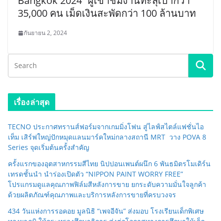
Bangkok 2024” ผู้เข้าชมงานทะลุเป้ากว่า
35,000 คน เม็ดเงินสะพัดกว่า 100 ล้านบาท
กันยายน 2, 2024
เรื่องล่าสุด
TECNO ประกาศทรานส์ฟอร์มจากเกมมิ่งโฟน สู่ไลฟ์สไตล์แฟชั่นไอ
เท็ม เสิร์ฟใหญ่ปักหมุดแลนมาร์คใหม่กลางสถานี MRT วาง POVA 8
Series จุดเริ่มต้นครั้งสำคัญ
ครั้งแรกของอุตสาหกรรมสีไทย นิปปอนเพนต์ผนึก 6 พันธมิตรโมเดิร์น
เทรดชั้นนำ นำร่องเปิดตัว “NIPPON PAINT WORRY FREE”
โปรแกรมดูแลคุณภาพฟิล์มสีหลังการขาย ยกระดับความมั่นใจลูกค้า
ด้วยผลิตภัณฑ์คุณภาพและบริการหลังการขายที่ครบวงจร
434 วันแห่งการรอคอย มูลนิธิ “เพจอีจัน” ส่งมอบ โรงเรียนเด็กพิเศษ